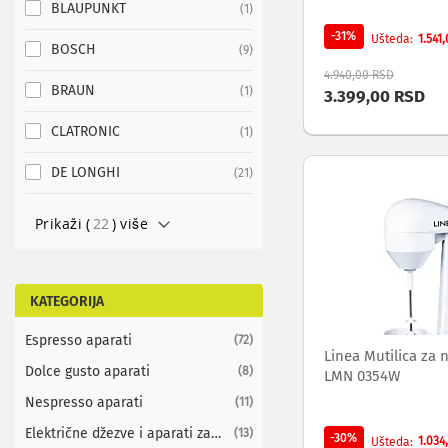
BLAUPUNKT
item
1
ekrana
-31%
Set
1.541
Ušteda
BOSCH
items
9
top
4.940,00 RSD
box
BRAUN
item
1
3.399,00 RSD
uređaji
Ramovi
CLATRONIC
item
1
za
televizore
DE LONGHI
items
21
Produžni
kablovi
i
Prikaži (
22
) više
naponske
zaštite
Slušalice,
zvučnici
KATEGORIJA
i
audio
Espresso aparati
items
72
Linea Mutilica za 
uređaji
Dolce gusto aparati
items
8
LMN 0354W
Mini
linije
Nespresso aparati
items
11
Gramofoni
Električne džezve i aparati za
items
13
Tranzistori
-30%
1.034
Ušteda