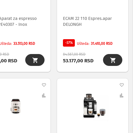
Aparat za espresso
ECAM 22 110 Espres.apar
E40307 - Inox
DELONGH
-37%
33.513,00 RSD
31.410,00 RSD
Ušteda
Ušteda
00 RSD
84.587,00 RSD
3,00 RSD
53.177,00 RSD
Dodaj
Dod
na
Uporedi
na
Upo
listu
list
želja
želj