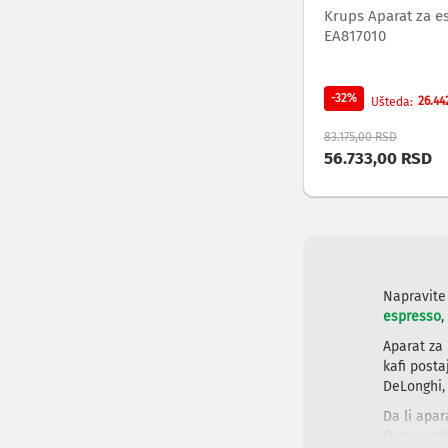
Krups Aparat za e
video
EA817010
broadcast
konverteri
Audio
i
-32%
26.44
Ušteda
video
83.175,00 RSD
monitoring
56.733,00 RSD
Cloud
i
mrežni
diskovi
Monitoring
i
multiview
Napravite
audio
espresso
,
i
video
Aparat za 
signala
kafi posta
Rutiranje
DeLonghi, 
i
Da li apar
distribucija
Ovo su pit
audio