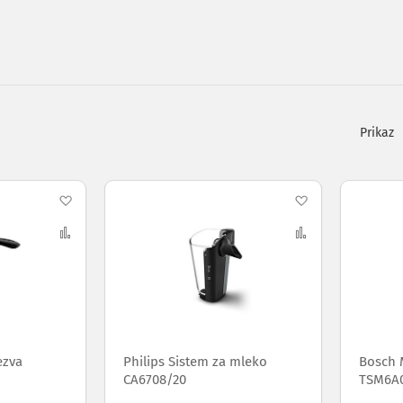
Pogleda
kao
Dodaj
Dodaj
na
Uporedi
na
Uporedi
listu
listu
želja
želja
ezva
Philips Sistem za mleko
Bosch 
CA6708/20
TSM6A