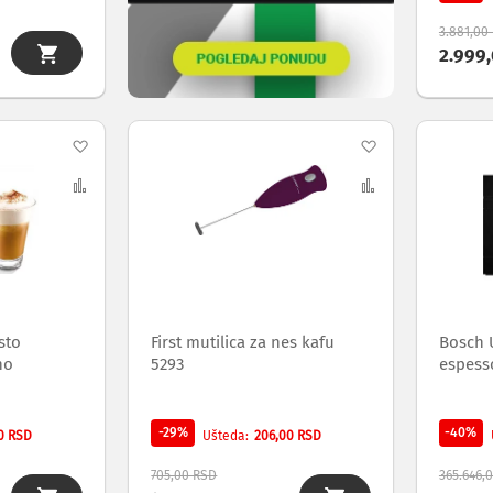
3.881,00
2.999
Dodaj
Dodaj
na
Uporedi
na
Uporedi
listu
listu
želja
želja
sto
First mutilica za nes kafu
Bosch 
no
5293
espess
-29%
-40%
0 RSD
206,00 RSD
Ušteda
705,00 RSD
365.646,