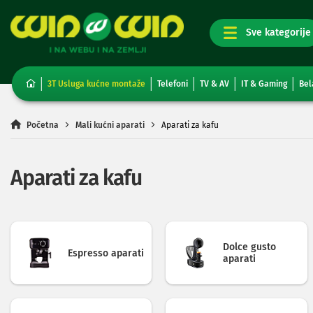
TV,
foto,
audio
i
3T Usluga kućne montaže
Telefoni
TV & AV
IT & Gaming
Bel
video
Televizori
Non-
Početna
Mali kućni aparati
Aparati za kafu
smart
TV
Smart
Aparati za kafu
TV
TV
i
video
oprema
Dolce gusto
Projektori
Espresso aparati
aparati
i
platna
Kablovi
i