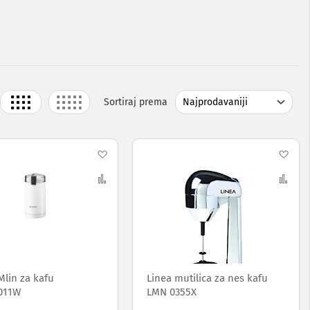
Grid
List
Sortiraj prema
j
Dodaj
Dod
na
Uporedi
na
Upo
listu
list
želja
želj
Mlin za kafu
Linea mutilica za nes kafu
011W
LMN 0355X