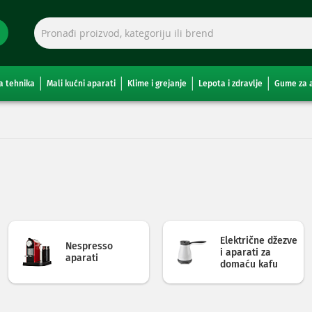
a tehnika
Mali kućni aparati
Klime i grejanje
Lepota i zdravlje
Gume za 
Električne džezve
Nespresso
i aparati za
aparati
domaću kafu