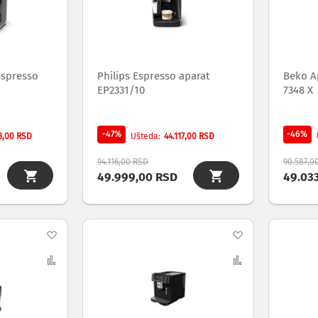
želja
želja
espresso
Philips Espresso aparat
Beko A
EP2331/10
7348 X
-47%
-46%
3,00 RSD
44.117,00 RSD
Ušteda
94.116,00 RSD
90.587,0
49.999,00 RSD
49.03
Dodaj
Dodaj
na
Uporedi
na
Uporedi
listu
listu
želja
želja