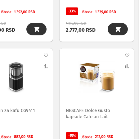
-33%
1.392,00 RSD
1.339,00 RSD
Ušteda
Ušteda
 RSD
4.116,00 RSD
00 RSD
2.777,00 RSD
Dodaj
Dod
na
Uporedi
na
Upo
listu
list
želja
želj
in za kafu CG9411
NESCAFE Dolce Gusto
kapsule Cafe au Lait
-15%
882,00 RSD
212,00 RSD
Ušteda
Ušteda