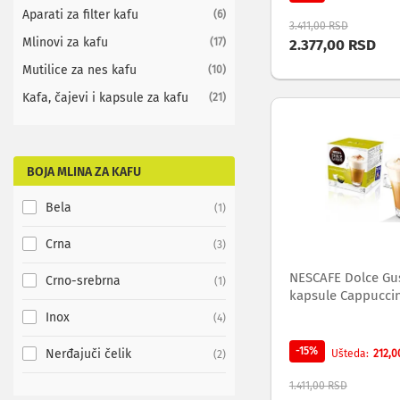
domaću kafu
i
Aparati za filter kafu
items
6
3.411,00 RSD
radio
Mlinovi za kafu
items
17
2.377,00 RSD
satovi
Zvučnici
Mutilice za nes kafu
items
10
i
Kafa, čajevi i kapsule za kafu
items
21
zvučni
sistemi
Soundbarovi
Zvučnici
za
BOJA MLINA ZA KAFU
kompjuter
Zvučni
Bela
item
1
sistemi
Bežični
Crna
items
3
zvučnici
NESCAFE Dolce Gu
Slušalice
Crno-srebrna
item
1
kapsule Cappucci
Bežične
slušalice
Inox
items
4
Žične
slušalice
-15%
Nerđajuči čelik
items
212,0
Ušteda
2
Mikrofoni
i
1.411,00 RSD