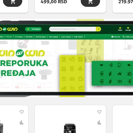
499,00 RSD
219.9
Dodaj
Dodaj
na
Uporedi
na
Uporedi
listu
listu