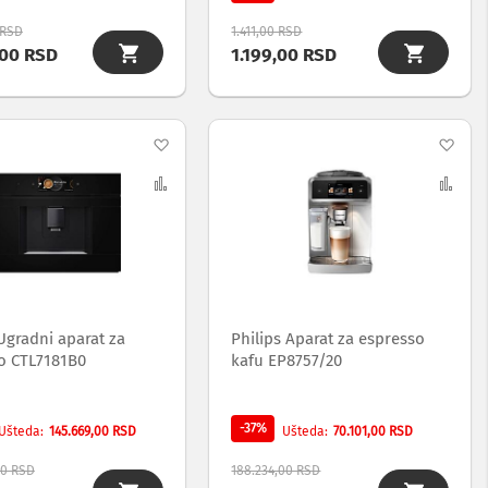
 RSD
1.411,00 RSD
,00 RSD
1.199,00 RSD
Dodaj
Dod
na
Uporedi
na
Upo
listu
list
želja
želj
Ugradni aparat za
Philips Aparat za espresso
o CTL7181B0
kafu EP8757/20
-37%
145.669,00 RSD
70.101,00 RSD
Ušteda
Ušteda
00 RSD
188.234,00 RSD