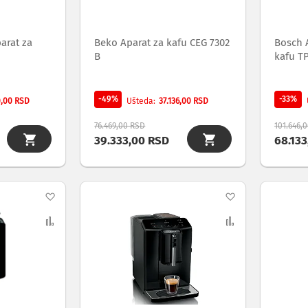
arat za
Beko Aparat za kafu CEG 7302
Bosch 
B
kafu TP
-49%
-33%
0,00 RSD
37.136,00 RSD
Ušteda
76.469,00 RSD
101.646,
39.333,00 RSD
68.13
Dodaj
Dodaj
na
Uporedi
na
Uporedi
listu
listu
želja
želja