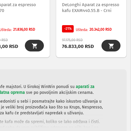
Aparat za espresso
DeLonghi Aparat za espresso
70
kafu EXAM440.55.B - Crni
-21%
21.836,00 RSD
20.342,00 RSD
Ušteda
Ušteda
0 RSD
97.175,00 RSD
3,00 RSD
76.833,00 RSD
afe majstori. U širokoj WinWin ponudi su
aparati za
datna oprema
sve po povoljnim akcijskim cenama.
hedonisti u sebi i posmatrajte kako iskustvo uživanja u
u je veliki broj proizvođača kao što su Krups, Nespresso,
 za kafu će predstavljati napredak u uživanju.
e kafa može da spremi, koliko se lako održava i čisti.
 od sebe da vam približimo odgovore na njih, kao i na