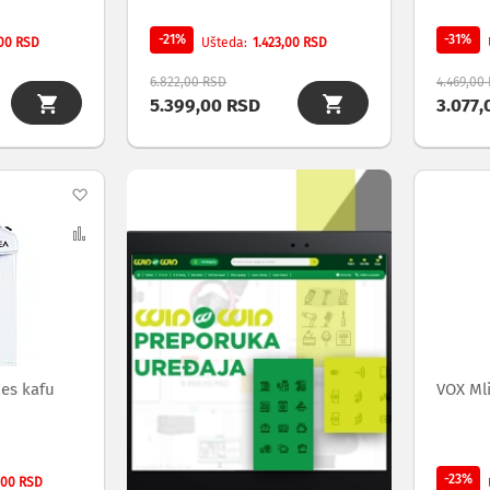
-21%
-31%
,00 RSD
1.423,00 RSD
Ušteda
6.822,00 RSD
4.469,00
5.399,00 RSD
3.077,
Dodaj
na
Uporedi
listu
želja
nes kafu
VOX Ml
-23%
,00 RSD