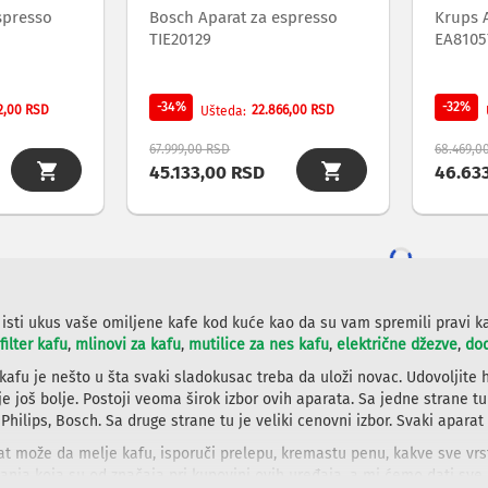
spresso
Bosch Aparat za espresso
Krups 
TIE20129
EA8105
-34%
-32%
2,00 RSD
22.866,00 RSD
Ušteda
67.999,00 RSD
68.469,0
45.133,00 RSD
46.63
 isti ukus vaše omiljene kafe kod kuće kao da su vam spremili pravi k
filter kafu
,
mlinovi za kafu
,
mutilice za nes kafu
,
električne džezve
,
do
kafu je nešto u šta svaki sladokusac treba da uloži novac. Udovoljite 
je još bolje. Postoji veoma širok izbor ovih aparata. Sa jedne strane t
Philips, Bosch. Sa druge strane tu je veliki cenovni izbor. Svaki aparat
at može da melje kafu, isporuči prelepu, kremastu penu, kakve sve vrst
anja koja su od značaja pri kupovini ovih uređaja, a mi ćemo dati sve