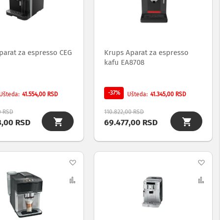
želja
želj
parat za espresso CEG
Krups Aparat za espresso
kafu EA8708
-37%
41.554,00 RSD
41.345,00 RSD
Ušteda
Ušteda
0 RSD
110.822,00 RSD
3,00 RSD
69.477,00 RSD
Dodaj
Dod
na
Uporedi
na
Upo
listu
list
želja
želj