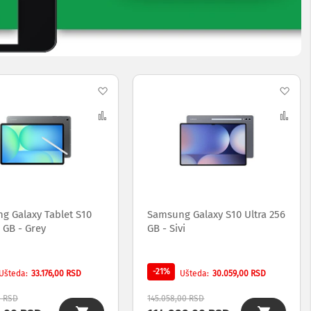
Dodaj
Dod
na
Uporedi
na
Upo
listu
list
želja
želj
g Galaxy Tablet S10
Samsung Galaxy S10 Ultra 256
 GB - Grey
GB - Sivi
-21%
33.176,00 RSD
30.059,00 RSD
Ušteda
Ušteda
0 RSD
145.058,00 RSD