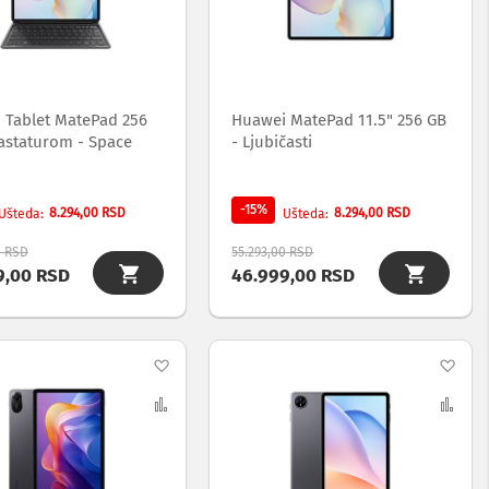
listu
list
želja
želj
 Tablet MatePad 256
Huawei MatePad 11.5" 256 GB
tastaturom - Space
- Ljubičasti
-15%
8.294,00 RSD
8.294,00 RSD
Ušteda
Ušteda
0 RSD
55.293,00 RSD
9,00 RSD
46.999,00 RSD
Dodaj
Dod
na
Uporedi
na
Upo
listu
list
želja
želj