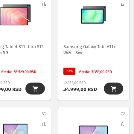
na
Uporedi
na
Upo
listu
list
želja
želj
 Tablet S11 Ultra 512
Samsung Galaxy Tabl A11+
vi 5G
WiFi - Sivi
-17%
58.529,00 RSD
7.353,00 RSD
Ušteda
Ušteda
00 RSD
42.352,00 RSD
99,00 RSD
34.999,00 RSD
Dodaj
Dod
na
Uporedi
na
Upo