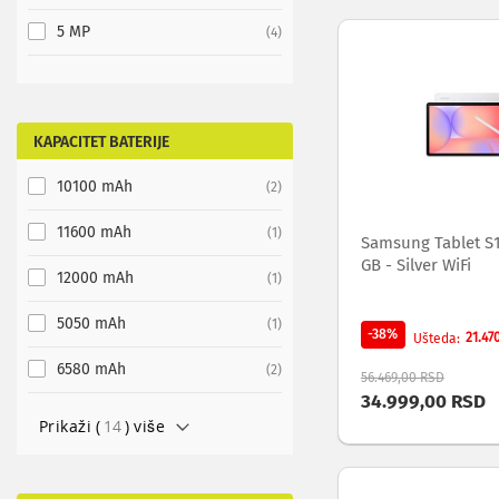
audio
i
5 MP
items
4
video
svičeri
Audio
i
video
KAPACITET BATERIJE
disk
snimači
10100 mAh
items
2
Snimanje
i
11600 mAh
item
1
Samsung Tablet S1
reprodukcija
GB - Silver WiFi
audio
12000 mAh
item
1
i
video
5050 mAh
item
1
-38%
21.47
Ušteda
zapisa
Konverteri
6580 mAh
items
2
56.469,00 RSD
audio
34.999,00 RSD
i
Prikaži (
14
) više
video
standarda
Audio
i