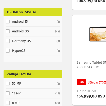
104.999,00 RSD
za
foto-
OPERATIVNI SISTEM
aparate
i
Android 15
item
1
kamere
Oprema
Android OS
items
44
za
akcione
Harmony OS
items
kamere
3
Profesionalna
HyperOS
audio
item
1
i
video
Samsung Tablet S
oprema
X806BZAAEUC
Profesionalne
ZADNJA KAMERA
kamere
DaVinci
-15%
27.35
Ušteda
50 MP
item
Resolve
1
i
182.352,00 RSD
13 MP
Fusion
items
15
154.999,00 RSD
softver
ATEM
8 MP
items
29