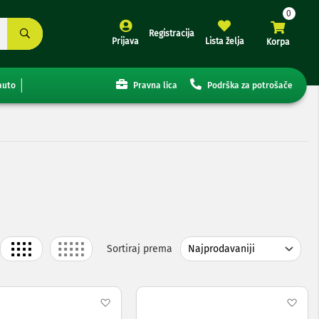
Registracija
Prijava
Lista želja
Korpa
auto
Pravna lica
Podrška za potrošače
Grid
List
Sortiraj prema
j
Dodaj
Dod