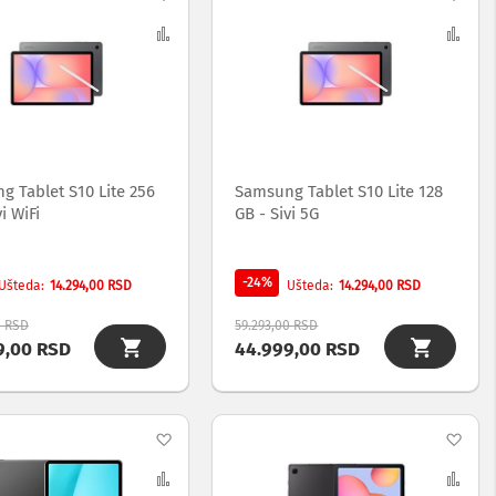
na
Uporedi
na
Upo
listu
list
želja
želj
 Tablet S10 Lite 256
Samsung Tablet S10 Lite 128
i WiFi
GB - Sivi 5G
-24%
14.294,00 RSD
14.294,00 RSD
Ušteda
Ušteda
0 RSD
59.293,00 RSD
9,00 RSD
44.999,00 RSD
Dodaj
Dod
na
Uporedi
na
Upo