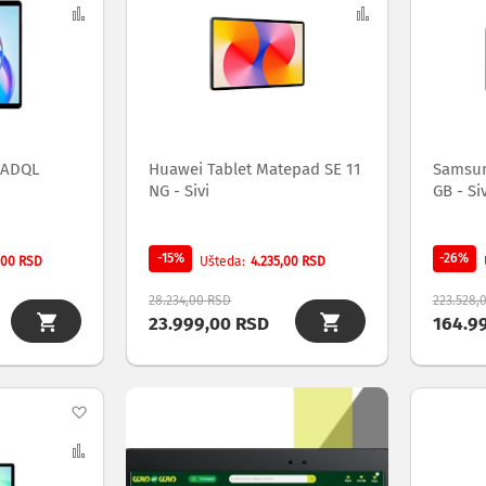
na
Uporedi
na
Uporedi
listu
listu
želja
želja
4ADQL
Huawei Tablet Matepad SE 11
Samsung
NG - Sivi
GB - Si
-15%
-26%
,00 RSD
4.235,00 RSD
Ušteda
28.234,00 RSD
223.528,
23.999,00 RSD
164.9
Dodaj
na
Uporedi