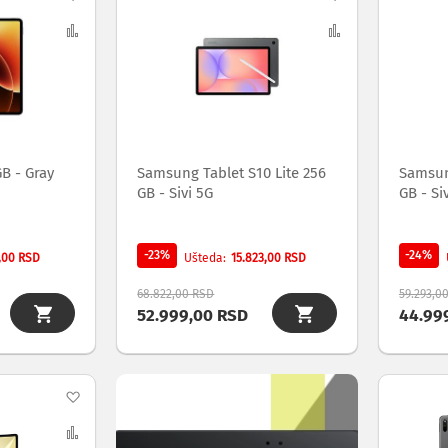
na
Uporedi
na
Uporedi
listu
listu
želja
želja
B - Gray
Samsung Tablet S10 Lite 256
Samsung
GB - Sivi 5G
GB - Siv
-23%
-24%
7,00 RSD
15.823,00 RSD
Ušteda
68.822,00 RSD
59.293,0
52.999,00 RSD
44.99
Dodaj
na
Uporedi