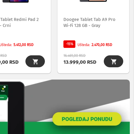
 Tablet Redmi Pad 2
Doogee Tablet Tab A9 Pro
- Crni
Wi-Fi 128 GB - Gray
-15%
5.412,00 RSD
2.470,00 RSD
Ušteda
Ušteda
0 RSD
16.469,00 RSD
9,00 RSD
13.999,00 RSD