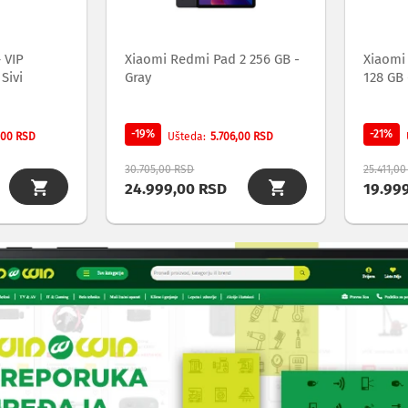
 VIP
Xiaomi Redmi Pad 2 256 GB -
Xiaomi
Sivi
Gray
128 GB 
-19%
-21%
,00 RSD
5.706,00 RSD
Ušteda
30.705,00 RSD
25.411,0
24.999,00 RSD
19.99