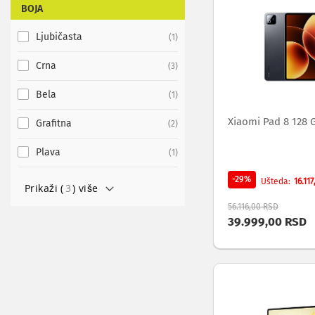
BOJA
video
broadcast
Ljubičasta
item
1
konverteri
Audio
Crna
items
3
i
video
Bela
item
1
monitoring
Cloud
Xiaomi Pad 8 128 G
Grafitna
items
2
i
mrežni
Plava
item
1
diskovi
Monitoring
-29%
i
16.11
Ušteda
Prikaži (
3
) više
multiview
56.116,00 RSD
audio
39.999,00 RSD
i
video
signala
Rutiranje
i
distribucija
audio