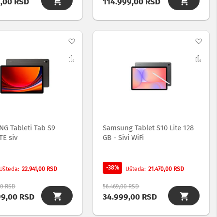
9,00 RSD
114.999,00 RSD
Dodaj
Dod
na
Uporedi
na
Upo
listu
list
želja
želj
G Tableti Tab S9
Samsung Tablet S10 Lite 128
TE siv
GB - Sivi WiFi
-38%
22.941,00 RSD
21.470,00 RSD
Ušteda
Ušteda
00 RSD
56.469,00 RSD
99,00 RSD
34.999,00 RSD