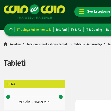
TV,
foto,
audio
i
3T Usluga kućne montaže
Telefoni
TV & AV
IT & Gaming
Bel
video
Televizori
Non-
Početna
Telefoni, smart satovi i tableti
Tableti i iPad uređaji
Ta
smart
TV
Smart
Tableti
TV
TV
i
video
oprema
CENA
Projektori
i
platna
2999din. - 164999din.
Kablovi
i