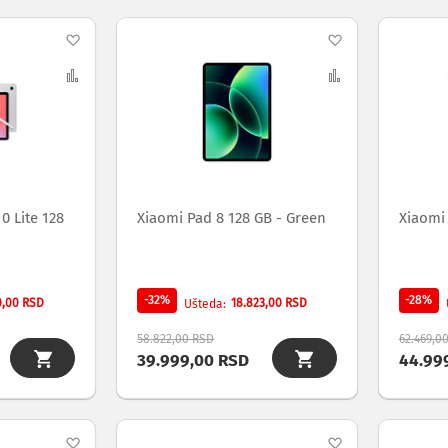
Dodaj
Dodaj
na
Uporedi
na
Uporedi
listu
listu
želja
želja
0 Lite 128
Xiaomi Pad 8 128 GB - Green
Xiaomi
-32%
-28%
0,00 RSD
18.823,00 RSD
Ušteda
58.822,00 RSD
62.469,0
39.999,00 RSD
44.99
Dodaj
Dodaj