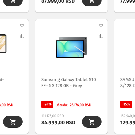
87.999,00 RSD
77.99
Dodaj
Dodaj
na
Uporedi
na
Uporedi
listu
listu
želja
želja
M-
Samsung Galaxy Tablet S10
SAMSUN
FE+ 5G 128 GB - Grey
8/128 L
-24%
-15%
3,00 RSD
26.176,00 RSD
Ušteda
111.175,00 RSD
152.940,
84.999,00 RSD
129.9