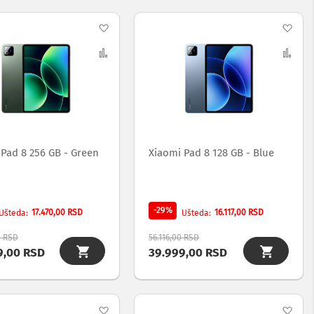
Dodaj
Dod
na
Uporedi
na
Upo
listu
list
želja
želj
 Pad 8 256 GB - Green
Xiaomi Pad 8 128 GB - Blue
-29%
17.470,00 RSD
16.117,00 RSD
Ušteda
Ušteda
0 RSD
56.116,00 RSD
9,00 RSD
39.999,00 RSD
Dodaj
Dod