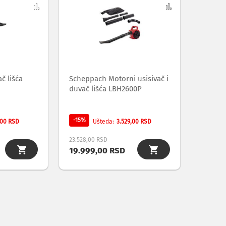
na
Uporedi
na
Uporedi
listu
listu
želja
želja
č lišća
Scheppach Motorni usisivač i
duvač lišća LBH2600P
-15%
,00 RSD
3.529,00 RSD
Ušteda
23.528,00 RSD
19.999,00 RSD