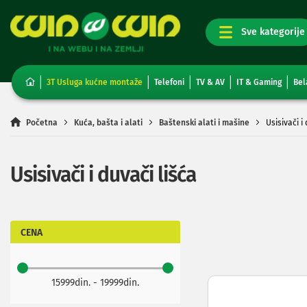
TV,
foto,
audio
i
3T Usluga kućne montaže
Telefoni
TV & AV
IT & Gaming
Bel
video
Televizori
Non-
Početna
Kuća, bašta i alati
Baštenski alati i mašine
Usisivači i
smart
TV
Smart
Usisivači i duvači lišća
TV
TV
i
video
oprema
CENA
Projektori
i
platna
15999din. - 19999din.
Kablovi
i