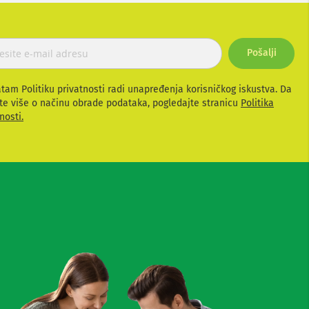
Pošalji
atam Politiku privatnosti radi unapređenja korisničkog iskustva. Da
te više o načinu obrade podataka, pogledajte stranicu
Politika
nosti.