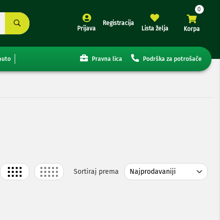
Registracija
Prijava
Lista želja
Korpa
auto
Pravna lica
Podrška za potrošače
Grid
List
Sortiraj prema
j