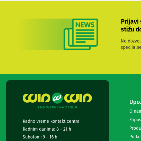
ekrana
Set
top
Prijavi
box
stižu d
uređaji
Ramovi
Ne dozvol
za
specijaln
televizore
Produžni
kablovi
i
naponske
zaštite
Slušalice,
zvučnici
i
Upoz
audio
O na
uređaji
Mini
Zapos
Radno vreme kontakt centra
linije
Proda
Radnim danima: 8 - 21 h
Gramofoni
Podac
Subotom: 9 - 16 h
Tranzistori