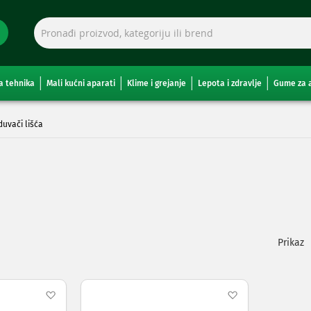
a tehnika
Mali kućni aparati
Klime i grejanje
Lepota i zdravlje
Gume za 
 duvači lišća
Pogleda
kao
Dodaj
Dodaj