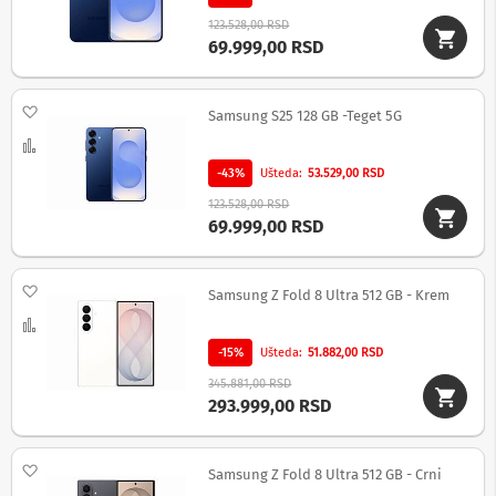
S
123.528,00 RSD
l
69.999,00 RSD
u
š
a
Dodaj na listu želja
l
Samsung S25 128 GB -Teget 5G
i
Uporedi
c
e
-43%
Ušteda
53.529,00 RSD
123.528,00 RSD
B
69.999,00 RSD
e
ž
i
č
Dodaj na listu želja
Samsung Z Fold 8 Ultra 512 GB - Krem
n
Uporedi
e
s
-15%
Ušteda
51.882,00 RSD
l
u
345.881,00 RSD
š
293.999,00 RSD
a
l
i
Dodaj na listu želja
Samsung Z Fold 8 Ultra 512 GB - Crni
c
e