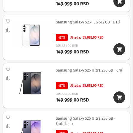
149.999,00 RSD
M
i
n
Dodaj na listu želja
Samsung Galaxy S26+ 5G 512 GB - Beli
i
l
Uporedi
i
n
-27%
Ušteda
55.882,00 RSD
i
205.881,00 RSD
j
149.999,00 RSD
e
G
Dodaj na listu želja
r
Samsung Galaxy S26 Ultra 256 GB - Crni
a
Uporedi
m
o
-27%
Ušteda
55.882,00 RSD
f
o
205.881,00 RSD
n
149.999,00 RSD
i
T
Dodaj na listu želja
Samsung Galaxy S26 Ultra 256 GB -
r
Ljubičasti
a
Uporedi
n