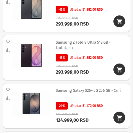
Uporedi
-15%
Ušteda
51.882,00 RSD
Ž
i
345.881,00 RSD
č
293.999,00 RSD
n
e
s
Dodaj na listu želja
l
Samsung Z Fold 8 Ultra 512 GB -
u
Ljubičasti
Uporedi
š
a
-15%
Ušteda
51.882,00 RSD
l
i
345.881,00 RSD
c
293.999,00 RSD
e
M
Dodaj na listu želja
Samsung Galaxy S26+ 5G 256 GB - Crni
i
k
Uporedi
r
-29%
Ušteda
51.470,00 RSD
o
f
176.469,00 RSD
o
124.999,00 RSD
n
i
i