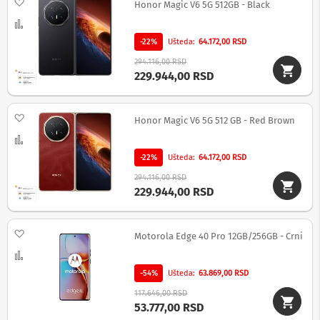
Dodaj na listu želja
v
Honor Magic V6 5G 512GB - Black
i
Uporedi
z
o
-22%
Ušteda
64.172,00 RSD
r
294.116,00 RSD
e
229.944,00 RSD
O
p
r
Dodaj na listu želja
Honor Magic V6 5G 512 GB - Red Brown
e
Uporedi
m
a
-22%
Ušteda
64.172,00 RSD
z
a
294.116,00 RSD
č
229.944,00 RSD
i
š
ć
Dodaj na listu želja
Motorola Edge 40 Pro 12GB/256GB - Crni
e
n
Uporedi
j
e
-54%
Ušteda
63.869,00 RSD
e
117.646,00 RSD
k
53.777,00 RSD
r