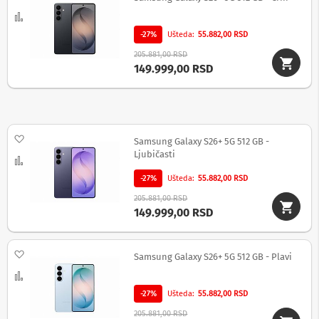
i
c
Uporedi
e
-27%
Ušteda
55.882,00 RSD
,
z
205.881,00 RSD
v
149.999,00 RSD
u
č
n
i
c
Dodaj na listu želja
Samsung Galaxy S26+ 5G 512 GB -
i
Ljubičasti
i
Uporedi
a
-27%
Ušteda
55.882,00 RSD
u
d
205.881,00 RSD
i
149.999,00 RSD
o
u
r
Dodaj na listu želja
Samsung Galaxy S26+ 5G 512 GB - Plavi
e
đ
Uporedi
a
-27%
Ušteda
55.882,00 RSD
j
i
205.881,00 RSD