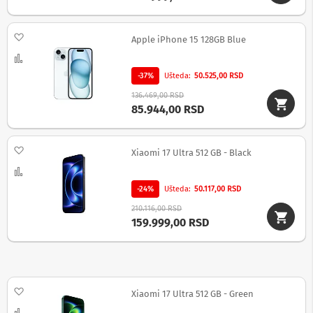
m
e
r
Dodaj na listu želja
Apple iPhone 15 128GB Blue
e
Uporedi
i
d
-37%
Ušteda
50.525,00 RSD
r
o
136.469,00 RSD
n
85.944,00 RSD
o
v
i
Dodaj na listu želja
Xiaomi 17 Ultra 512 GB - Black
Uporedi
A
k
-24%
Ušteda
50.117,00 RSD
c
i
210.116,00 RSD
o
159.999,00 RSD
n
e
k
a
m
Dodaj na listu želja
e
Xiaomi 17 Ultra 512 GB - Green
r
Uporedi