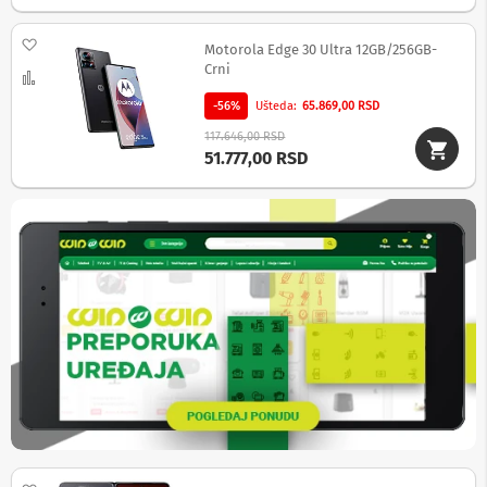
a
T
Dodaj na listu želja
V
Motorola Edge 30 Ultra 12GB/256GB-
i
Crni
Uporedi
A
V
-56%
Ušteda
65.869,00 RSD
117.646,00 RSD
N
51.777,00 RSD
o
s
a
č
i
i
p
o
l
i
c
e
z
a
t
e
l
e