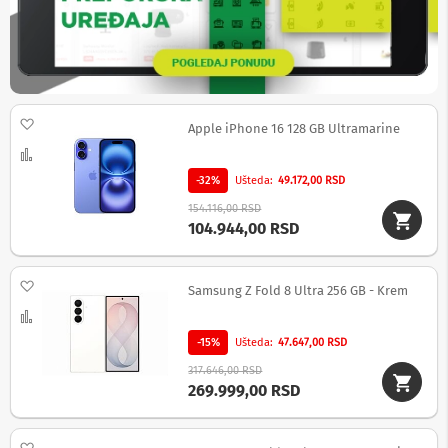
t
a
t
i
v
i
,
b
Dodaj na listu želja
Apple iPhone 16 128 GB Ultramarine
l
i
Uporedi
c
-32%
Ušteda
49.172,00 RSD
e
v
154.116,00 RSD
i
104.944,00 RSD
i
o
s
Dodaj na listu želja
t
Samsung Z Fold 8 Ultra 256 GB - Krem
a
Uporedi
l
a
-15%
Ušteda
47.647,00 RSD
o
317.646,00 RSD
p
269.999,00 RSD
r
e
m
a
Dodaj na listu želja