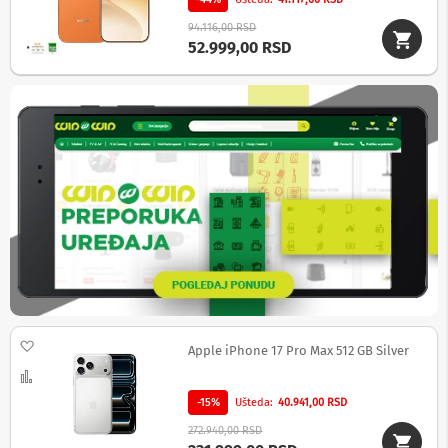
94.116,00 RSD
K
52.999,00 RSD
o
n
v
e
r
t
e
r
i
a
u
d
i
o
i
v
i
d
Dodaj na listu želja
Apple iPhone 17 Pro Max 512 GB Silver
e
o
Uporedi
s
-15%
Ušteda
40.941,00 RSD
t
a
272.940,00 RSD
n