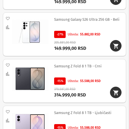
149.999,00 RSD
c
i
i
z
Dodaj na listu želja
Samsung Galaxy S26 Ultra 256 GB - Beli
v
u
Uporedi
č
-27%
Ušteda
55.882,00 RSD
n
i
205.881,00 RSD
s
149.999,00 RSD
i
s
t
Dodaj na listu želja
e
Samsung Z Fold 8 1 TB - Crni
m
Uporedi
i
-15%
Ušteda
55.588,00 RSD
S
370.587,00 RSD
o
314.999,00 RSD
u
n
d
b
Dodaj na listu želja
Samsung Z Fold 8 1 TB - Ljubičasti
a
r
Uporedi
o
-15%
Ušteda
55.588,00 RSD