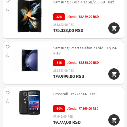
Dodaj na listu želja
Samsung Z Fold 4 12 GB/256 GB - Bež
n
e
Uporedi
i
-32%
Ušteda
83.489,00 RSD
r
i
258.822,00 RSD
s
175.333,00 RSD
i
v
e
Dodaj na listu želja
r
Samsung Smart telefon Z Fold5 12/256-
i
Plavi
Uporedi
z
a
-31%
Ušteda
82.588,00 RSD
T
V
262.587,00 RSD
179.999,00 RSD
D
a
l
Dodaj na listu želja
Crosscall Trekker X4 - Crni
j
i
Uporedi
n
-80%
Ušteda
77.869,00 RSD
s
k
97.646,00 RSD
i
19.777,00 RSD
z