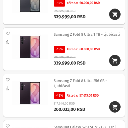
o
-15%
Ušteda
60.000,00 RSD
v
i
399.999,00 RSD
i
339.999,00 RSD
n
a
p
Dodaj na listu želja
o
Samsung Z Fold 8 Ultra 1 TB - Ljubičasti
n
Uporedi
s
k
-15%
Ušteda
60.000,00 RSD
e
399.999,00 RSD
z
339.999,00 RSD
a
š
t
i
Dodaj na listu želja
Samsung Z Fold 8 Ultra 256 GB -
t
Ljubičasti
e
Uporedi
-18%
Ušteda
57.613,00 RSD
S
l
317.646,00 RSD
u
260.033,00 RSD
š
a
l
Dodaj na listu želja
Samsung Galaxy S26+ 5G 512 GB - Crni