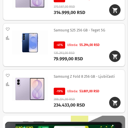
v
i
370.587,00 RSD
314.999,00 RSD
Z
v
u
Dodaj na listu želja
Samsung S25 256 GB - Teget 5G
č
n
Uporedi
i
c
-41%
Ušteda
55.294,00 RSD
i
135.293,00 RSD
z
79.999,00 RSD
a
k
o
m
Dodaj na listu želja
Samsung Z Fold 8 256 GB - Ljubičasti
p
Uporedi
j
u
-19%
Ušteda
53.801,00 RSD
t
e
288.234,00 RSD
r
234.433,00 RSD
Z
v
u