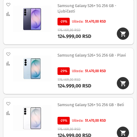
Dodaj na listu želja
d
Samsung Galaxy S26+ 5G 256 GB -
i
Ljubičasti
Uporedi
k
t
-29%
Ušteda
51.470,00 RSD
a
176.469,00 RSD
f
124.999,00 RSD
o
n
i
Dodaj na listu želja
Samsung Galaxy S26+ 5G 256 GB - Plavi
F
Uporedi
o
t
-29%
Ušteda
51.470,00 RSD
o
-
176.469,00 RSD
a
124.999,00 RSD
p
a
r
Dodaj na listu želja
Samsung Galaxy S26+ 5G 256 GB - Beli
a
Uporedi
t
i
-29%
Ušteda
51.470,00 RSD
,
k
176.469,00 RSD
a
124.999,00 RSD