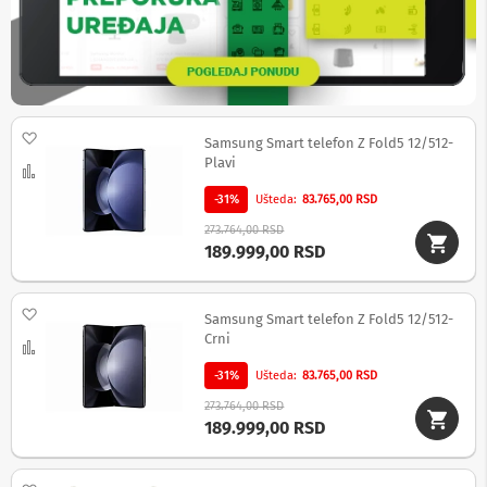
b
l
o
v
i
i
a
Dodaj na listu želja
Samsung Smart telefon Z Fold5 12/512-
d
Plavi
a
Uporedi
p
t
-31%
Ušteda
83.765,00 RSD
e
273.764,00 RSD
r
189.999,00 RSD
i
z
a
T
Dodaj na listu želja
Samsung Smart telefon Z Fold5 12/512-
V
Crni
Uporedi
i
A
-31%
Ušteda
83.765,00 RSD
V
273.764,00 RSD
A
189.999,00 RSD
n
t
e