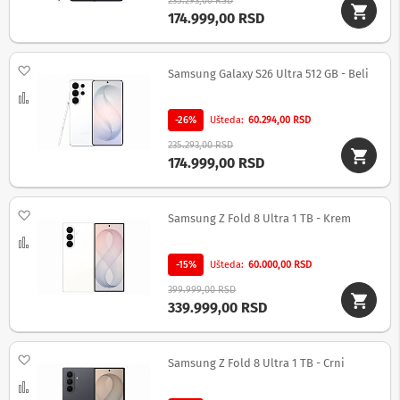
235.293,00 RSD
i
174.999,00 RSD
z
a
t
e
Dodaj na listu želja
Samsung Galaxy S26 Ultra 512 GB - Beli
l
e
Uporedi
v
-26%
Ušteda
60.294,00 RSD
i
z
235.293,00 RSD
o
174.999,00 RSD
r
e
Dodaj na listu želja
P
Samsung Z Fold 8 Ultra 1 TB - Krem
r
Uporedi
o
d
-15%
Ušteda
60.000,00 RSD
u
399.999,00 RSD
ž
339.999,00 RSD
n
i
k
a
Dodaj na listu želja
Samsung Z Fold 8 Ultra 1 TB - Crni
b
l
Uporedi