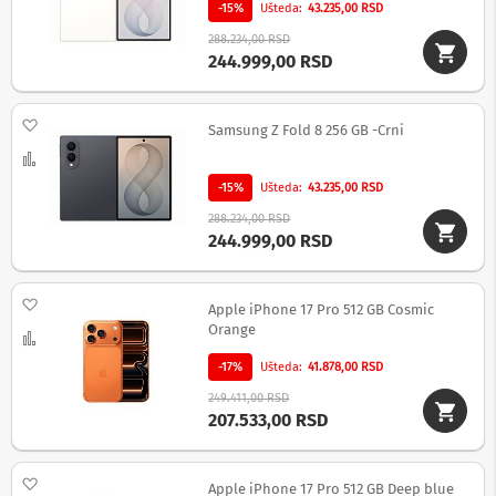
u
-15%
Ušteda
43.235,00 RSD
d
288.234,00 RSD
i
244.999,00 RSD
o
i
v
i
Dodaj na listu želja
Samsung Z Fold 8 256 GB -Crni
d
Uporedi
e
o
-15%
Ušteda
43.235,00 RSD
s
v
288.234,00 RSD
i
244.999,00 RSD
č
e
r
Dodaj na listu želja
Apple iPhone 17 Pro 512 GB Cosmic
i
Orange
Uporedi
A
-17%
Ušteda
41.878,00 RSD
u
d
249.411,00 RSD
i
207.533,00 RSD
o
i
v
Dodaj na listu želja
i
Apple iPhone 17 Pro 512 GB Deep blue