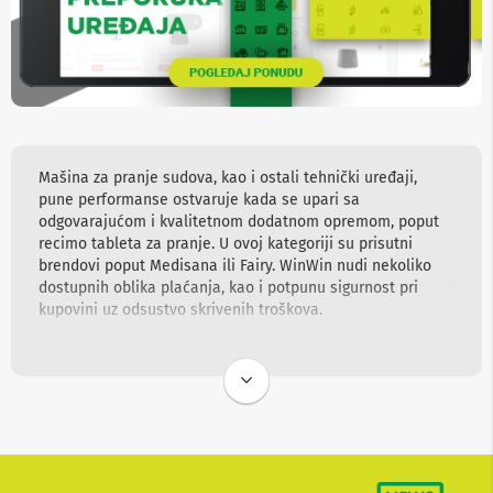
b
l
o
v
i
i
a
d
a
Mašina za pranje sudova, kao i ostali tehnički uređaji,
p
pune performanse ostvaruje kada se upari sa
t
odgovarajućom i kvalitetnom dodatnom opremom, poput
e
r
recimo tableta za pranje. U ovoj kategoriji su prisutni
i
brendovi poput Medisana ili Fairy. WinWin nudi nekoliko
z
dostupnih oblika plaćanja, kao i potpunu sigurnost pri
a
kupovini uz odsustvo skrivenih troškova.
T
V
i
A
V
A
n
t
e