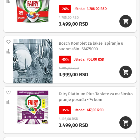
-
Uporedi
s
-26%
Ušteda
1.206,00 RSD
m
a
4.705,00 RSD
r
3.499,00 RSD
t
T
V
Dodaj na listu želja
Bosch Komplet za lakše ispiranje u
S
sudomašini SMZ5000
Uporedi
m
a
-15%
Ušteda
706,00 RSD
r
4.705,00 RSD
t
3.999,00 RSD
T
V
Dodaj na listu želja
T
Fairy Platinum Plus Tablete za mašinsko
V
pranje posuđa - 74 kom
Uporedi
i
v
-15%
Ušteda
617,00 RSD
i
4.116,00 RSD
d
3.499,00 RSD
e
o
o