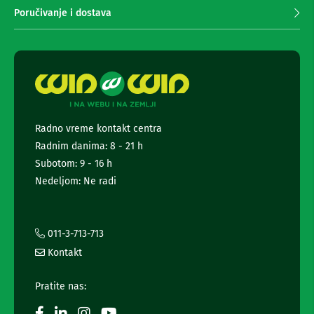
i
m
Poručivanje i dostava
c
a
e
n
,
j
z
e
v
u
n
č
e
n
w
i
s
c
Radno vreme kontakt centra
l
i
Radnim danima: 8 - 21 h
e
i
t
Subotom: 9 - 16 h
a
t
u
Nedeljom: Ne radi
e
d
i
r
o
a
u
i
011-3-713-713
r
i
Kontakt
e
n
đ
f
a
Pratite nas:
o
j
r
i