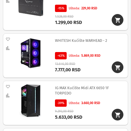
-
Uporedi
s
-15%
Ušteda
229,00 RSD
m
a
1.528,00 RSD
r
1.299,00 RSD
t
T
V
Dodaj na listu želja
WHITESH Kućište WARHEAD - 2
S
Uporedi
m
a
-43%
Ušteda
5.869,00 RSD
r
13.646,00 RSD
t
7.777,00 RSD
T
V
Dodaj na listu želja
T
IG MAX Kućište Midi ATX 6650 1F
V
TORPEDO
Uporedi
i
v
-39%
Ušteda
3.660,00 RSD
i
9.293,00 RSD
d
5.633,00 RSD
e
o
o