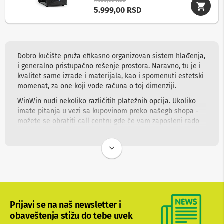
7.058,00 RSD
i
5.999,00 RSD
z
a
t
e
l
e
Dobro kućište pruža efikasno organizovan sistem hlađenja,
v
i generalno pristupačno rešenje prostora. Naravno, tu je i
i
kvalitet same izrade i materijala, kao i spomenuti estetski
z
momenat, za one koji vode računa o toj dimenziji.
o
r
WinWin nudi nekoliko različitih platežnih opcija. Ukoliko
e
imate pitanja u vezi sa kupovinom preko našegb shopa -
možete se obratiti call centru gde će vam zaposleni rado
P
r
pomoći u pronalaženju odgovora.
o
d
u
ž
n
i
k
a
Prijavi se na naš newsletter i
b
obaveštenja stižu do tebe uvek
l