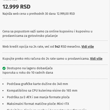
p
12.999 RSD
r
e
Najniža web cena u prethodnih 30 dana
12.999,00 RSD
m
a
P
Cena sa popustom važi samo za online kupovinu i kupovinu u
r
prodavnicama za gotovinsko plaćanje
o
j
e
Web kredit opcija na 24 rate, već od
542
RSD mesečno.
Vidi više
k
t
o
Kupujte preko mts računa do 24 rate samo u prodavnicama.
Vidi više
r
i
Dostupno na lageru dobavljača
i
Isporuka u roku do 10 radnih dana
p
l
a
Podržava grafičke karte dužine do 340 mm
t
Kompatibilno sa CPU kulerima visine do 165 mm
n
a
Podrška za E-ATX i sve manje formate ploča
Maksimalni format matične ploče: Mini-ITX
K
a