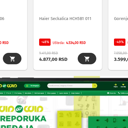
406
Haier Seckalica HCH5B1 011
Gorenje
-48%
-49%
0 RSD
4.534,00 RSD
Ušteda
9.411,00 RSD
7.058,00
4.877,00 RSD
3.599