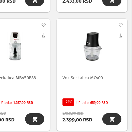
,00 RSD
2.433,00 RSD
Dodaj
Dod
na
Uporedi
na
Upo
listu
list
želja
želj
Seckalica MB450B38
Vox Seckalica MC400
-22%
1.957,00 RSD
659,00 RSD
Ušteda
Ušteda
 RSD
3.058,00 RSD
00 RSD
2.399,00 RSD