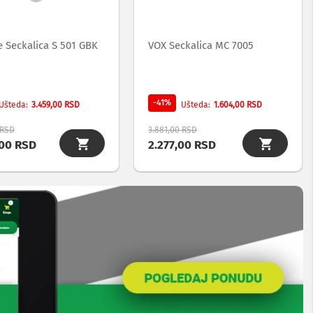
 Seckalica S 501 GBK
VOX Seckalica MC 7005
-41%
3.459,00 RSD
1.604,00 RSD
Ušteda
Ušteda
 RSD
3.881,00 RSD
,00 RSD
2.277,00 RSD