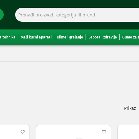
a tehnika
Mali kućni aparati
Klime i grejanje
Lepota i zdravlje
Gume za 
Pogleda
kao
Dodaj
Dodaj