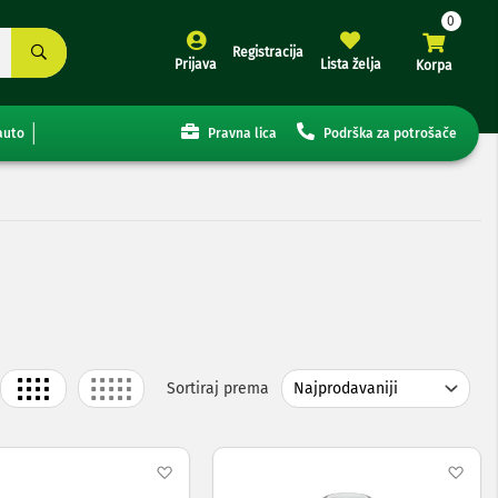
Registracija
Prijava
Lista želja
Korpa
auto
Pravna lica
Podrška za potrošače
Grid
List
Sortiraj prema
j
Dodaj
Dod