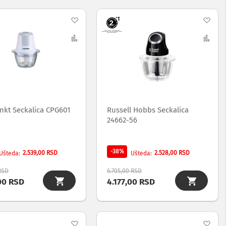
Dodaj
Dod
na
Uporedi
na
Upo
listu
list
želja
želj
nkt Seckalica CPG601
Russell Hobbs Seckalica
24662-56
-38%
2.539,00 RSD
2.528,00 RSD
Ušteda
Ušteda
 RSD
6.705,00 RSD
00 RSD
4.177,00 RSD
Dodaj
Dod