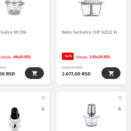
listu
list
želja
želj
ckalice MC396
Beko Seckalica CHP 62522 W
-54%
494,00 RSD
3.204,00 RSD
Ušteda
Ušteda
 RSD
5.881,00 RSD
,00 RSD
2.677,00 RSD
Dodaj
Dod
na
Uporedi
na
Upo
listu
list
želja
želj