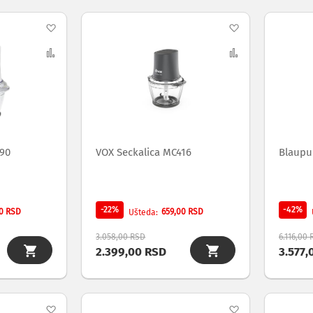
Dodaj
Dodaj
na
Uporedi
na
Uporedi
listu
listu
želja
želja
390
VOX Seckalica MC416
Blaupu
-22%
-42%
0 RSD
659,00 RSD
Ušteda
3.058,00 RSD
6.116,00
2.399,00 RSD
3.577,
Dodaj
Dodaj