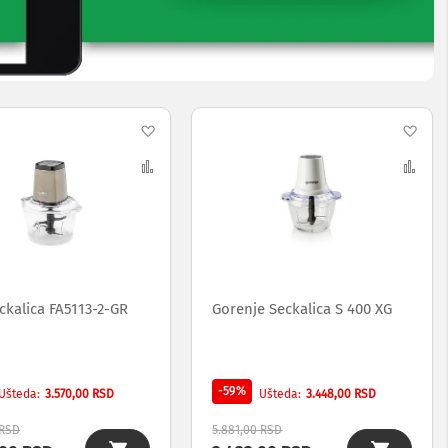
Dodaj
Dod
na
Uporedi
na
Upo
listu
list
želja
želj
eckalica FA5113-2-GR
Gorenje Seckalica S 400 XG
-59%
3.570,00 RSD
3.448,00 RSD
Ušteda
Ušteda
 RSD
5.881,00 RSD