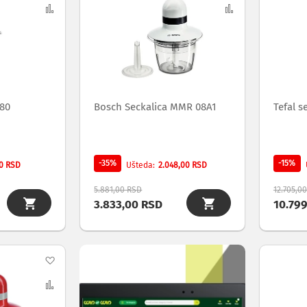
na
Uporedi
na
Uporedi
listu
listu
želja
želja
380
Bosch Seckalica MMR 08A1
Tefal s
-35%
-15%
0 RSD
2.048,00 RSD
Ušteda
5.881,00 RSD
12.705,0
3.833,00 RSD
10.79
Dodaj
na
Uporedi