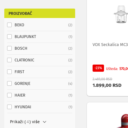
adapteri
za
TV
PROIZVOĐAČ
i
AV
BEKO
items
2
Antene
i
BLAUPUNKT
item
1
risiveri
VOX Seckalica MC
za
BOSCH
items
2
TV
Daljinski
CLATRONIC
items
2
za
-23%
570,0
Ušteda
TV
FIRST
items
2
i
2.469,00 RSD
AV
GORENJE
items
4
1.899,00 RSD
Nosači
i
HAIER
item
1
police
za
HYUNDAI
item
1
televizore
Oprema
Prikaži (
4
) više
za
čišćenje