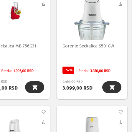
na
Uporedi
na
Upo
listu
list
želja
želj
eckalica MB 756G31
Gorenje Seckalica S501GW
-52%
1.906,00 RSD
3.370,00 RSD
Ušteda
Ušteda
0 RSD
6.469,00 RSD
9,00 RSD
3.099,00 RSD
Dodaj
Dod
na
Uporedi
na
Upo