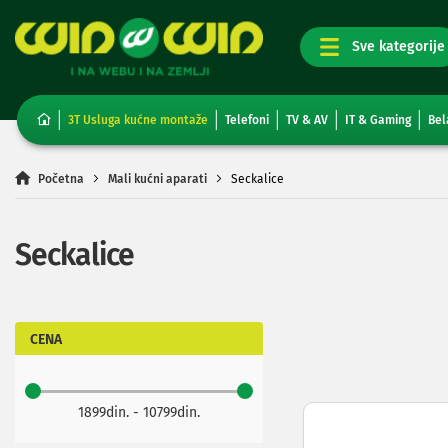
TV,
foto,
audio
i
3T Usluga kućne montaže
Telefoni
TV & AV
IT & Gaming
Bel
video
Televizori
Non-
Početna
Mali kućni aparati
Seckalice
smart
TV
Smart
Seckalice
TV
TV
i
video
oprema
CENA
Projektori
i
platna
1899din. - 10799din.
Kablovi
i