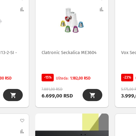
na
Uporedi
na
Uporedi
listu
listu
želja
želja
113-2-SI -
Clatronic Seckalica ME3604
Vox Se
-15%
-23%
,00 RSD
1.182,00 RSD
Ušteda
7.881,00 RSD
5.175,00
6.699,00 RSD
3.999
Dodaj
na
Uporedi