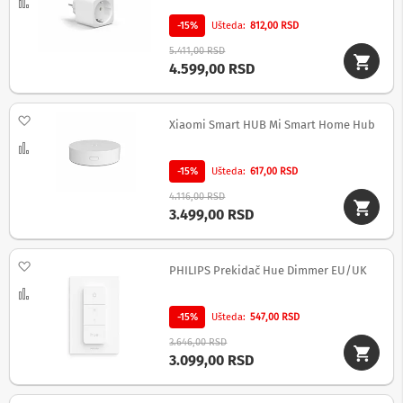
-
Uporedi
s
-15%
Ušteda
812,00 RSD
m
a
5.411,00 RSD
r
4.599,00 RSD
t
T
V
Dodaj na listu želja
Xiaomi Smart HUB Mi Smart Home Hub
S
Uporedi
m
a
-15%
Ušteda
617,00 RSD
r
4.116,00 RSD
t
3.499,00 RSD
T
V
Dodaj na listu želja
T
PHILIPS Prekidač Hue Dimmer EU/UK
V
Uporedi
i
v
-15%
Ušteda
547,00 RSD
i
3.646,00 RSD
d
3.099,00 RSD
e
o
o