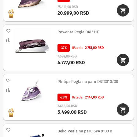
S
25.411,00 RSD
l
20.999,00 RSD
u
š
a
Dodaj na listu želja
l
Rowenta Pegla DA1511F1
i
Uporedi
c
e
-37%
Ušteda
2.751,00 RSD
7.528,00 RSD
B
4.777,00 RSD
e
ž
i
č
Dodaj na listu želja
Philips Pegla na paru DST3010/30
n
Uporedi
e
s
-28%
Ušteda
2.147,00 RSD
l
u
7.646,00 RSD
š
5.499,00 RSD
a
l
i
Dodaj na listu želja
Beko Pegla na paru SPA 9130 B
c
e