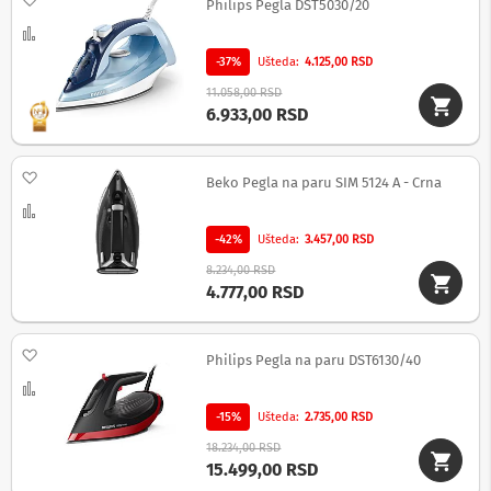
Philips Pegla DST5030/20
z
a
Uporedi
f
-37%
Ušteda
4.125,00 RSD
o
t
11.058,00 RSD
o
6.933,00 RSD
-
a
p
Dodaj na listu želja
a
Beko Pegla na paru SIM 5124 A - Crna
r
Uporedi
a
t
-42%
Ušteda
3.457,00 RSD
e
8.234,00 RSD
i
4.777,00 RSD
k
a
m
e
Dodaj na listu želja
Philips Pegla na paru DST6130/40
r
e
Uporedi
-15%
Ušteda
2.735,00 RSD
O
p
18.234,00 RSD
r
15.499,00 RSD
e