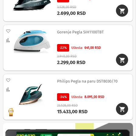
v
i
3.528,00 RSD
2.699,00 RSD
Z
v
u
Dodaj na listu želja
Gorenje Pegla SIH1100TBT
č
n
Uporedi
i
c
-22%
Ušteda
641,00 RSD
i
2.940,00 RSD
z
2.299,00 RSD
a
k
o
m
Dodaj na listu želja
Philips Pegla na paru DST8030/70
p
Uporedi
j
u
-34%
Ušteda
8.095,00 RSD
t
e
23.528,00 RSD
r
15.433,00 RSD
Z
v
u