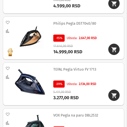
7.411,00 RSD
i
4.599,00 RSD
z
a
t
e
Dodaj na listu želja
Philips Pegla DST7040/80
l
e
Uporedi
v
-15%
Ušteda
2.647,00 RSD
i
z
17.646,00 RSD
o
14.999,00 RSD
r
e
Dodaj na listu želja
P
TEFAL Pegla Virtuo FV 1713
r
Uporedi
o
d
-39%
Ušteda
2.134,00 RSD
u
5.411,00 RSD
ž
3.277,00 RSD
n
i
k
a
Dodaj na listu želja
VOX Pegla na paru DBL2532
b
l
Uporedi