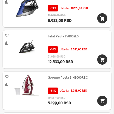
Uporedi
-59%
Ušteda
10.125,00 RSD
Ž
i
17.058,00 RSD
č
6.933,00 RSD
n
e
s
Dodaj na listu želja
l
Tefal Pegla FV8062E0
u
Uporedi
š
a
-40%
Ušteda
8.525,00 RSD
l
i
21.058,00 RSD
c
12.533,00 RSD
e
M
Dodaj na listu želja
Gorenje Pegla SIH3000RBC
i
k
Uporedi
r
-51%
Ušteda
5.388,00 RSD
o
f
10.587,00 RSD
o
5.199,00 RSD
n
i
i