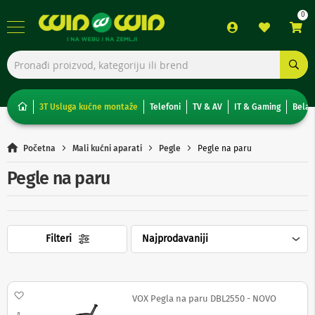
TV,
foto,
audio
i
3T Usluga kućne montaže
Telefoni
TV & AV
IT & Gaming
Bela 
video
T
Početna
Mali kućni aparati
Pegle
Pegle na paru
e
l
Pegle na paru
e
v
i
z
o
Filteri
r
i
N
o
Dodaj na listu želja
VOX Pegla na paru DBL2550 - NOVO
n