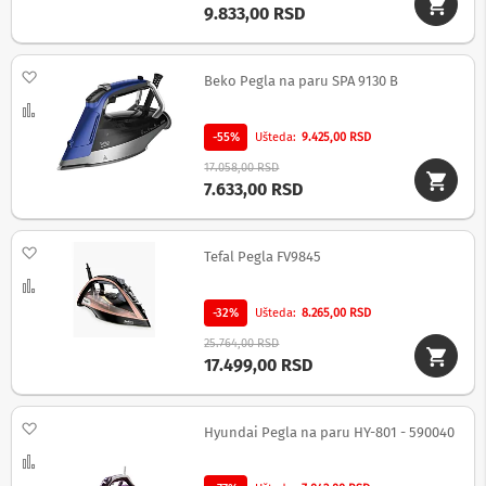
9.833,00 RSD
M
i
n
Dodaj na listu želja
Beko Pegla na paru SPA 9130 B
i
l
Uporedi
i
n
-55%
Ušteda
9.425,00 RSD
i
17.058,00 RSD
j
7.633,00 RSD
e
G
Dodaj na listu želja
r
Tefal Pegla FV9845
a
Uporedi
m
o
-32%
Ušteda
8.265,00 RSD
f
o
25.764,00 RSD
n
17.499,00 RSD
i
T
Dodaj na listu želja
Hyundai Pegla na paru HY-801 - 590040
r
a
Uporedi
n