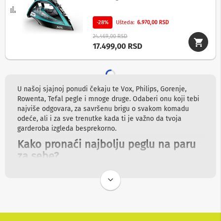
d
Uporedi
e
o
-28%
Ušteda
6.970,00 RSD
d
i
24.469,00 RSD
s
17.499,00 RSD
k
s
n
i
m
U našoj sjajnoj ponudi čekaju te Vox, Philips, Gorenje,
a
Rowenta, Tefal pegle i mnoge druge. Odaberi onu koji tebi
č
najviše odgovara, za savršenu brigu o svakom komadu
i
odeće, ali i za sve trenutke kada ti je važno da tvoja
garderoba izgleda besprekorno.
S
n
Kako pronaći najbolju peglu na paru
i
za sebe?
m
a
n
Od velikog broja odličnih modela koje ćeš pronaći u
j
našem asortimanu, razumemo da nije uvek lako izabrati
e
odgovarajuću peglu na paru. Zbog toga ti donosimo
i
r
osnovne smernice koje će ti pomoći da se odlučiš za onaj
e
uređaj koji ima baš ono što je tebi potrebno i koji će ti