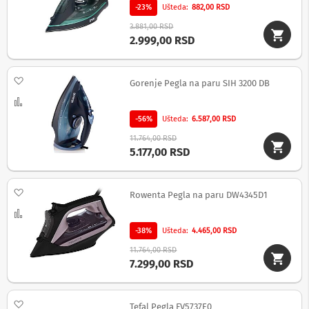
o
-23%
Ušteda
882,00 RSD
v
i
3.881,00 RSD
i
2.999,00 RSD
n
a
p
Dodaj na listu želja
o
Gorenje Pegla na paru SIH 3200 DB
n
Uporedi
s
k
-56%
Ušteda
6.587,00 RSD
e
11.764,00 RSD
z
5.177,00 RSD
a
š
t
i
Dodaj na listu želja
Rowenta Pegla na paru DW4345D1
t
e
Uporedi
-38%
Ušteda
4.465,00 RSD
S
l
11.764,00 RSD
u
7.299,00 RSD
š
a
l
Dodaj na listu želja
Tefal Pegla FV5737E0