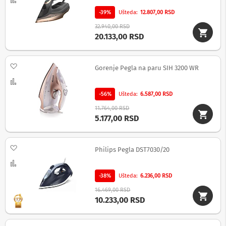
e
i
-39%
Ušteda
12.807,00 RSD
d
r
32.940,00 RSD
o
20.133,00 RSD
n
o
v
Dodaj na listu želja
Gorenje Pegla na paru SIH 3200 WR
i
Uporedi
F
-56%
Ušteda
6.587,00 RSD
o
t
11.764,00 RSD
o
5.177,00 RSD
-
a
p
Dodaj na listu želja
a
Philips Pegla DST7030/20
r
Uporedi
a
t
-38%
Ušteda
6.236,00 RSD
i
16.469,00 RSD
10.233,00 RSD
O
p
r