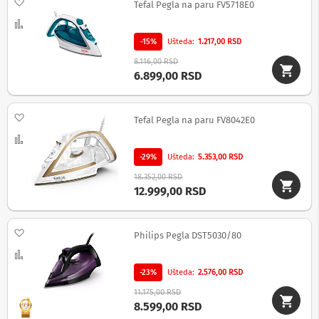
Dodaj na listu želja
v
Tefal Pegla na paru FV5718E0
i
Uporedi
z
o
-15%
Ušteda
1.217,00 RSD
r
8.116,00 RSD
e
6.899,00 RSD
O
p
r
Dodaj na listu želja
Tefal Pegla na paru FV8042E0
e
Uporedi
m
a
-29%
Ušteda
5.353,00 RSD
z
a
18.352,00 RSD
č
12.999,00 RSD
i
š
ć
Dodaj na listu želja
Philips Pegla DST5030/80
e
n
Uporedi
j
e
-23%
Ušteda
2.576,00 RSD
e
11.175,00 RSD
k
8.599,00 RSD
r