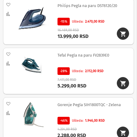
Dodaj na listu želja
d
Philips Pegla na paru DST6120/20
i
Uporedi
k
t
-15%
Ušteda
2.470,00 RSD
a
16.469,00 RSD
f
13.999,00 RSD
o
n
i
Dodaj na listu želja
Tefal Pegla na paru FV2839E0
F
Uporedi
o
t
-28%
Ušteda
2.112,00 RSD
o
-
7.411,00 RSD
a
5.299,00 RSD
p
a
r
Dodaj na listu želja
Gorenje Pegla SIH1800TQC - Zelena
a
Uporedi
t
i
-46%
Ušteda
1.946,00 RSD
,
k
4.234,00 RSD
a
2.288,00 RSD