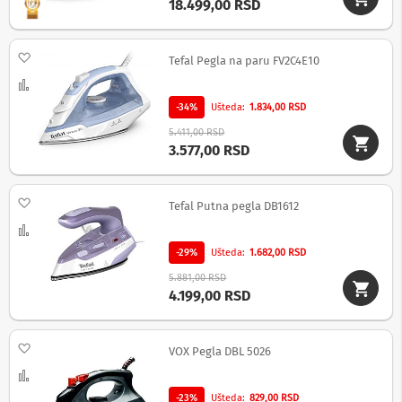
18.499,00 RSD
c
i
i
z
Dodaj na listu želja
Tefal Pegla na paru FV2C4E10
v
u
Uporedi
č
-34%
Ušteda
1.834,00 RSD
n
i
5.411,00 RSD
s
3.577,00 RSD
i
s
t
Dodaj na listu želja
e
Tefal Putna pegla DB1612
m
Uporedi
i
-29%
Ušteda
1.682,00 RSD
S
5.881,00 RSD
o
4.199,00 RSD
u
n
d
b
Dodaj na listu želja
VOX Pegla DBL 5026
a
r
Uporedi
o
-23%
Ušteda
829,00 RSD