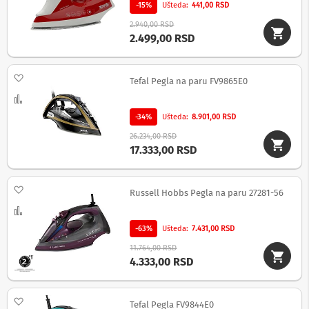
u
-15%
Ušteda
441,00 RSD
d
2.940,00 RSD
i
2.499,00 RSD
o
i
v
i
Dodaj na listu želja
Tefal Pegla na paru FV9865E0
d
Uporedi
e
o
-34%
Ušteda
8.901,00 RSD
s
v
26.234,00 RSD
i
17.333,00 RSD
č
e
r
Dodaj na listu želja
Russell Hobbs Pegla na paru 27281-56
i
Uporedi
A
-63%
Ušteda
7.431,00 RSD
u
d
11.764,00 RSD
i
4.333,00 RSD
o
i
v
Dodaj na listu želja
i
Tefal Pegla FV9844E0