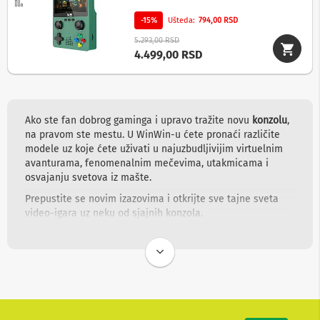
-
Uporedi
s
-15%
Ušteda
794,00 RSD
m
a
5.293,00 RSD
r
4.499,00 RSD
t
T
V
S
Ako ste fan dobrog gaminga i upravo tražite novu
konzolu
,
m
na pravom ste mestu. U WinWin-u ćete pronaći različite
a
r
modele uz koje ćete uživati u najuzbudljivijim virtuelnim
t
avanturama, fenomenalnim mečevima, utakmicama i
T
osvajanju svetova iz mašte.
V
Prepustite se novim izazovima i otkrijte sve tajne sveta
T
video-igara uz neku od sjajnih konzola.
V
Konzole o kojima svi pričaju, za sate i
i
sate nezaboravnog gaminga
v
i
d
Čini se da izbor ne može biti težak jer su na tržištu u
e
ponudi svega nekoliko proizvođača konzola – ipak, u praksi
o
možete da imate brojne nedoumice, a prva među njima je
o