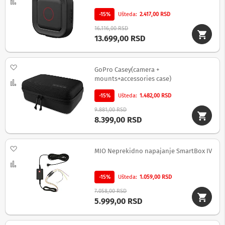
-
Uporedi
s
-15%
Ušteda
2.417,00 RSD
m
a
16.116,00 RSD
r
13.699,00 RSD
t
T
V
Dodaj na listu želja
GoPro Casey(camera +
S
mounts+accessories case)
Uporedi
m
a
-15%
Ušteda
1.482,00 RSD
r
9.881,00 RSD
t
8.399,00 RSD
T
V
Dodaj na listu želja
T
MIO Neprekidno napajanje SmartBox IV
V
Uporedi
i
v
-15%
Ušteda
1.059,00 RSD
i
7.058,00 RSD
d
5.999,00 RSD
e
o
o