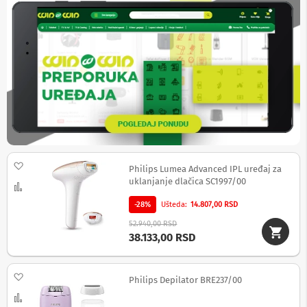
b
l
o
v
i
i
a
d
a
p
t
e
r
i
Dodaj na listu želja
Philips Lumea Advanced IPL uređaj za
z
uklanjanje dlačica SC1997/00
a
Uporedi
T
-28%
Ušteda
14.807,00 RSD
V
i
52.940,00 RSD
A
38.133,00 RSD
V
A
Dodaj na listu želja
n
Philips Depilator BRE237/00
t
Uporedi
e