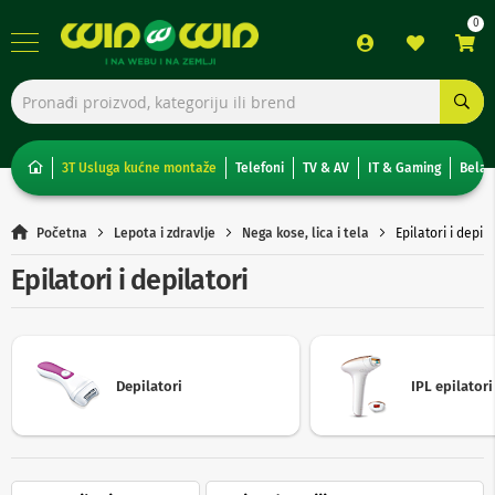
TV,
foto,
audio
i
3T Usluga kućne montaže
Telefoni
TV & AV
IT & Gaming
Bela 
video
T
Početna
Lepota i zdravlje
Nega kose, lica i tela
Epilatori i depila
e
l
Epilatori i depilatori
e
v
i
z
o
r
Depilatori
IPL epilatori
i
N
o
n