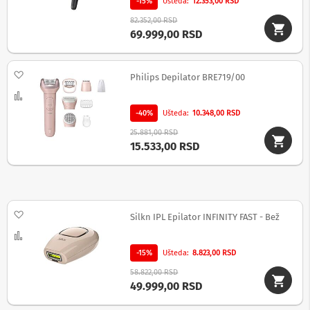
i
-15%
Ušteda
12.353,00 RSD
c
82.352,00 RSD
e
69.999,00 RSD
,
z
v
Dodaj na listu želja
u
Philips Depilator BRE719/00
č
Uporedi
n
i
-40%
Ušteda
10.348,00 RSD
c
25.881,00 RSD
i
15.533,00 RSD
i
a
u
d
i
Dodaj na listu želja
o
Silkn IPL Epilator INFINITY FAST - Bež
u
Uporedi
r
e
-15%
Ušteda
8.823,00 RSD
đ
58.822,00 RSD
a
49.999,00 RSD
j
i