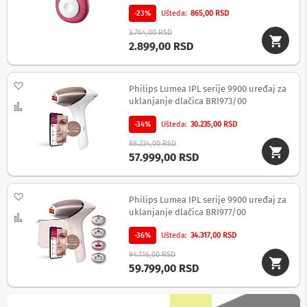
p
-23%
Ušteda
865,00 RSD
r
e
3.764,00 RSD
m
2.899,00 RSD
a
P
Dodaj na listu želja
Philips Lumea IPL serije 9900 uređaj za
r
uklanjanje dlačica BRI973/00
o
Uporedi
j
-34%
Ušteda
30.235,00 RSD
e
k
88.234,00 RSD
t
57.999,00 RSD
o
r
i
Dodaj na listu želja
i
Philips Lumea IPL serije 9900 uređaj za
p
uklanjanje dlačica BRI977/00
Uporedi
l
a
-36%
Ušteda
34.317,00 RSD
t
94.116,00 RSD
n
59.799,00 RSD
a
K
a