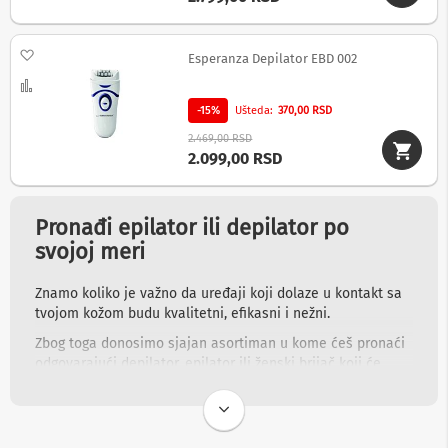
v
i
Dodaj na listu želja
Z
Esperanza Depilator EBD 002
v
Uporedi
u
č
-15%
Ušteda
370,00 RSD
n
2.469,00 RSD
i
2.099,00 RSD
c
i
z
a
Pronađi epilator ili depilator po
k
o
svojoj meri
m
p
Znamo koliko je važno da uređaji koji dolaze u kontakt sa
j
u
tvojom kožom budu kvalitetni, efikasni i nežni.
t
Zbog toga donosimo sjajan asortiman u kome ćeš pronaći
e
r
odgovarajući depilator, epilator ili ženski brijač koji će
ispuniti sve tvoje kriterijume.
Z
Odaberi neki od sjajnih uređaja za uklanjanje dlačica koji
v
u
će se savršeno uklopiti u tvoju rutinu i omogućiti ti da brzo