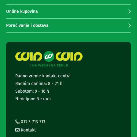
a
p
T
r
Online kupovina
V
i
i
A
m
Poručivanje i dostava
V
a
n
N
j
o
e
s
n
a
e
č
i
w
i
s
Radno vreme kontakt centra
p
l
o
Radnim danima: 8 - 21 h
e
l
t
Subotom: 9 - 16 h
i
t
c
Nedeljom: Ne radi
e
e
z
r
a
a
t
i
011-3-713-713
e
i
l
Kontakt
e
n