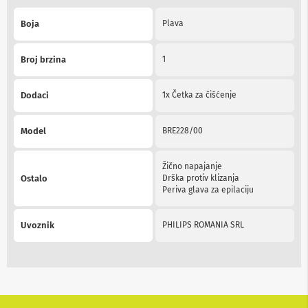
b
More
l
Boja
Plava
Information
o
v
i
Broj brzina
1
i
a
d
Dodaci
1x Četka za čišćenje
a
p
t
Model
BRE228/00
e
r
i
Žično napajanje
z
Ostalo
Drška protiv klizanja
a
Periva glava za epilaciju
T
V
i
Uvoznik
PHILIPS ROMANIA SRL
A
V
A
n
t
e