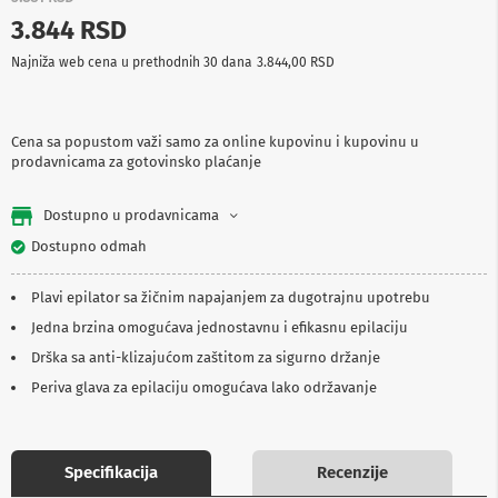
p
3.844 RSD
r
e
Najniža web cena u prethodnih 30 dana
3.844,00 RSD
m
a
P
Cena sa popustom važi samo za online kupovinu i kupovinu u
r
prodavnicama za gotovinsko plaćanje
o
j
e
Dostupno u prodavnicama
k
t
Dostupno odmah
o
r
Plavi epilator sa žičnim napajanjem za dugotrajnu upotrebu
i
i
Jedna brzina omogućava jednostavnu i efikasnu epilaciju
p
Drška sa anti-klizajućom zaštitom za sigurno držanje
l
a
Periva glava za epilaciju omogućava lako održavanje
t
n
a
Specifikacija
Recenzije
K
a