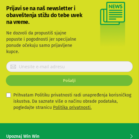
n
Prijavi se na naš newsletter i
e
i
obaveštenja stižu do tebe uvek
r
na vreme.
i
s
Ne dozvoli da propustiš sjajne
i
popuste i pogodnosti jer specijalne
v
ponude očekuju samo prijavljene
e
r
kupce.
i
z
P
a
r
T
i
V
Pošalji
j
a
D
a
v
Prihvatam Politiku privatnosti radi unapređenja korisničkog
l
i
iskustva. Da saznate više o načinu obrade podataka,
j
t
pogledajte stranicu
Politika privatnosti.
i
e
n
s
s
e
k
i
z
Upoznaj Win Win
z
a