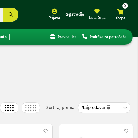
Registracija
Prijava
Lista želja
Korpa
auto
Pravna lica
Podrška za potrošače
Grid
List
Sortiraj prema
j
Dodaj
Dod