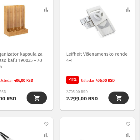
na
Uporedi
na
Upo
listu
list
želja
želj
ganizator kapsula za
Leifheit Višenamensko rende
sso kafu 190035 - 70
4+1
a
-15%
406,00 RSD
406,00 RSD
Ušteda
Ušteda
 RSD
2.705,00 RSD
,00 RSD
2.299,00 RSD
Dodaj
Dod
na
Uporedi
na
Upo