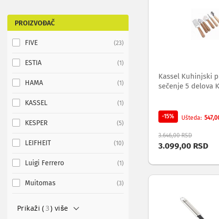
adapteri
za
TV
PROIZVOĐAČ
i
AV
FIVE
items
23
Antene
i
ESTIA
item
1
risiveri
Kassel Kuhinjski p
za
HAMA
item
1
sečenje 5 delova 
TV
Daljinski
KASSEL
item
1
za
-15%
547,0
Ušteda
TV
KESPER
items
5
i
3.646,00 RSD
AV
LEIFHEIT
items
10
3.099,00 RSD
Nosači
i
Luigi Ferrero
item
1
police
za
Muitomas
items
3
televizore
Oprema
Prikaži (
3
) više
za
čišćenje