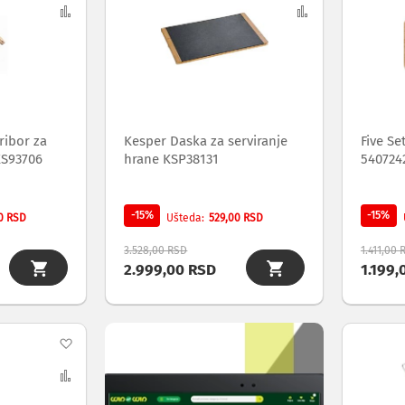
na
Uporedi
na
Uporedi
listu
listu
želja
želja
ribor za
Kesper Daska za serviranje
Five Se
KS93706
hrane KSP38131
540724
-15%
-15%
0 RSD
529,00 RSD
Ušteda
3.528,00 RSD
1.411,00 
2.999,00 RSD
1.199,
Dodaj
na
Uporedi