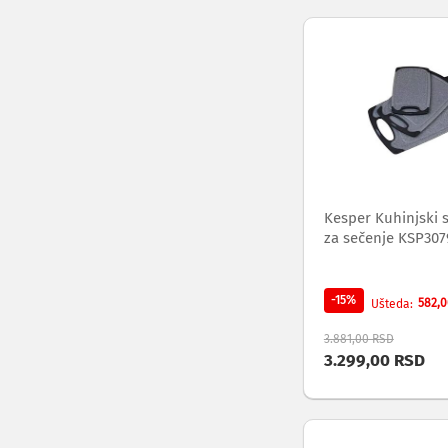
audio
i
video
svičeri
Audio
i
video
disk
snimači
Snimanje
i
Kesper Kuhinjski s
reprodukcija
za sečenje KSP307
audio
i
video
-15%
582,
Ušteda
zapisa
Konverteri
3.881,00 RSD
audio
3.299,00 RSD
i
video
standarda
Audio
i