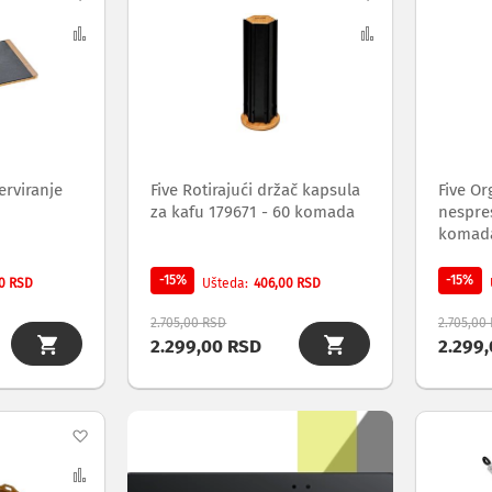
na
Uporedi
na
Uporedi
listu
listu
želja
želja
erviranje
Five Rotirajući držač kapsula
Five Or
za kafu 179671 - 60 komada
nespre
komad
-15%
-15%
0 RSD
406,00 RSD
Ušteda
2.705,00 RSD
2.705,00
2.299,00 RSD
2.299
Dodaj
na
Uporedi