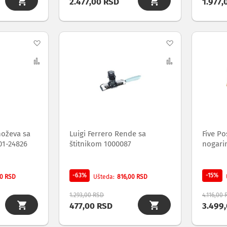
2.477,00 RSD
1.977,
Dodaj
Dodaj
na
Uporedi
na
Uporedi
listu
listu
želja
želja
 noževa sa
Luigi Ferrero Rende sa
Five Po
01-24826
štitnikom 1000087
nogari
-63%
-15%
00 RSD
816,00 RSD
Ušteda
1.293,00 RSD
4.116,00
477,00 RSD
3.499