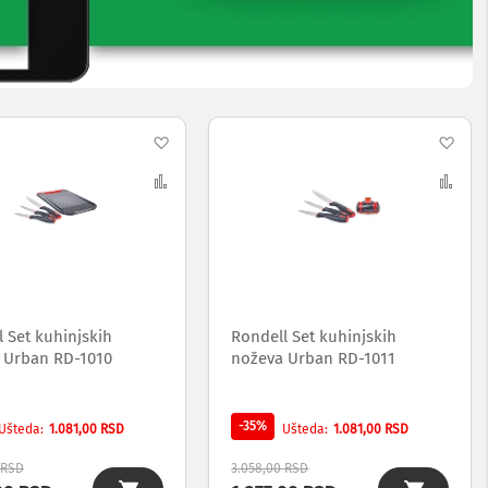
Dodaj
Dod
na
Uporedi
na
Upo
listu
list
želja
želj
 Set kuhinjskih
Rondell Set kuhinjskih
 Urban RD-1010
noževa Urban RD-1011
-35%
1.081,00 RSD
1.081,00 RSD
Ušteda
Ušteda
 RSD
3.058,00 RSD