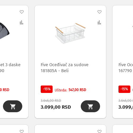
Dodaj
Dodaj
na
Uporedi
na
Uporedi
listu
listu
želja
želja
et 3 daske
Five Oceđivač za sudove
Five Oc
90
181805A - Beli
167790 
-15%
-15%
00 RSD
547,00 RSD
Ušteda
3.646,00 RSD
3.646,00
3.099,00 RSD
3.099
Dodaj
Dodaj