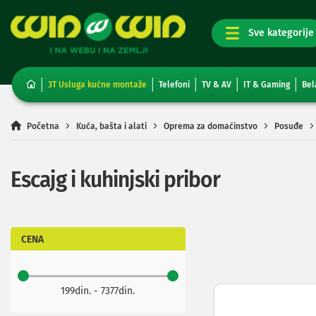
TV,
foto,
audio
i
3T Usluga kućne montaže
Telefoni
TV & AV
IT & Gaming
Bel
video
Televizori
Non-
Početna
Kuća, bašta i alati
Oprema za domaćinstvo
Posuđe
smart
TV
Smart
Escajg i kuhinjski pribor
TV
TV
i
video
oprema
CENA
Projektori
i
platna
199din. - 7377din.
Kablovi
i