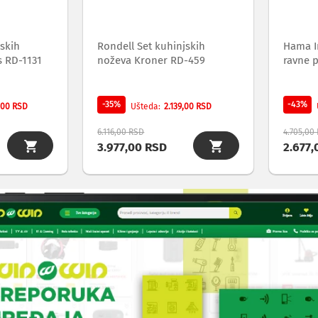
jskih
Rondell Set kuhinjskih
Hama I
s RD-1131
noževa Kroner RD-459
ravne p
-35%
-43%
,00 RSD
2.139,00 RSD
Ušteda
6.116,00 RSD
4.705,00
3.977,00 RSD
2.677,