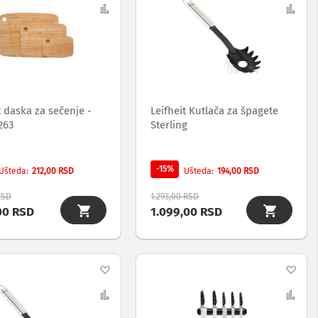
na
Uporedi
na
Upo
listu
list
želja
želj
t daska za sečenje -
Leifheit Kutlača za špagete
263
Sterling
-15%
212,00 RSD
194,00 RSD
Ušteda
Ušteda
RSD
1.293,00 RSD
00 RSD
1.099,00 RSD
Dodaj
Dod
na
Uporedi
na
Upo