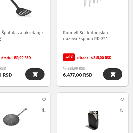
listu
list
želja
želj
t Špatula za okretanje
Rondell Set kuhinjskih
g
noževa Espada RD-324
-40%
159,00 RSD
4.345,00 RSD
Ušteda
Ušteda
 RSD
10.822,00 RSD
0 RSD
6.477,00 RSD
Dodaj
Dod
na
Uporedi
na
Upo
listu
list
želja
želj