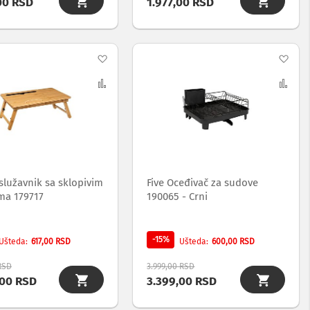
00 RSD
1.977,00 RSD
Dodaj
Dod
na
Uporedi
na
Upo
listu
list
želja
želj
služavnik sa sklopivim
Five Oceđivač za sudove
ma 179717
190065 - Crni
-15%
617,00 RSD
600,00 RSD
Ušteda
Ušteda
 RSD
3.999,00 RSD
,00 RSD
3.399,00 RSD