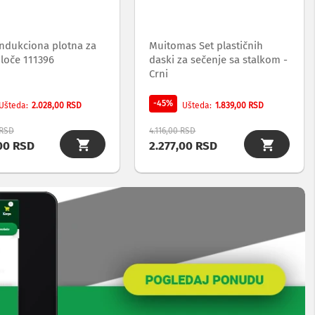
ndukciona plotna za
Muitomas Set plastičnih
loče 111396
daski za sečenje sa stalkom -
Crni
-45%
2.028,00 RSD
1.839,00 RSD
Ušteda
Ušteda
 RSD
4.116,00 RSD
00 RSD
2.277,00 RSD