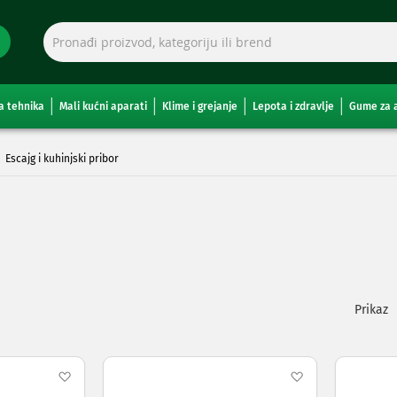
a tehnika
Mali kućni aparati
Klime i grejanje
Lepota i zdravlje
Gume za 
Escajg i kuhinjski pribor
Pogleda
kao
Dodaj
Dodaj