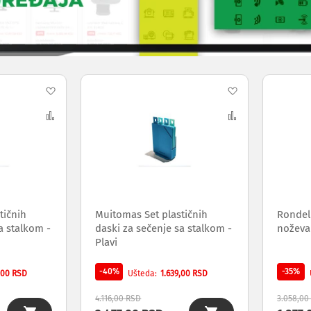
Dodaj
Dodaj
na
Uporedi
na
Uporedi
listu
listu
želja
želja
tičnih
Muitomas Set plastičnih
Rondell
a stalkom -
daski za sečenje sa stalkom -
noževa
Plavi
-40%
-35%
,00 RSD
1.639,00 RSD
Ušteda
4.116,00 RSD
3.058,00