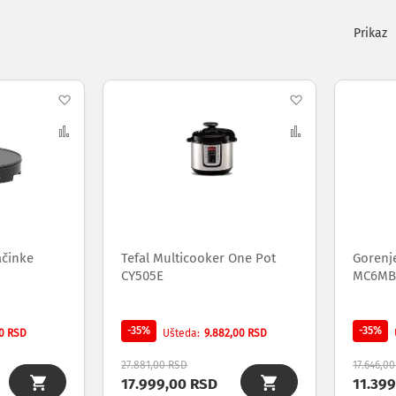
Pogleda
kao
Dodaj
Dodaj
na
Uporedi
na
Uporedi
listu
listu
želja
želja
ačinke
Tefal Multicooker One Pot
Gorenj
CY505E
MC6MB
-35%
-35%
0 RSD
9.882,00 RSD
Ušteda
27.881,00 RSD
17.646,0
17.999,00 RSD
11.39