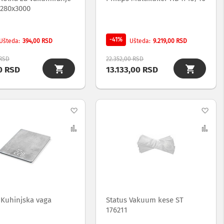
 280x3000
-41%
394,00 RSD
9.219,00 RSD
Ušteda
Ušteda
 RSD
22.352,00 RSD
0 RSD
13.133,00 RSD
Dodaj
Dod
na
Uporedi
na
Upo
listu
list
želja
želj
 Kuhinjska vaga
Status Vakuum kese ST
176211