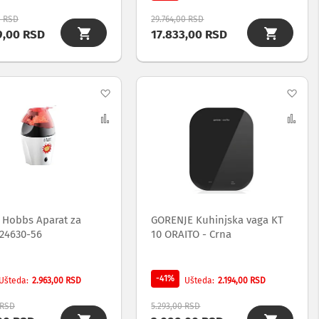
0 RSD
29.764,00 RSD
9,00 RSD
17.833,00 RSD
Dodaj
Dod
na
Uporedi
na
Upo
listu
list
želja
želj
l Hobbs Aparat za
GORENJE Kuhinjska vaga KT
 24630-56
10 ORAITO - Crna
-41%
2.963,00 RSD
2.194,00 RSD
Ušteda
Ušteda
 RSD
5.293,00 RSD