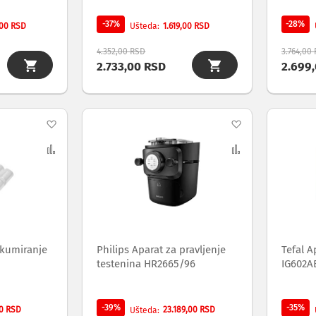
-37%
-28%
,00 RSD
1.619,00 RSD
Ušteda
4.352,00 RSD
3.764,00
2.733,00 RSD
2.699
Dodaj
Dodaj
na
Uporedi
na
Uporedi
listu
listu
želja
želja
akumiranje
Philips Aparat za pravljenje
Tefal A
testenina HR2665/96
IG602A
-39%
-35%
0 RSD
23.189,00 RSD
Ušteda