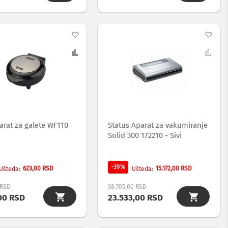
Dodaj
Dod
na
Uporedi
na
Upo
listu
list
želja
želj
arat za galete WF110
Status Aparat za vakumiranje
Solid 300 172210 - Sivi
-39%
623,00 RSD
15.172,00 RSD
Ušteda
Ušteda
 RSD
38.705,00 RSD
00 RSD
23.533,00 RSD