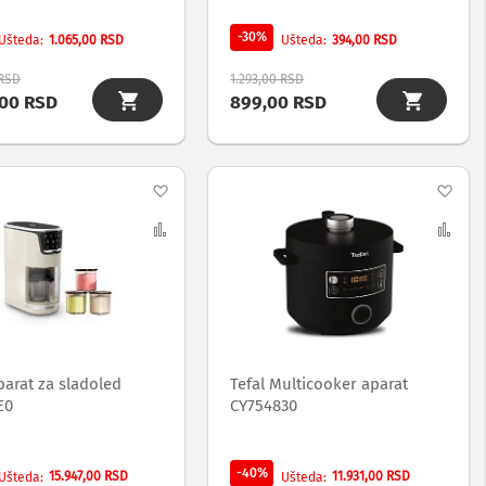
-30%
1.065,00 RSD
394,00 RSD
Ušteda
Ušteda
 RSD
1.293,00 RSD
,00 RSD
899,00 RSD
Dodaj
Dod
na
Uporedi
na
Upo
listu
list
želja
želj
parat za sladoled
Tefal Multicooker aparat
E0
CY754830
-40%
15.947,00 RSD
11.931,00 RSD
Ušteda
Ušteda