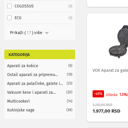
ekrana
COLOSSUS
item
1
Set
top
ECG
item
1
box
uređaji
Prikaži (
17
) više
Ramovi
za
televizore
Produžni
KATEGORIJA
kablovi
i
Aparati za kokice
items
6
naponske
VOX Aparat za gal
zaštite
Ostali aparati za pripremu
items
19
Slušalice,
hrane
Aparati za palačinke, galete i
items
23
zvučnici
mafine
i
Vakuum kese i aparati za
items
20
-40%
1.316
Ušteda
audio
vakuumiranje
Multicookeri
items
14
uređaji
3.293,00 RSD
Mini
Kuhinjske vage
items
38
1.977,00 RSD
linije
Gramofoni
Tranzistori