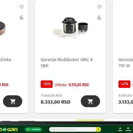
Dodaj
Dodaj
na
Uporedi
na
Uporedi
listu
listu
želja
želja
ačinke
Gorenje Multikuker GMC 6
Gorenj
SBK
701 W
-53%
-47%
0 RSD
9.313,00 RSD
Ušteda
17.646,00 RSD
5.881,00
8.333,00 RSD
3.133,