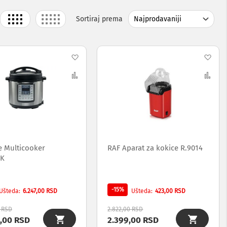
Grid
List
Sortiraj prema
j
Dodaj
Dod
na
Uporedi
na
Upo
listu
list
želja
želj
e Multicooker
RAF Aparat za kokice R.9014
K
-15%
6.247,00 RSD
423,00 RSD
Ušteda
Ušteda
0 RSD
2.822,00 RSD
9,00 RSD
2.399,00 RSD