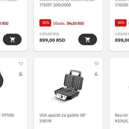
176201 200x3000
176200
-30%
-30%
0 RSD
394,00 RSD
Ušteda
1.293,00 RSD
1.293,00
899,00 RSD
899,0
Dodaj
Dodaj
na
Uporedi
na
Uporedi
listu
listu
želja
želja
u PP500
VOX aparat za galete WF
Beurer
2081M
KS34XL