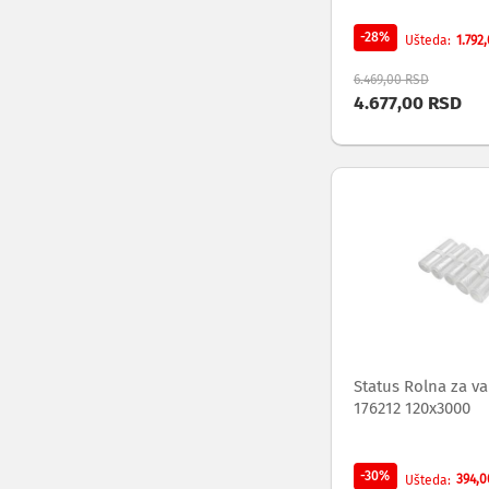
audio
i
-28%
1.792
Ušteda
video
svičeri
6.469,00 RSD
Audio
4.677,00 RSD
i
video
disk
snimači
Snimanje
i
reprodukcija
audio
i
video
zapisa
Konverteri
audio
Status Rolna za v
i
176212 120x3000
video
standarda
Audio
-30%
394,0
Ušteda
i