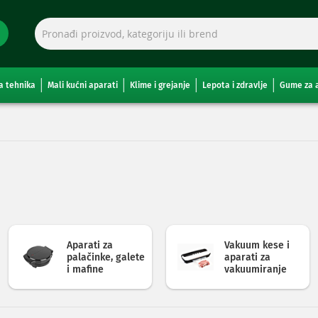
a tehnika
Mali kućni aparati
Klime i grejanje
Lepota i zdravlje
Gume za 
Aparati za
Vakuum kese i
palačinke, galete
aparati za
i mafine
vakuumiranje