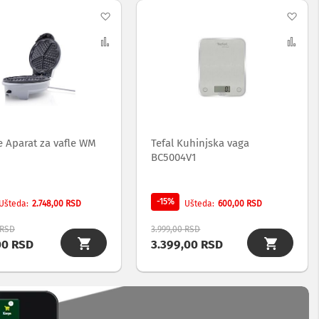
Dodaj
Dod
na
Uporedi
na
Upo
listu
list
želja
želj
e Aparat za vafle WM
Tefal Kuhinjska vaga
BC5004V1
-15%
2.748,00 RSD
600,00 RSD
Ušteda
Ušteda
 RSD
3.999,00 RSD
00 RSD
3.399,00 RSD