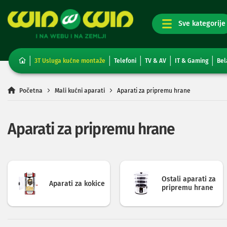
TV,
foto,
audio
i
3T Usluga kućne montaže
Telefoni
TV & AV
IT & Gaming
Bel
video
Televizori
Non-
Početna
Mali kućni aparati
Aparati za pripremu hrane
smart
TV
Smart
Aparati za pripremu hrane
TV
TV
i
video
oprema
Ostali aparati za
Projektori
Aparati za kokice
pripremu hrane
i
platna
Kablovi
i