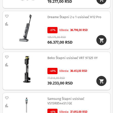
19.277,00 RSD
c
i
i
z
Dodaj na listu želja
Dreame Štapni 2 u 1 usisivač H12 Pro
v
u
Uporedi
č
-37%
Ušteda
38.798,00 RSD
n
i
105.175,00 RSD
s
66.377,00 RSD
i
s
t
Dodaj na listu želja
e
Beko Štapni usisivač VRT 97325 VY
m
Uporedi
i
-49%
Ušteda
38.413,00 RSD
S
77.646,00 RSD
o
39.233,00 RSD
u
n
d
b
Dodaj na listu želja
Samsung Štapni usisivač
a
VS15R8544S1/GE
r
Uporedi
o
-41%
Ušteda
37.692,00 RSD