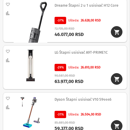
Dodaj na listu želja
d
Dreame Štapni 2 u 1 usisivač H12 Core
i
Uporedi
k
t
-37%
Ušteda
26.628,00 RSD
a
72.705,00 RSD
f
46.077,00 RSD
o
n
i
Dodaj na listu želja
LG Štapni usisivač A9T-PRIME1C
F
Uporedi
o
t
-29%
Ušteda
26.610,00 RSD
o
-
90.587,00 RSD
a
63.977,00 RSD
p
a
r
Dodaj na listu želja
Dyson Štapni usisivač V10 594446
a
Uporedi
t
i
-31%
Ušteda
26.504,00 RSD
,
k
85.881,00 RSD
a
59.377,00 RSD