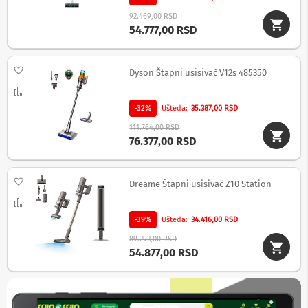
v
i
92.469,00 RSD
54.777,00 RSD
Z
v
u
Dodaj na listu želja
Dyson Štapni usisivač V12s 485350
č
n
Uporedi
i
c
-32%
Ušteda
35.387,00 RSD
i
111.764,00 RSD
z
76.377,00 RSD
a
k
o
m
Dodaj na listu želja
Dreame Štapni usisivač Z10 Station
p
Uporedi
j
u
-39%
Ušteda
34.416,00 RSD
t
e
89.293,00 RSD
r
54.877,00 RSD
Z
v
u