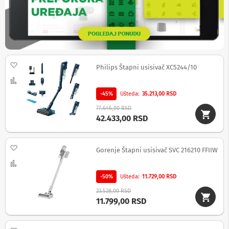
b
l
o
v
i
i
a
Dodaj na listu želja
Philips Štapni usisivač XC5244/10
d
a
Uporedi
p
t
-45%
Ušteda
35.213,00 RSD
e
77.646,00 RSD
r
42.433,00 RSD
i
z
a
T
Dodaj na listu želja
Gorenje Štapni usisivač SVC 216210 FFIIW
V
Uporedi
i
A
-50%
Ušteda
11.729,00 RSD
V
23.528,00 RSD
A
11.799,00 RSD
n
t
e