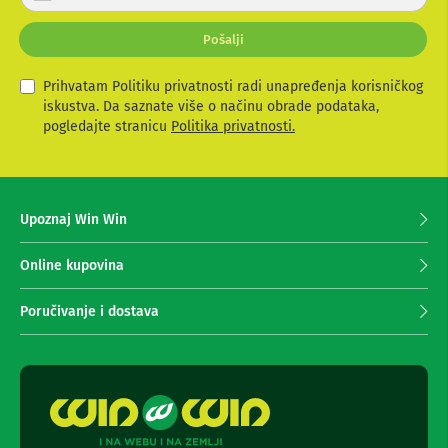
e
r
m
i
a
Pošalji
j
z
a
a
v
Prihvatam Politiku privatnosti radi unapređenja korisničkog
f
o
i
iskustva. Da saznate više o načinu obrade podataka,
t
t
pogledajte stranicu
Politika privatnosti.
o
e
-
s
a
e
p
z
a
Upoznaj Win Win
r
a
a
p
t
r
Online kupovina
e
i
i
m
k
Poručivanje i dostava
a
a
m
n
e
j
r
e
e
n
e
S
w