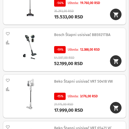
o
-56%
Ušteda
19.760,00 RSD
v
i
35.293,00 RSD
i
15.533,00 RSD
n
a
p
Dodaj na listu želja
o
Bosch Štapni usisivač BBS921TBA
n
Uporedi
s
k
-19%
Ušteda
12.388,00 RSD
e
64.587,00 RSD
z
52.199,00 RSD
a
š
t
i
Dodaj na listu želja
Beko Štapni usisivač VRT 50418 VW
t
e
Uporedi
-15%
Ušteda
3.176,00 RSD
S
l
21.175,00 RSD
u
17.999,00 RSD
š
a
l
Dodaj na listu želja
Beko Štapni usisivač VRT 65421 VC