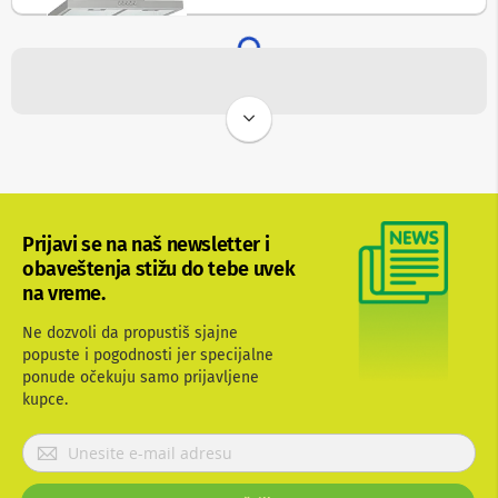
e
i
d
r
o
n
o
v
i
F
o
t
Prijavi se na naš newsletter i
o
obaveštenja stižu do tebe uvek
-
a
na vreme.
p
a
Ne dozvoli da propustiš sjajne
r
popuste i pogodnosti jer specijalne
a
ponude očekuju samo prijavljene
t
kupce.
i
P
O
p
r
r
i