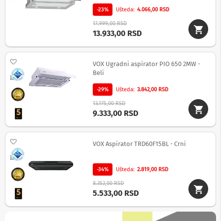
p
-23%
Ušteda
4.066,00 RSD
r
e
17.999,00 RSD
m
13.933,00 RSD
a
P
Dodaj na listu želja
VOX Ugradni aspirator PIO 650 2MW -
r
Beli
o
Uporedi
j
-29%
Ušteda
3.842,00 RSD
e
k
13.175,00 RSD
t
9.333,00 RSD
o
r
i
Dodaj na listu želja
i
VOX Aspirator TRD60F15BL - Crni
p
Uporedi
l
a
-34%
Ušteda
2.819,00 RSD
t
8.352,00 RSD
n
5.533,00 RSD
a
K
a