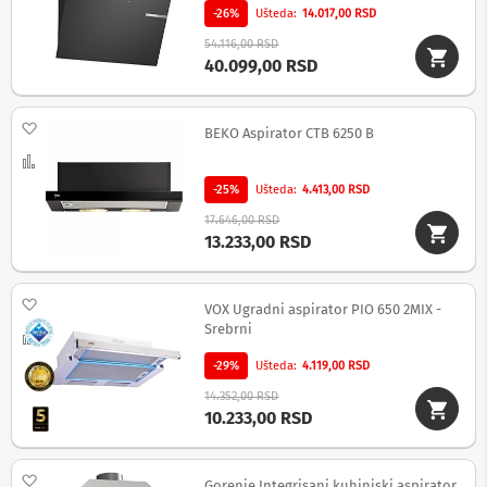
n
-26%
Ušteda
14.017,00 RSD
e
54.116,00 RSD
i
40.099,00 RSD
r
i
s
i
Dodaj na listu želja
BEKO Aspirator CTB 6250 B
v
Uporedi
e
r
-25%
Ušteda
4.413,00 RSD
i
z
17.646,00 RSD
a
13.233,00 RSD
T
V
Dodaj na listu želja
VOX Ugradni aspirator PIO 650 2MIX -
D
Srebrni
a
Uporedi
l
j
-29%
Ušteda
4.119,00 RSD
i
14.352,00 RSD
n
10.233,00 RSD
s
k
i
z
Dodaj na listu želja
Gorenje Integrisani kuhinjski aspirator