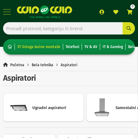
TV,
foto,
audio
i
3T Usluga kućne montaže
Telefoni
TV & AV
IT & Gaming
Bela 
video
T
Početna
Bela tehnika
Aspiratori
e
l
Aspiratori
e
v
i
z
o
r
Ugradni aspiratori
Samostalni 
i
N
o
n