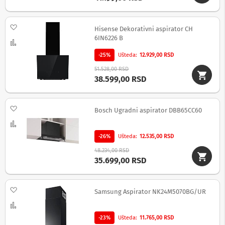
S
l
Dodaj na listu želja
u
Hisense Dekorativni aspirator CH
š
6IN6226 B
Uporedi
a
l
-25%
Ušteda
12.929,00 RSD
i
c
51.528,00 RSD
e
38.599,00 RSD
B
e
Dodaj na listu želja
Bosch Ugradni aspirator DBB65CC60
ž
i
Uporedi
č
-26%
Ušteda
12.535,00 RSD
n
e
48.234,00 RSD
s
35.699,00 RSD
l
u
š
Dodaj na listu želja
a
Samsung Aspirator NK24M5070BG/UR
l
Uporedi
i
c
-23%
Ušteda
11.765,00 RSD
e