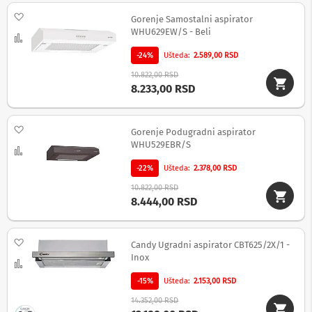
Dodaj na listu želja
M
Gorenje Samostalni aspirator
i
WHU629EW/S - Beli
Uporedi
n
i
-24%
Ušteda
2.589,00 RSD
l
10.822,00 RSD
i
8.233,00 RSD
n
i
j
e
Dodaj na listu želja
Gorenje Podugradni aspirator
WHU529EBR/S
Uporedi
G
r
-22%
Ušteda
2.378,00 RSD
a
m
10.822,00 RSD
o
8.444,00 RSD
f
o
n
Dodaj na listu želja
i
Candy Ugradni aspirator CBT625/2X/1 -
Inox
Uporedi
T
r
-15%
Ušteda
2.153,00 RSD
a
14.352,00 RSD
n