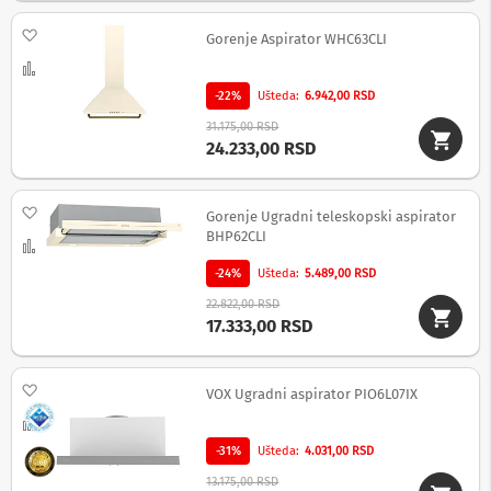
i
z
Dodaj na listu želja
Gorenje Aspirator WHC63CLI
a
t
Uporedi
e
l
-22%
Ušteda
6.942,00 RSD
e
31.175,00 RSD
v
24.233,00 RSD
i
z
o
r
Dodaj na listu želja
Gorenje Ugradni teleskopski aspirator
e
BHP62CLI
Uporedi
P
-24%
Ušteda
5.489,00 RSD
r
o
22.822,00 RSD
d
17.333,00 RSD
u
ž
n
Dodaj na listu želja
VOX Ugradni aspirator PIO6L07IX
i
k
Uporedi
a
-31%
Ušteda
4.031,00 RSD
b
l
13.175,00 RSD