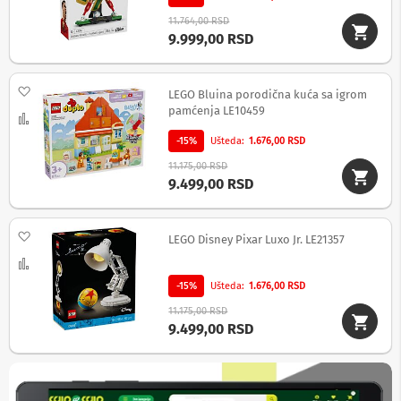
v
i
11.764,00 RSD
9.999,00 RSD
Z
v
u
Dodaj na listu želja
LEGO Bluina porodična kuća sa igrom
č
n
pamćenja LE10459
Uporedi
i
c
-15%
Ušteda
1.676,00 RSD
i
11.175,00 RSD
z
9.499,00 RSD
a
k
o
m
Dodaj na listu želja
LEGO Disney Pixar Luxo Jr. LE21357
p
Uporedi
j
u
-15%
Ušteda
1.676,00 RSD
t
e
11.175,00 RSD
r
9.499,00 RSD
Z
v
u