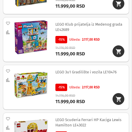
14.116,00 RSD
i
11.999,00 RSD
z
a
t
e
Dodaj na listu želja
LEGO Klub prijatelja iz Medenog grada
l
LE42689
e
Uporedi
v
-15%
Ušteda
2.117,00 RSD
i
z
14.116,00 RSD
o
11.999,00 RSD
r
e
Dodaj na listu želja
P
LEGO 3u1 Gradilište i vozila LE10476
r
Uporedi
o
d
-15%
Ušteda
2.117,00 RSD
u
14.116,00 RSD
ž
11.999,00 RSD
n
i
k
a
Dodaj na listu želja
LEGO Scuderia Ferrari HP Kaciga Lewis
b
Hamilton LE43022
l
Uporedi