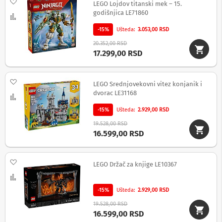
Dodaj na listu želja
LEGO Lojdov titanski mek – 15.
n
godišnjica LE71860
e
Uporedi
i
-15%
Ušteda
3.053,00 RSD
r
i
20.352,00 RSD
s
17.299,00 RSD
i
v
e
Dodaj na listu želja
r
LEGO Srednjovekovni vitez konjanik i
i
dvorac LE31168
Uporedi
z
a
-15%
Ušteda
2.929,00 RSD
T
V
19.528,00 RSD
16.599,00 RSD
D
a
l
Dodaj na listu želja
LEGO Držač za knjige LE10367
j
i
Uporedi
n
-15%
Ušteda
2.929,00 RSD
s
k
19.528,00 RSD
i
16.599,00 RSD
z