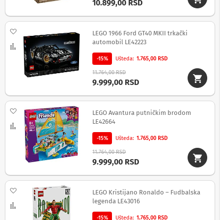
10.899,00 RSD
c
i
i
z
Dodaj na listu želja
LEGO 1966 Ford GT40 MKII trkački
v
automobil LE42223
u
Uporedi
č
-15%
Ušteda
1.765,00 RSD
n
i
11.764,00 RSD
s
9.999,00 RSD
i
s
t
Dodaj na listu želja
e
LEGO Avantura putničkim brodom
m
LE42664
Uporedi
i
-15%
Ušteda
1.765,00 RSD
S
11.764,00 RSD
o
9.999,00 RSD
u
n
d
b
Dodaj na listu želja
LEGO Kristijano Ronaldo – Fudbalska
a
legenda LE43016
r
Uporedi
o
-15%
Ušteda
1.765,00 RSD