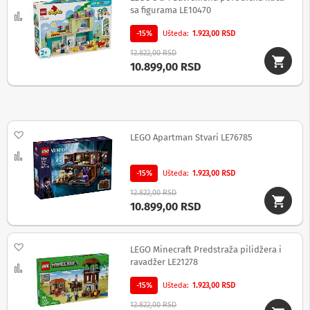
i
sa figurama LE10470
c
Uporedi
e
-15%
Ušteda
1.923,00 RSD
,
z
12.822,00 RSD
v
10.899,00 RSD
u
č
n
i
c
Dodaj na listu želja
LEGO Apartman Stvari LE76785
i
i
Uporedi
a
-15%
Ušteda
1.923,00 RSD
u
d
12.822,00 RSD
i
10.899,00 RSD
o
u
r
Dodaj na listu želja
LEGO Minecraft Predstraža pilidžera i
e
ravadžer LE21278
đ
Uporedi
a
-15%
Ušteda
1.923,00 RSD
j
i
12.822,00 RSD