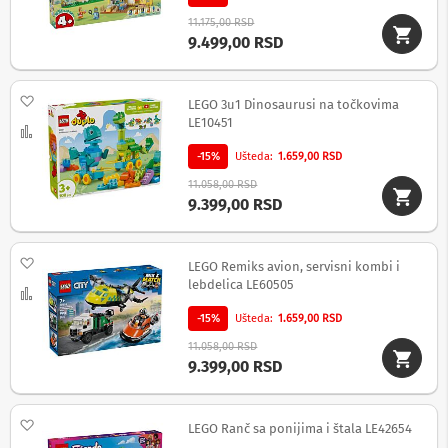
S
11.175,00 RSD
l
9.499,00 RSD
u
š
a
Dodaj na listu želja
l
LEGO 3u1 Dinosaurusi na točkovima
i
LE10451
Uporedi
c
e
-15%
Ušteda
1.659,00 RSD
11.058,00 RSD
B
9.399,00 RSD
e
ž
i
č
Dodaj na listu želja
LEGO Remiks avion, servisni kombi i
n
lebdelica LE60505
Uporedi
e
s
-15%
Ušteda
1.659,00 RSD
l
u
11.058,00 RSD
š
9.399,00 RSD
a
l
i
Dodaj na listu želja
LEGO Ranč sa ponijima i štala LE42654
c
e