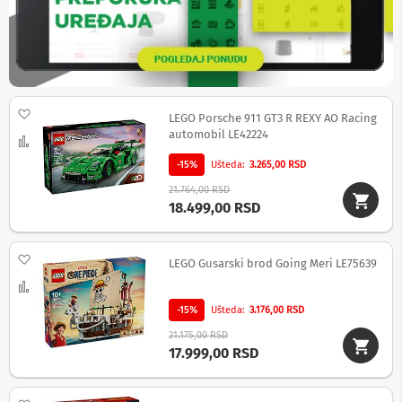
b
l
o
v
i
i
a
Dodaj na listu želja
LEGO Porsche 911 GT3 R REXY AO Racing
d
automobil LE42224
a
Uporedi
p
t
-15%
Ušteda
3.265,00 RSD
e
21.764,00 RSD
r
18.499,00 RSD
i
z
a
T
Dodaj na listu želja
LEGO Gusarski brod Going Meri LE75639
V
Uporedi
i
A
-15%
Ušteda
3.176,00 RSD
V
21.175,00 RSD
A
17.999,00 RSD
n
t
e