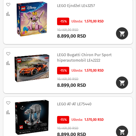
Dodaj na listu želja
d
LEGO Ejndžel LE43257
i
Uporedi
k
t
-15%
Ušteda
1.570,00 RSD
a
10.469,00 RSD
f
8.899,00 RSD
o
n
i
Dodaj na listu želja
LEGO Bugatti Chiron Pur Sport
F
hiperautomobil LE42222
Uporedi
o
t
-15%
Ušteda
1.570,00 RSD
o
-
10.469,00 RSD
a
8.899,00 RSD
p
a
r
Dodaj na listu želja
LEGO AT-AT LE75440
a
Uporedi
t
i
-15%
Ušteda
1.570,00 RSD
,
k
10.469,00 RSD
a
8.899,00 RSD