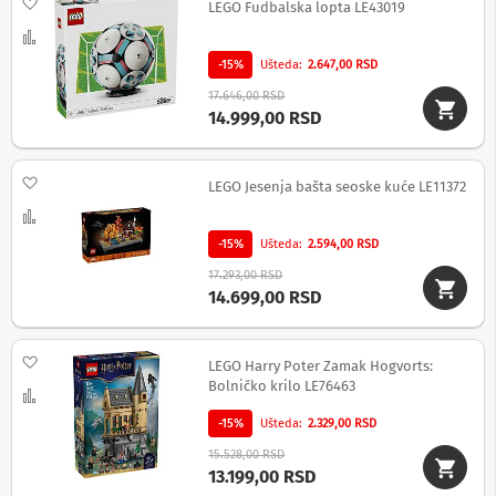
Dodaj na listu želja
v
LEGO Fudbalska lopta LE43019
i
Uporedi
z
o
-15%
Ušteda
2.647,00 RSD
r
17.646,00 RSD
e
14.999,00 RSD
O
p
r
Dodaj na listu želja
LEGO Jesenja bašta seoske kuće LE11372
e
Uporedi
m
a
-15%
Ušteda
2.594,00 RSD
z
a
17.293,00 RSD
č
14.699,00 RSD
i
š
ć
Dodaj na listu želja
LEGO Harry Poter Zamak Hogvorts:
e
n
Bolničko krilo LE76463
Uporedi
j
e
-15%
Ušteda
2.329,00 RSD
e
15.528,00 RSD
k
13.199,00 RSD
r