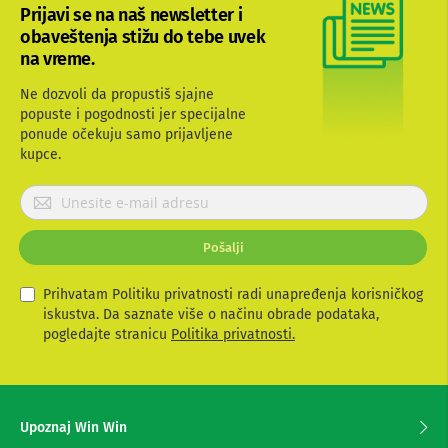
e
Prijavi se na naš newsletter i
i
obaveštenja stižu do tebe uvek
d
r
na vreme.
o
n
Ne dozvoli da propustiš sjajne
o
popuste i pogodnosti jer specijalne
v
ponude očekuju samo prijavljene
i
kupce.
F
o
P
t
r
o
i
-
Pošalji
j
a
a
p
v
Prihvatam Politiku privatnosti radi unapređenja korisničkog
a
r
i
iskustva. Da saznate više o načinu obrade podataka,
a
t
pogledajte stranicu
Politika privatnosti.
t
e
i
s
e
O
z
p
Upoznaj Win Win
a
r