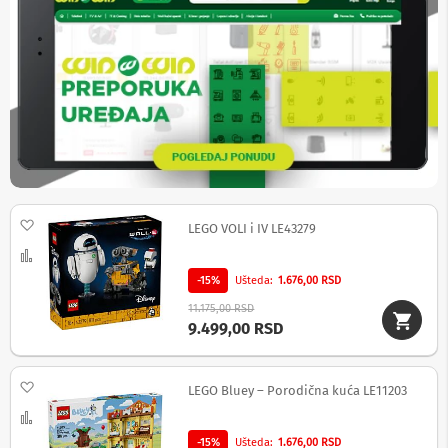
č
n
i
s
i
s
t
e
m
i
B
e
Dodaj na listu želja
ž
LEGO VOLI i IV LE43279
i
Uporedi
č
n
-15%
Ušteda
1.676,00 RSD
i
11.175,00 RSD
z
9.499,00 RSD
v
u
č
n
Dodaj na listu želja
LEGO Bluey – Porodična kuća LE11203
i
c
Uporedi
i
-15%
Ušteda
1.676,00 RSD