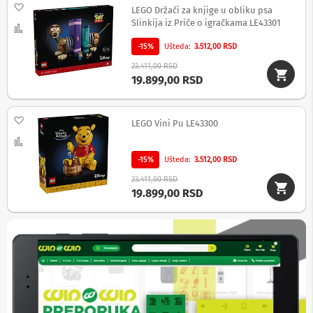
Dodaj na listu želja
p
LEGO Držači za knjige u obliku psa
r
Slinkija iz Priče o igračkama LE43301
Uporedi
e
m
-15%
Ušteda
3.512,00 RSD
a
23.411,00 RSD
19.899,00 RSD
P
r
o
j
Dodaj na listu želja
LEGO Vini Pu LE43300
e
Uporedi
k
t
-15%
Ušteda
3.512,00 RSD
o
r
23.411,00 RSD
i
19.899,00 RSD
i
p
l
a
t
n
a
K
a