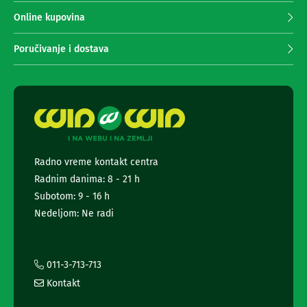
e
p
m
r
Online kupovina
a
i
z
m
a
Poručivanje i dostava
a
f
o
n
t
j
o
e
-
n
a
e
p
w
a
r
s
Radno vreme kontakt centra
a
l
t
Radnim danima: 8 - 21 h
e
e
t
Subotom: 9 - 16 h
i
t
k
Nedeljom: Ne radi
e
a
m
r
e
a
r
i
011-3-713-713
e
i
Kontakt
n
S
f