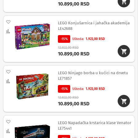
10.899,00 RSD
M
i
n
Dodaj na listu želja
LEGO Konjušarnica i jahačka akademija
i
l
LE42688
Uporedi
i
n
-15%
Ušteda
1.923,00 RSD
i
12.822,00 RSD
j
10.899,00 RSD
e
G
Dodaj na listu želja
r
LEGO Ninjago borba u kućici na drvetu
a
LE71857
Uporedi
m
o
-15%
Ušteda
1.923,00 RSD
f
o
12.822,00 RSD
n
10.899,00 RSD
i
T
Dodaj na listu želja
LEGO Napadačka krstarica klase Venator
r
LE75441
a
Uporedi
n