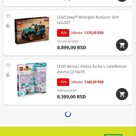
m
e
r
Dodaj na listu želja
LEGO Jeep® Wrangler Rubicon SUV
e
LE42227
Uporedi
i
d
-15%
Ušteda
1.570,00 RSD
r
o
10.469,00 RSD
n
8.899,00 RSD
o
v
i
Dodaj na listu želja
LEGO Anina i Elsina žurka u zaleđenom
dvorcu LE10455
Uporedi
A
k
-15%
Ušteda
1.482,00 RSD
c
i
9.881,00 RSD
o
8.399,00 RSD
n
e
k
a
m
e
r