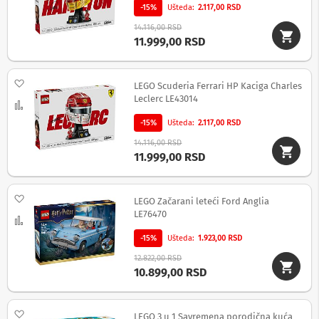
o
-15%
Ušteda
2.117,00 RSD
v
i
14.116,00 RSD
i
11.999,00 RSD
n
a
p
Dodaj na listu želja
o
LEGO Scuderia Ferrari HP Kaciga Charles
n
Leclerc LE43014
Uporedi
s
k
-15%
Ušteda
2.117,00 RSD
e
14.116,00 RSD
z
11.999,00 RSD
a
š
t
i
Dodaj na listu želja
LEGO Začarani leteći Ford Anglia
t
LE76470
e
Uporedi
-15%
Ušteda
1.923,00 RSD
S
l
12.822,00 RSD
u
10.899,00 RSD
š
a
l
Dodaj na listu želja
LEGO 3 u 1 Savremena porodična kuća