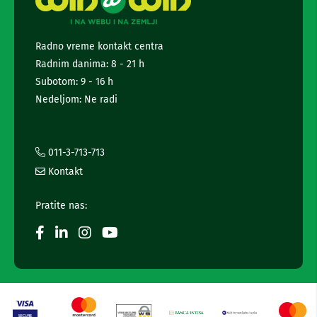
č
e
n
w
i
s
s
Radno vreme kontakt centra
i
l
s
Radnim danima: 8 - 21 h
e
t
t
Subotom: 9 - 16 h
e
t
m
Nedeljom: Ne radi
e
i
r
B
a
e
i
011-3-713-713
ž
i
Kontakt
i
n
č
f
n
Pratite nas:
i
o
z
r
v
m
u
a
č
c
n
i
i
c
j
i
a