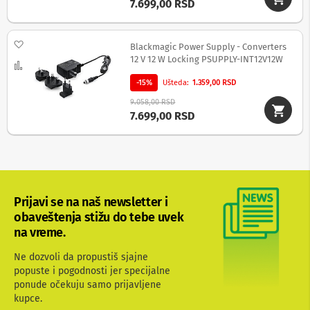
7.699,00 RSD
c
i
i
z
Dodaj na listu želja
Blackmagic Power Supply - Converters
v
12 V 12 W Locking PSUPPLY-INT12V12W
u
Uporedi
č
-15%
Ušteda
1.359,00 RSD
n
i
9.058,00 RSD
s
7.699,00 RSD
i
s
t
e
m
i
Prijavi se na naš newsletter i
S
obaveštenja stižu do tebe uvek
o
u
na vreme.
n
d
Ne dozvoli da propustiš sjajne
b
popuste i pogodnosti jer specijalne
a
ponude očekuju samo prijavljene
r
kupce.
o