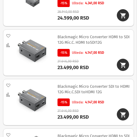
o
-15%
Ušteda
4.341,00 RSD
v
i
28.940,00 RSD
i
24.599,00 RSD
n
a
p
Dodaj na listu želja
o
Blackmagic Micro Converter HDMI to SDI
n
12G Mic.C. HDMI toSDI12G
Uporedi
s
k
-15%
Ušteda
4.147,00 RSD
e
27.646,00 RSD
z
23.499,00 RSD
a
š
t
i
Dodaj na listu želja
Blackmagic Micro Converter SDI to HDMI
t
12G Mic.C.SDI toHDMI 12G
e
Uporedi
-15%
Ušteda
4.147,00 RSD
S
l
27.646,00 RSD
u
23.499,00 RSD
š
a
l
Dodaj na listu želja
Blackmagic Micro Converter HDMI to SDI