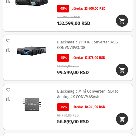
-
Uporedi
s
-15%
Ušteda
23.400,00 RSD
m
a
155.999,00 RSD
r
132.599,00 RSD
t
T
V
Dodaj na listu želja
Blackmagic 2110 IP Converter 3x3G
S
CONVNVIPA3/3G
Uporedi
m
a
-15%
Ušteda
17.576,00 RSD
r
117.175,00 RSD
t
99.599,00 RSD
T
V
Dodaj na listu želja
T
Blackmagic Mini Converter - SDI to
V
Analog 4K CONVMASA4K
Uporedi
i
v
-15%
Ušteda
10.041,00 RSD
i
66.940,00 RSD
d
56.899,00 RSD
e
o
o