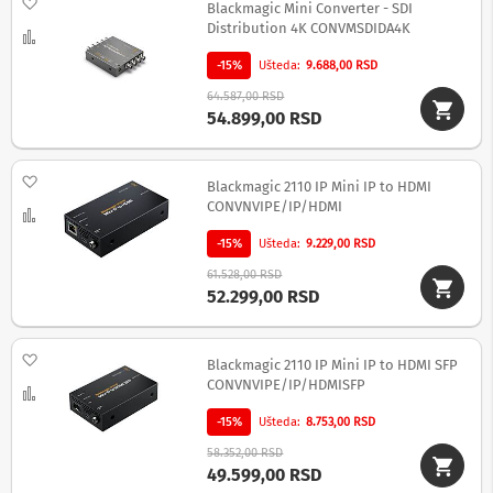
Dodaj na listu želja
Blackmagic Mini Converter - SDI
n
Distribution 4K CONVMSDIDA4K
e
Uporedi
i
-15%
Ušteda
9.688,00 RSD
r
i
64.587,00 RSD
s
54.899,00 RSD
i
v
e
Dodaj na listu želja
r
Blackmagic 2110 IP Mini IP to HDMI
i
CONVNVIPE/IP/HDMI
Uporedi
z
a
-15%
Ušteda
9.229,00 RSD
T
V
61.528,00 RSD
52.299,00 RSD
D
a
l
Dodaj na listu želja
Blackmagic 2110 IP Mini IP to HDMI SFP
j
CONVNVIPE/IP/HDMISFP
i
Uporedi
n
-15%
Ušteda
8.753,00 RSD
s
k
58.352,00 RSD
i
49.599,00 RSD
z