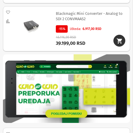
a
T
Dodaj na listu želja
V
Blackmagic Mini Converter - Analog to
i
SDI 2 CONVMAAS2
Uporedi
A
V
-15%
Ušteda
6.917,00 RSD
46.116,00 RSD
N
39.199,00 RSD
o
s
a
č
i
i
p
o
l
i
c
e
z
a
t
e
l
e