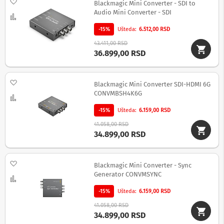
Dodaj na listu želja
v
Blackmagic Mini Converter - SDI to
i
Audio Mini Converter - SDI
Uporedi
z
o
-15%
Ušteda
6.512,00 RSD
r
43.411,00 RSD
e
36.899,00 RSD
O
p
r
Dodaj na listu želja
Blackmagic Mini Converter SDI-HDMI 6G
e
CONVMBSH4K6G
Uporedi
m
a
-15%
Ušteda
6.159,00 RSD
z
a
41.058,00 RSD
č
34.899,00 RSD
i
š
ć
Dodaj na listu želja
Blackmagic Mini Converter - Sync
e
n
Generator CONVMSYNC
Uporedi
j
e
-15%
Ušteda
6.159,00 RSD
e
41.058,00 RSD
k
34.899,00 RSD
r