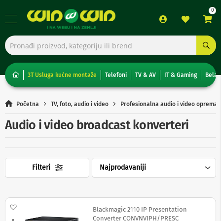
TV,
foto,
audio
i
3T Usluga kućne montaže
Telefoni
TV & AV
IT & Gaming
Bela 
video
T
Početna
TV, foto, audio i video
Profesionalna audio i video oprema
e
l
Audio i video broadcast konverteri
e
v
i
z
o
Filteri
r
i
N
o
Dodaj na listu želja
Blackmagic 2110 IP Presentation
n
Converter CONVNVIPH/PRESC