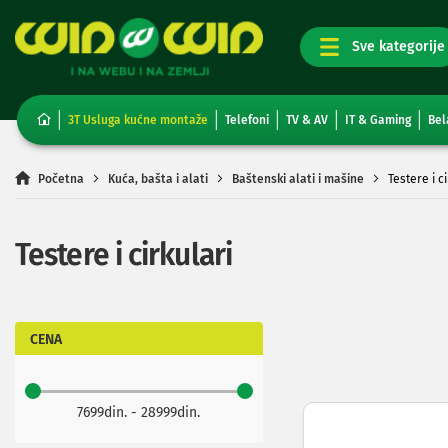
TV,
foto,
audio
i
3T Usluga kućne montaže
Telefoni
TV & AV
IT & Gaming
Bel
video
Televizori
Non-
Početna
Kuća, bašta i alati
Baštenski alati i mašine
Testere i c
smart
TV
Smart
Testere i cirkulari
TV
TV
i
video
oprema
CENA
Projektori
i
platna
7699din. - 28999din.
Kablovi
i