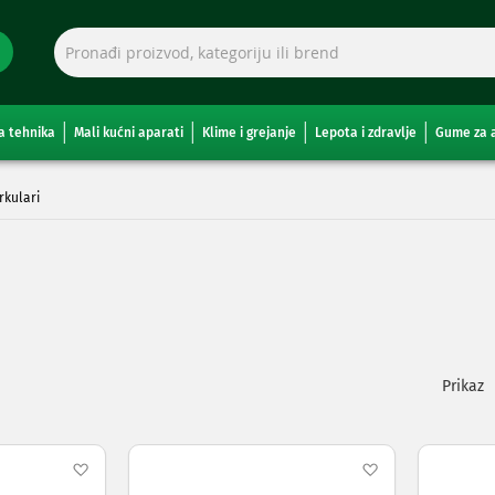
a tehnika
Mali kućni aparati
Klime i grejanje
Lepota i zdravlje
Gume za 
irkulari
Pogleda
kao
Dodaj
Dodaj