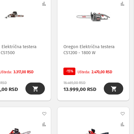
na
Uporedi
na
Upo
listu
list
želja
želj
Električna testera
Oregon Električna testera
 CS1500
CS1200 - 1800 W
-15%
3.317,00 RSD
2.470,00 RSD
Ušteda
Ušteda
0 RSD
16.469,00 RSD
9,00 RSD
13.999,00 RSD
Dodaj
Dod
na
Uporedi
na
Upo