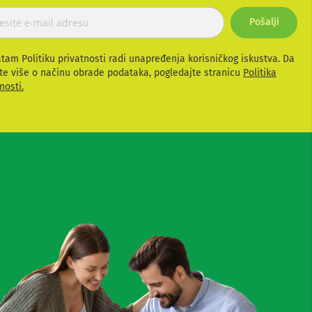
Pošalji
atam Politiku privatnosti radi unapređenja korisničkog iskustva. Da
te više o načinu obrade podataka, pogledajte stranicu
Politika
nosti.