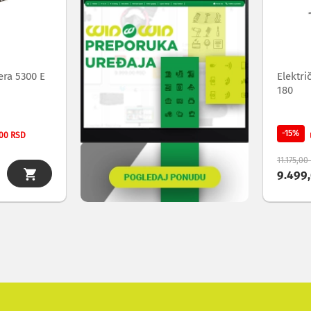
listu
želja
ra 5300 E
Elektri
180
-15%
,00 RSD
11.175,00
9.499