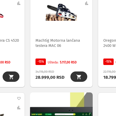
na
Uporedi
na
Uporedi
listu
listu
želja
želja
ra CS 4520
Machtig Motorna lančana
Oregon 
testera MAC 06
2400 W
-15%
-15%
,00 RSD
5.117,00 RSD
Ušteda
34.116,00 RSD
22.116,0
28.999,00 RSD
18.79
Dodaj
na
Uporedi