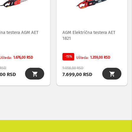
listu
list
želja
želj
čna testera AGM AET
AGM Električna testera AET
1821
-15%
1.676,00 RSD
1.359,00 RSD
Ušteda
Ušteda
 RSD
9.058,00 RSD
,00 RSD
7.699,00 RSD