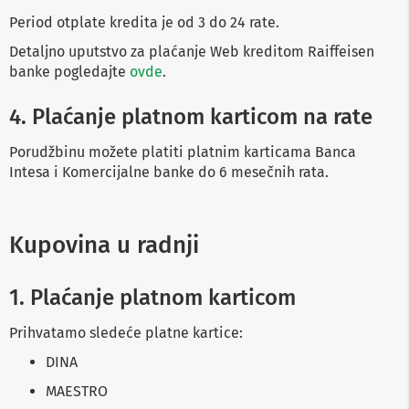
p
Period otplate kredita je od 3 do 24 rate.
r
e
Detaljno uputstvo za plaćanje Web kreditom Raiffeisen
m
banke pogledajte
ovde
.
a
P
4. Plaćanje platnom karticom na rate
r
o
Porudžbinu možete platiti platnim karticama Banca
j
Intesa i Komercijalne banke do 6 mesečnih rata.
e
k
t
o
r
Kupovina u radnji
i
i
p
1. Plaćanje platnom karticom
l
a
t
Prihvatamo sledeće platne kartice:
n
a
DINA
MAESTRO
K
a