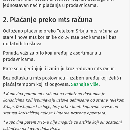
n
jednostavan način plaćanja u prodavnicama.
e
i
2. Plaćanje preko mts računa
r
i
s
Odloženo plaćenje preko Telekom Srbija mts računa za
i
stare i nove mts korisnike do 24 rate bez kamate i bez
v
e
dodatnih troškova.
r
Ponuda važi za bilo koji uređaj iz asortimana u
i
z
prodavnicama.
a
T
Rate se objedinjuju i izmiruju kroz redovan mts račun.
V
Bez odlaska u mts poslovnicu – izaberi uređaj koji želiš i
D
plaćaj tempom koji ti odgovara.
Saznajte više
.
a
l
* Kupovina putem mts računa na odloženo dostupna je
j
korisnicima koji ispunjavaju uslove definisane od strane Telekom
i
Srbija. Dostupnost usluge, broj rata i limiti kupovine zavise od
n
s
statusa korisničkog naloga i interne procene operatera.
k
* Kupovina putem MTS-a nije moguća za artikle koji su dostupni
i
z
isključivo na lageru dobavljača.