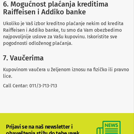
v
6. Mogućnost plaćanja kreditima
i
Raiffeisen i Addiko banke
z
o
r
Ukoliko je Vaš izbor kreditno plaćanje nekim od kredita
e
Raiffeisen i Addiko banke, tu smo da Vam obezbedimo
najpovoljnije uslove za Vašu kupovinu. Iskoristite sve
O
pogodnosti odloženog plaćanja.
p
r
e
7. Vaučerima
m
a
z
Kupovinom vaučera u željenom iznosu na fizičko ili pravno
a
lice.
č
i
Call Centar: 011/3-713-713
š
ć
e
n
j
e
e
k
Prijavi se na naš newsletter i
r
obaveštenja stižu do tebe uvek