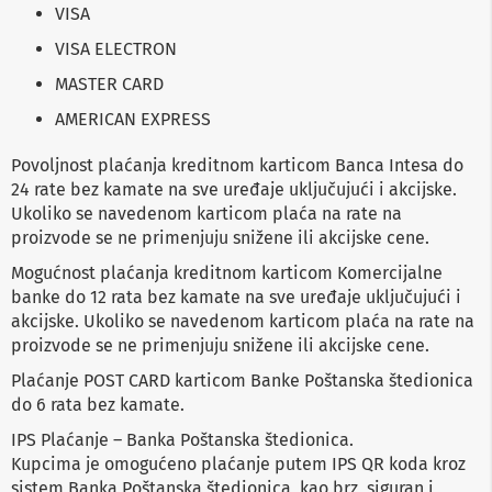
VISA
b
l
VISA ELECTRON
o
v
MASTER CARD
i
i
AMERICAN EXPRESS
a
d
Povoljnost plaćanja kreditnom karticom Banca Intesa do
a
p
24 rate bez kamate na sve uređaje uključujući i akcijske.
t
Ukoliko se navedenom karticom plaća na rate na
e
proizvode se ne primenjuju snižene ili akcijske cene.
r
i
Mogućnost plaćanja kreditnom karticom Komercijalne
z
banke do 12 rata bez kamate na sve uređaje uključujući i
a
T
akcijske. Ukoliko se navedenom karticom plaća na rate na
V
proizvode se ne primenjuju snižene ili akcijske cene.
i
A
Plaćanje POST CARD karticom Banke Poštanska štedionica
V
do 6 rata bez kamate.
A
IPS Plaćanje – Banka Poštanska štedionica.
n
Kupcima je omogućeno plaćanje putem IPS QR koda kroz
t
e
sistem Banka Poštanska štedionica, kao brz, siguran i