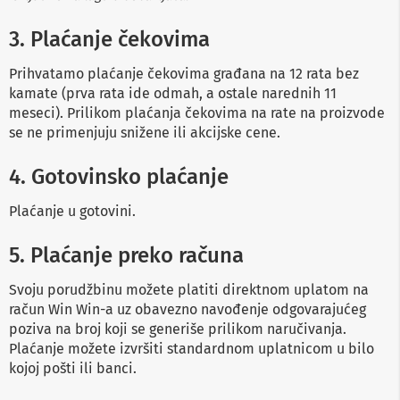
a
T
3. Plaćanje čekovima
V
i
A
Prihvatamo plaćanje čekovima građana na 12 rata bez
V
kamate (prva rata ide odmah, a ostale narednih 11
meseci). Prilikom plaćanja čekovima na rate na proizvode
N
se ne primenjuju snižene ili akcijske cene.
o
s
a
4. Gotovinsko plaćanje
č
i
i
Plaćanje u gotovini.
p
o
5. Plaćanje preko računa
l
i
c
Svoju porudžbinu možete platiti direktnom uplatom na
e
račun Win Win-a uz obavezno navođenje odgovarajućeg
z
poziva na broj koji se generiše prilikom naručivanja.
a
t
Plaćanje možete izvršiti standardnom uplatnicom u bilo
e
kojoj pošti ili banci.
l
e