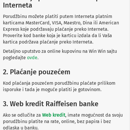
-
Interneta
s
m
a
Porudžbinu možete platiti putem Interneta platnim
r
karticama MasterCard, VISA, Maestro, Dina ili American
t
Express koje podržavaju plaćanje preko Interneta.
T
V
Proverite kod banke koja je karticu izdala da li Vaša
kartica podržava plaćanje preko Interneta.
S
m
Detaljno uputstvo za online kupovinu na Win Win sajtu
a
pogledajte
ovde
.
r
t
T
2. Plaćanje pouzećem
V
Kod plaćanja pouzećem porudžbinu plaćate prilikom
T
isporuke i tada je moguće platiti je gotovinom.
V
i
v
3. Web kredit Raiffeisen banke
i
d
Ako se odlučite za
Web kredit
, imate mogućnost da svoju
e
porudžbinu platite na rate, online, bez papira i bez
o
odlaska u banku.
o