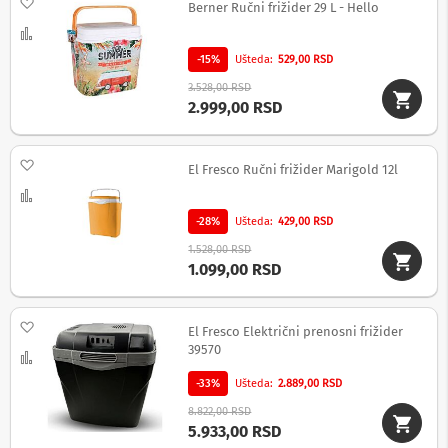
Dodaj na listu želja
Berner Ručni frižider 29 L - Hello
n
e
Uporedi
i
-15%
Ušteda
529,00 RSD
r
i
3.528,00 RSD
s
2.999,00 RSD
i
v
e
Dodaj na listu želja
r
El Fresco Ručni frižider Marigold 12l
i
Uporedi
z
a
-28%
Ušteda
429,00 RSD
T
V
1.528,00 RSD
1.099,00 RSD
D
a
l
Dodaj na listu želja
El Fresco Električni prenosni frižider
j
39570
i
Uporedi
n
-33%
Ušteda
2.889,00 RSD
s
k
8.822,00 RSD
i
5.933,00 RSD
z