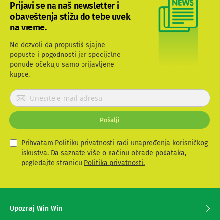
i
Prijavi se na naš newsletter i
c
obaveštenja stižu do tebe uvek
e
na vreme.
,
z
Ne dozvoli da propustiš sjajne
v
u
popuste i pogodnosti jer specijalne
č
ponude očekuju samo prijavljene
n
kupce.
i
c
P
i
r
i
i
a
Pošalji
j
u
a
d
v
i
Prihvatam Politiku privatnosti radi unapređenja korisničkog
o
i
iskustva. Da saznate više o načinu obrade podataka,
u
t
pogledajte stranicu
Politika privatnosti.
r
e
e
s
đ
e
a
z
j
Upoznaj Win Win
a
i