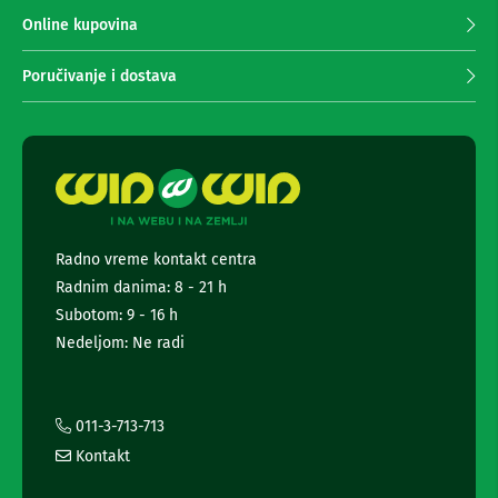
p
r
Online kupovina
M
i
i
n
m
Poručivanje i dostava
i
a
l
n
i
j
n
e
i
j
n
e
e
w
G
s
r
Radno vreme kontakt centra
l
a
Radnim danima: 8 - 21 h
e
m
t
o
Subotom: 9 - 16 h
f
t
Nedeljom: Ne radi
o
e
n
r
i
a
i
011-3-713-713
T
i
r
Kontakt
a
n
n
f