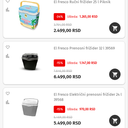
Dodaj na listu želja
v
El Fresco Ručni frižider 25 l Piknik
i
Uporedi
z
o
-34%
Ušteda
1.265,00 RSD
r
3.764,00 RSD
e
2.499,00 RSD
O
p
r
Dodaj na listu želja
El Fresco Prenosni frižider 32 l 39569
e
Uporedi
m
a
-15%
Ušteda
1.147,00 RSD
z
a
7.646,00 RSD
č
6.499,00 RSD
i
š
ć
Dodaj na listu želja
El Fresco Električni prenosni frižider 24 l
e
n
39568
Uporedi
j
e
-15%
Ušteda
970,00 RSD
e
6.469,00 RSD
k
5.499,00 RSD
r