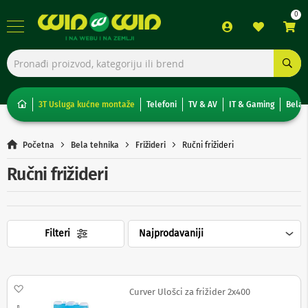
TV,
foto,
audio
i
3T Usluga kućne montaže
Telefoni
TV & AV
IT & Gaming
Bela 
video
T
Početna
Bela tehnika
Frižideri
Ručni frižideri
e
l
Ručni frižideri
e
v
i
z
o
Filteri
r
i
N
o
Dodaj na listu želja
Curver Ulošci za frižider 2x400
n