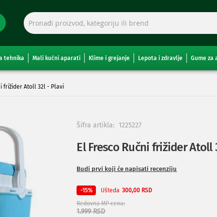
a tehnika
Mali kućni aparati
Klime i grejanje
Lepota i zdravlje
Gume za 
 frižider Atoll 32l - Plavi
Šifra artikla:
1225227
El Fresco Ručni frižider Atoll 
Budi prvi koji će napisati recenziju
Ušteda
-15%
300,00 RSD
Redovna MP cena
1.999 RSD