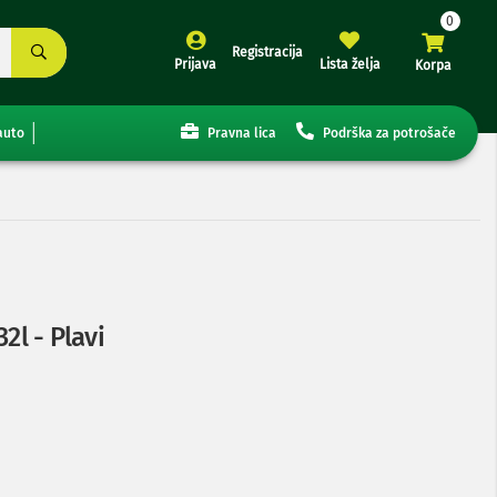
Registracija
Prijava
Lista želja
Korpa
auto
Pravna lica
Podrška za potrošače
32l - Plavi