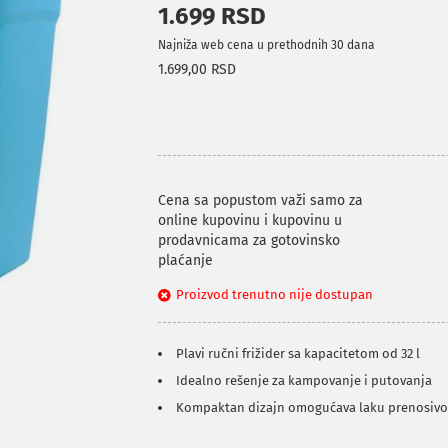
1.699 RSD
Najniža web cena u prethodnih 30 dana
1.699,00 RSD
Cena sa popustom važi samo za
online kupovinu i kupovinu u
prodavnicama za gotovinsko
plaćanje
Proizvod trenutno nije dostupan
Plavi ručni frižider sa kapacitetom od 32 l
Idealno rešenje za kampovanje i putovanja
Kompaktan dizajn omogućava laku prenosivo