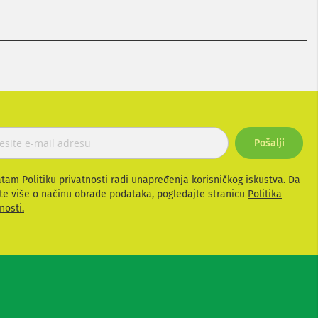
Pošalji
atam Politiku privatnosti radi unapređenja korisničkog iskustva. Da
te više o načinu obrade podataka, pogledajte stranicu
Politika
nosti.