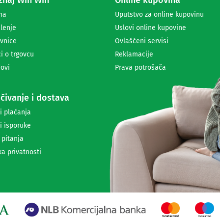
naj Win Win
Online kupovina
r
ma
Uputstvo za online kupovinu
i
lenje
Uslovi online kupovine
m
a
vnice
Ovlašćeni servisi
n
i o trgovcu
Reklamacije
j
ovi
Prava potrošača
e
n
e
čivanje i dostava
w
s
i plaćanja
l
i isporuke
e
t
 pitanja
t
ka privatnosti
e
r
a
i
i
n
f