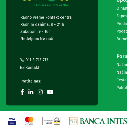
Upoz
i
O na
radio
satovi
Zapos
Radno vreme kontakt centra
Zvučnici
Proda
Radnim danima: 8 - 21 h
i
Podac
zvučni
Subotom: 9 - 16 h
sistemi
Nedeljom: Ne radi
Brend
Soundbarovi
Zvučnici
za
Poru
kompjuter
011-3-713-713
Način
Zvučni
Kontakt
sistemi
Način
Bežični
Česta
Pratite nas:
zvučnici
Politi
Slušalice
Bežične
slušalice
Žične
slušalice
Mikrofoni
i