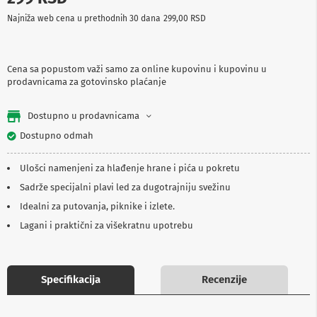
p
Najniža web cena u prethodnih 30 dana
299,00 RSD
r
e
m
a
Cena sa popustom važi samo za online kupovinu i kupovinu u
prodavnicama za gotovinsko plaćanje
P
r
o
Dostupno u prodavnicama
j
e
Dostupno odmah
k
t
Ulošci namenjeni za hlađenje hrane i pića u pokretu
o
r
Sadrže specijalni plavi led za dugotrajniju svežinu
i
i
Idealni za putovanja, piknike i izlete.
p
Lagani i praktični za višekratnu upotrebu
l
a
t
n
a
Specifikacija
Recenzije
K
a