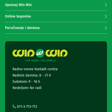
z
n
Upoznaj Win Win
a
e
p
i
r
r
Online kupovina
i
i
s
m
Poručivanje i dostava
i
a
v
n
e
r
j
i
e
z
n
a
e
T
w
V
s
Radno vreme kontakt centra
l
D
Radnim danima: 8 - 21 h
a
e
l
t
Subotom: 9 - 16 h
j
t
Nedeljom: Ne radi
i
e
n
r
s
a
k
i
i
011-3-713-713
z
i