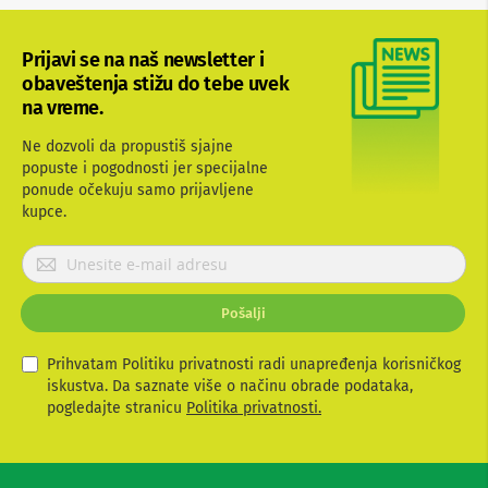
b
l
o
Prijavi se na naš newsletter i
v
obaveštenja stižu do tebe uvek
i
na vreme.
i
a
d
Ne dozvoli da propustiš sjajne
a
popuste i pogodnosti jer specijalne
p
ponude očekuju samo prijavljene
t
kupce.
e
r
P
i
z
r
a
i
T
Pošalji
j
V
a
i
v
Prihvatam Politiku privatnosti radi unapređenja korisničkog
A
i
iskustva. Da saznate više o načinu obrade podataka,
V
t
pogledajte stranicu
Politika privatnosti.
A
e
n
s
t
e
e