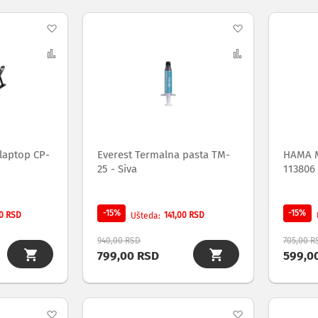
Dodaj
Dodaj
na
Uporedi
na
Uporedi
listu
listu
želja
želja
 laptop CP-
Everest Termalna pasta TM-
HAMA M
25 - Siva
113806
-15%
-15%
0 RSD
141,00 RSD
Ušteda
940,00 RSD
705,00 R
799,00 RSD
599,0
Dodaj
Dodaj