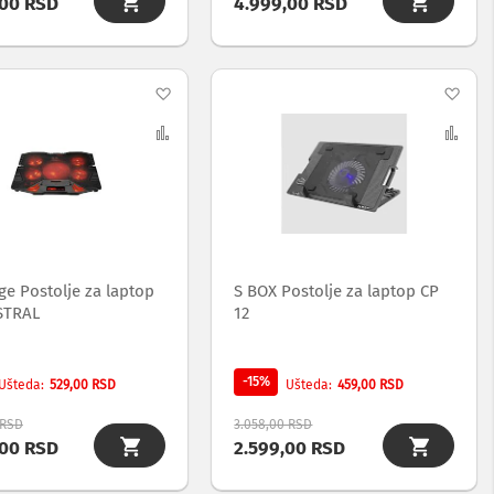
,00 RSD
4.999,00 RSD
Dodaj
Dod
na
Uporedi
na
Upo
listu
list
želja
želj
e Postolje za laptop
S BOX Postolje za laptop CP
STRAL
12
-15%
529,00 RSD
459,00 RSD
Ušteda
Ušteda
 RSD
3.058,00 RSD
,00 RSD
2.599,00 RSD