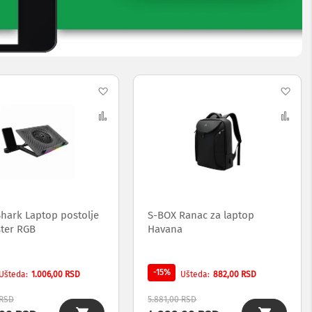
Dodaj
Dod
na
Uporedi
na
Upo
listu
list
želja
želj
Shark Laptop postolje
S-BOX Ranac za laptop
ster RGB
Havana
-15%
1.006,00 RSD
882,00 RSD
Ušteda
Ušteda
 RSD
5.881,00 RSD