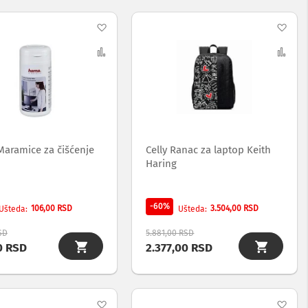
Dodaj
Dod
na
Uporedi
na
Upo
listu
list
želja
želj
aramice za čišćenje
Celly Ranac za laptop Keith
Haring
-60%
106,00 RSD
3.504,00 RSD
Ušteda
Ušteda
SD
5.881,00 RSD
0 RSD
2.377,00 RSD
Dodaj
Dod