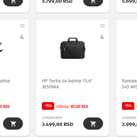
5.799,00 RSD
5.699
Dodaj
Dodaj
na
Uporedi
na
Uporedi
listu
listu
želja
želja
laptop
HP Torba za laptop 15,6"
Rampag
3E5F8AA
S45 MI
-15%
-15%
00 RSD
617,00 RSD
Ušteda
4.116,00 RSD
3.528,00
3.499,00 RSD
2.999