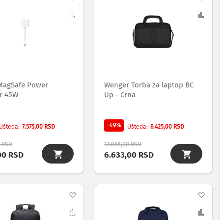
na
Uporedi
na
Upo
listu
list
želja
želj
MagSafe Power
Wenger Torba za laptop BC
r 45W
Up - Crna
-49%
7.575,00 RSD
6.425,00 RSD
Ušteda
Ušteda
0 RSD
13.058,00 RSD
00 RSD
6.633,00 RSD
Dodaj
Dod
na
Uporedi
na
Upo