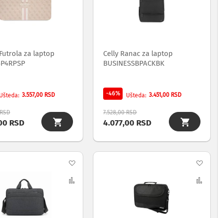
listu
list
želja
želj
utrola za laptop
Celly Ranac za laptop
4P4RPSP
BUSINESSBPACKBK
-46%
3.557,00 RSD
3.451,00 RSD
Ušteda
Ušteda
 RSD
7.528,00 RSD
,00 RSD
4.077,00 RSD
Dodaj
Dod
na
Uporedi
na
Upo
listu
list
želja
želj