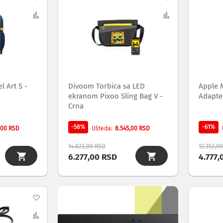
na
Uporedi
na
Uporedi
listu
listu
želja
želja
 Art S -
Divoom Torbica sa LED
Apple 
ekranom Pixoo Sling Bag V -
Adapte
Crna
-58%
-61%
,00 RSD
8.545,00 RSD
Ušteda
14.822,00 RSD
12.352,0
6.277,00 RSD
4.777,
Dodaj
na
Uporedi