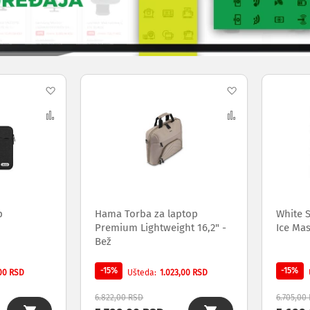
Dodaj
Dodaj
na
Uporedi
na
Uporedi
listu
listu
želja
želja
p
Hama Torba za laptop
White 
Premium Lightweight 16,2" -
Ice Ma
Bež
-15%
-15%
,00 RSD
1.023,00 RSD
Ušteda
6.822,00 RSD
6.705,00