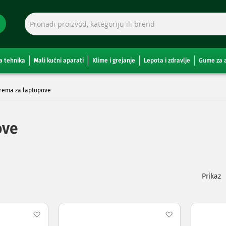
a tehnika
Mali kućni aparati
Klime i grejanje
Lepota i zdravlje
Gume za 
prema za laptopove
ove
Pogleda
kao
Dodaj
Dodaj