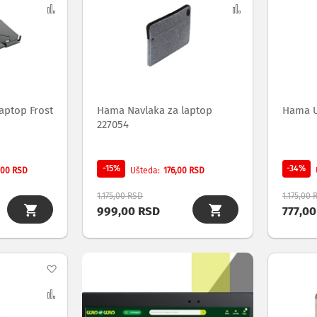
na
Uporedi
na
Uporedi
listu
listu
želja
želja
aptop Frost
Hama Navlaka za laptop
Hama U
227054
-15%
-34%
,00 RSD
176,00 RSD
Ušteda
1.175,00 RSD
1.175,00 
999,00 RSD
777,0
Dodaj
na
Uporedi