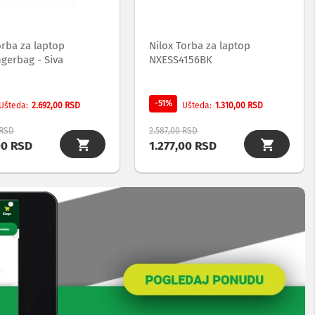
orba za laptop
Nilox Torba za laptop
gerbag - Siva
NXESS4156BK
-51%
2.692,00 RSD
1.310,00 RSD
Ušteda
Ušteda
 RSD
2.587,00 RSD
00 RSD
1.277,00 RSD