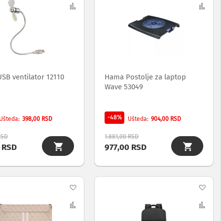
na
Uporedi
na
Upo
listu
list
želja
želj
SB ventilator 12110
Hama Postolje za laptop
Wave 53049
-48%
398,00 RSD
904,00 RSD
Ušteda
Ušteda
RSD
1.881,00 RSD
0 RSD
977,00 RSD
Dodaj
Dod
na
Uporedi
na
Upo