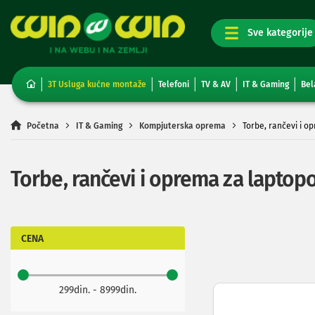
TV,
foto,
audio
i
3T Usluga kućne montaže
Telefoni
TV & AV
IT & Gaming
Bel
video
Televizori
Non-
Početna
IT & Gaming
Kompjuterska oprema
Torbe, rančevi i o
smart
TV
Smart
Torbe, rančevi i oprema za laptop
TV
TV
i
video
oprema
CENA
Projektori
i
platna
299din. - 8999din.
Kablovi
i