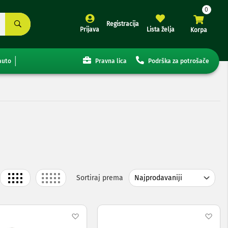
Registracija
Prijava
Lista želja
Korpa
auto
Pravna lica
Podrška za potrošače
Grid
List
Sortiraj prema
j
Dodaj
Dod