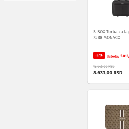
ekrana
Set
top
box
uređaji
S-BOX Torba za la
Ramovi
7588 MONACO
za
televizore
Produžni
-37%
5.013
Ušteda
kablovi
i
13.646,00 RSD
naponske
8.633,00 RSD
zaštite
Slušalice,
zvučnici
i
audio
uređaji
Mini
linije
Gramofoni
Tranzistori