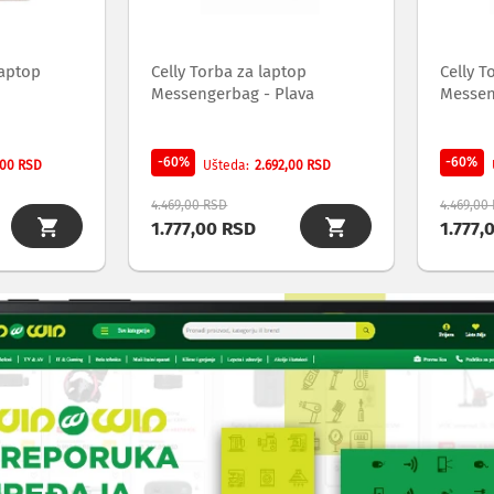
laptop
Celly Torba za laptop
Celly T
Messengerbag - Plava
Messen
-60%
-60%
,00 RSD
2.692,00 RSD
Ušteda
4.469,00 RSD
4.469,00
1.777,00 RSD
1.777,