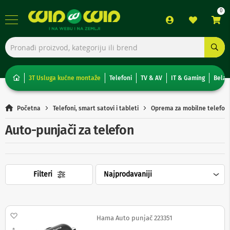
TV,
foto,
audio
i
3T Usluga kućne montaže
Telefoni
TV & AV
IT & Gaming
Bela 
video
T
Početna
Telefoni, smart satovi i tableti
Oprema za mobilne telefon
e
l
Auto-punjači za telefon
e
v
i
z
o
Filteri
r
i
N
o
Dodaj na listu želja
Hama Auto punjač 223351
n