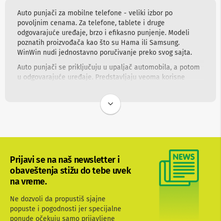
i
c
Auto punjači za mobilne telefone - veliki izbor po
e
povoljnim cenama. Za telefone, tablete i druge
,
odgovarajuće uređaje, brzo i efikasno punjenje. Modeli
z
poznatih proizvođača kao što su Hama ili Samsung.
v
WinWin nudi jednostavno poručivanje preko svog sajta.
u
č
Auto punjači se priključuju u upaljač automobila, a potom
n
u odgovarajuće uređaje. Predstavljaju veoma korisne
i
uređaje, uz koje možete opuštenije da koristite svoje
c
aparate bez brige o tome da ćete ostati u bezizlaznoj
i
situaciji sa baterijom u kolima. Takođe, sa njima uvek
i
možete iskoristiti vožnju da dopunite vaš mobilni telefon,
a
u
tablet ili drugi uređaj.
d
WinWin obezbeđuje sigurnu online kupovinu, bez prisustva
i
bilo kakvih skrivenih troškova.
o
Prijavi se na naš newsletter i
u
obaveštenja stižu do tebe uvek
r
e
na vreme.
đ
a
Ne dozvoli da propustiš sjajne
j
popuste i pogodnosti jer specijalne
i
ponude očekuju samo prijavljene