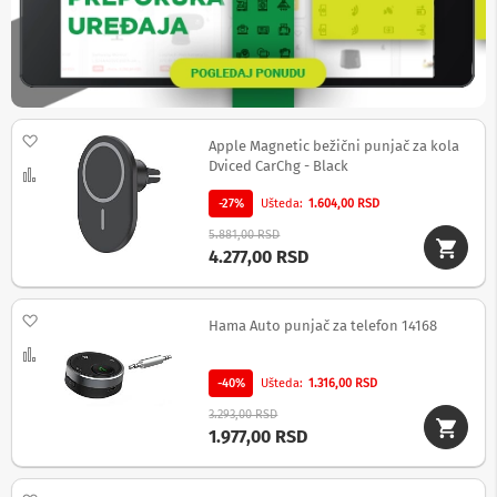
b
l
o
v
i
i
a
Dodaj na listu želja
Apple Magnetic bežični punjač za kola
d
Dviced CarChg - Black
a
Uporedi
p
t
-27%
Ušteda
1.604,00 RSD
e
5.881,00 RSD
r
4.277,00 RSD
i
z
a
T
Dodaj na listu želja
Hama Auto punjač za telefon 14168
V
Uporedi
i
A
-40%
Ušteda
1.316,00 RSD
V
3.293,00 RSD
A
1.977,00 RSD
n
t
e