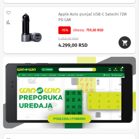
a
T
Dodaj na listu želja
V
Apple Auto punjač USB-C Satechi 72W
i
PD CAR
Uporedi
A
V
-15%
Ušteda
759,00 RSD
5.058,00 RSD
N
4.299,00 RSD
o
s
a
č
i
i
p
o
l
i
c
e
z
a
t
e
l
e