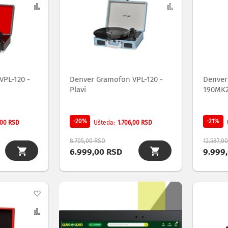
na
Uporedi
na
Uporedi
listu
listu
želja
želja
VPL-120 -
Denver Gramofon VPL-120 -
Denver
Plavi
190MK
-20%
-21%
,00 RSD
1.706,00 RSD
Ušteda
8.705,00 RSD
12.587,0
6.999,00 RSD
9.999
Dodaj
na
Uporedi