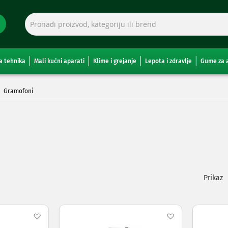
a tehnika
Mali kućni aparati
Klime i grejanje
Lepota i zdravlje
Gume za 
Gramofoni
Pogleda
kao
Dodaj
Dodaj