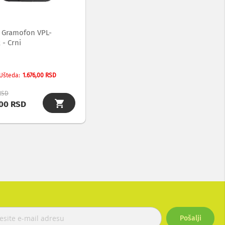
 Gramofon VPL-
- Crni
1.676,00 RSD
Ušteda
 RSD
,00 RSD
Pošalji