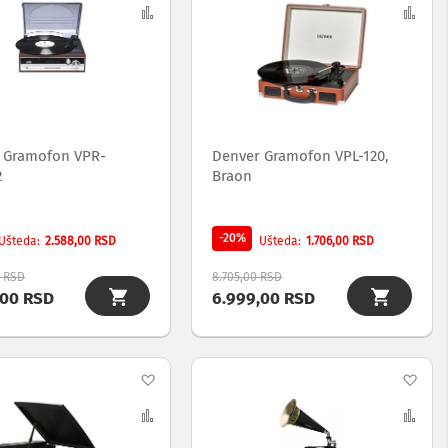
na
Uporedi
na
Upo
listu
list
želja
želj
 Gramofon VPR-
Denver Gramofon VPL-120,
2
Braon
-20%
2.588,00 RSD
1.706,00 RSD
Ušteda
Ušteda
0 RSD
8.705,00 RSD
,00 RSD
6.999,00 RSD
Dodaj
Dod
na
Uporedi
na
Upo