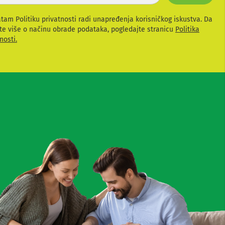
atam Politiku privatnosti radi unapređenja korisničkog iskustva. Da
te više o načinu obrade podataka, pogledajte stranicu
Politika
nosti.