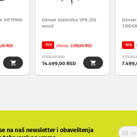
n HIF1996D
Denver Gramofon VPR-250
Denver
wood
130DGR 
-15%
-18%
,00 RSD
2.559,00 RSD
Ušteda
17.058,00 RSD
9.175,00
14.499,00 RSD
7.499
P
 se na naš newsletter i obaveštenja
r