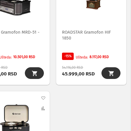
listu
list
želja
želj
 Gramofon MRD-51 -
ROADSTAR Gramofon HIF
1850
-15%
10.501,00 RSD
8.117,00 RSD
Ušteda
Ušteda
0 RSD
54.116,00 RSD
3,00 RSD
45.999,00 RSD
Dodaj
na
Uporedi
listu
želja