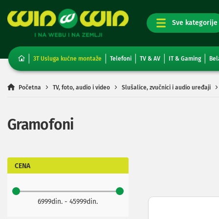
TV,
foto,
audio
i
3T Usluga kućne montaže
Telefoni
TV & AV
IT & Gaming
Bel
video
Televizori
Non-
Početna
TV, foto, audio i video
Slušalice, zvučnici i audio uređaji
smart
TV
Smart
Gramofoni
TV
TV
i
video
oprema
CENA
Projektori
i
platna
6999din. - 45999din.
Kablovi
i