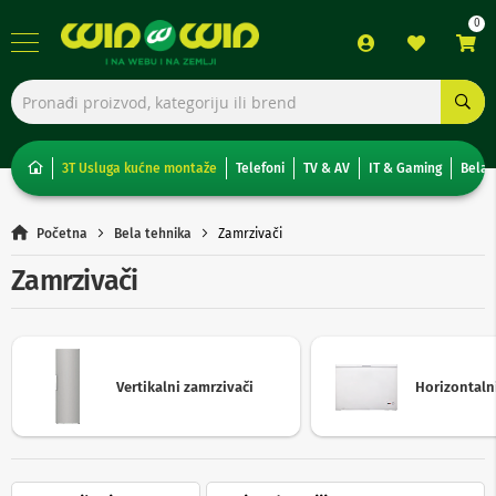
TV,
foto,
audio
i
3T Usluga kućne montaže
Telefoni
TV & AV
IT & Gaming
Bela 
video
T
Početna
Bela tehnika
Zamrzivači
e
l
Zamrzivači
e
v
i
z
o
r
Vertikalni zamrzivači
Horizontaln
i
N
o
n