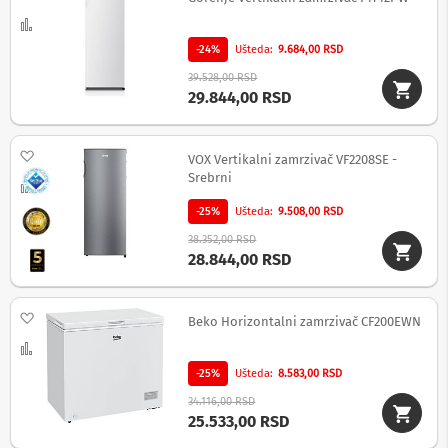
a
n
Uporedi
a
-24%
Ušteda
9.684,00 RSD
S
39.528,00 RSD
e
29.844,00 RSD
t
t
o
Dodaj na listu želja
p
VOX Vertikalni zamrzivač VF2208SE -
b
Srebrni
Uporedi
o
x
-25%
Ušteda
9.508,00 RSD
u
38.352,00 RSD
r
28.844,00 RSD
e
đ
a
j
Dodaj na listu želja
Beko Horizontalni zamrzivač CF200EWN
i
Uporedi
R
-25%
Ušteda
8.583,00 RSD
a
m
34.116,00 RSD
o
25.533,00 RSD
v