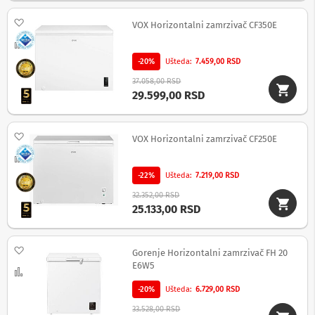
i
z
Dodaj na listu želja
VOX Horizontalni zamrzivač CF350E
a
t
Uporedi
e
l
-20%
Ušteda
7.459,00 RSD
e
37.058,00 RSD
v
29.599,00 RSD
i
z
o
r
Dodaj na listu želja
VOX Horizontalni zamrzivač CF250E
e
Uporedi
P
-22%
Ušteda
7.219,00 RSD
r
o
32.352,00 RSD
d
25.133,00 RSD
u
ž
n
Dodaj na listu želja
Gorenje Horizontalni zamrzivač FH 20
i
E6W5
k
Uporedi
a
-20%
Ušteda
6.729,00 RSD
b
l
33.528,00 RSD