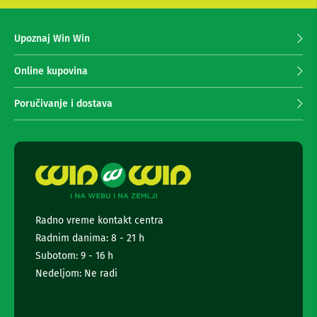
s
z
e
i
z
s
Upoznaj Win Win
t
a
o
p
r
r
Online kupovina
i
i
i
m
r
Poručivanje i dostava
a
a
d
n
i
j
o
e
s
n
a
e
t
o
w
v
s
Radno vreme kontakt centra
i
l
Radnim danima: 8 - 21 h
e
Z
t
Subotom: 9 - 16 h
v
t
u
Nedeljom: Ne radi
e
č
n
r
i
a