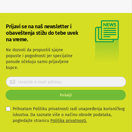
M
i
n
i
Prijavi se na naš newsletter i
l
obaveštenja stižu do tebe uvek
i
n
na vreme.
i
j
Ne dozvoli da propustiš sjajne
e
popuste i pogodnosti jer specijalne
ponude očekuju samo prijavljene
G
kupce.
r
a
m
P
o
r
f
i
o
Pošalji
j
n
a
i
v
Prihvatam Politiku privatnosti radi unapređenja korisničkog
T
i
iskustva. Da saznate više o načinu obrade podataka,
r
t
pogledajte stranicu
Politika privatnosti.
a
e
n