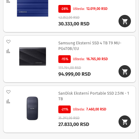
-
Uporedi
s
-28%
Ušteda
12.019,00 RSD
m
a
42.352,00 RSD
r
30.333,00 RSD
t
T
V
Dodaj na listu želja
Samsung Eksterni SSD 4 TB T9 MU-
S
PG4T0B/EU
Uporedi
m
a
-15%
Ušteda
16.765,00 RSD
r
111.764,00 RSD
t
94.999,00 RSD
T
V
Dodaj na listu želja
T
SanDisk Eksterni Portable SSD 2.5IN - 1
V
TB
Uporedi
i
v
-21%
Ušteda
7.460,00 RSD
i
35.293,00 RSD
d
27.833,00 RSD
e
o
o