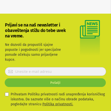
p
r
e
m
a
Prijavi se na naš newsletter i
P
obaveštenja stižu do tebe uvek
r
na vreme.
o
j
Ne dozvoli da propustiš sjajne
e
popuste i pogodnosti jer specijalne
k
ponude očekuju samo prijavljene
t
o
kupce.
r
i
P
i
r
p
i
l
Pošalji
j
a
t
a
n
v
Prihvatam Politiku privatnosti radi unapređenja korisničkog
a
i
iskustva. Da saznate više o načinu obrade podataka,
t
pogledajte stranicu
Politika privatnosti.
K
e
a