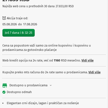
p
Najniža web cena u prethodnih 30 dana
27.833,00 RSD
r
e
m
Akcija traje od:
a
05.08.2026
do
17.08.2026
P
Još
7
dana i
8
:
32
:
25
r
o
j
e
Cena sa popustom važi samo za online kupovinu i kupovinu u
k
prodavnicama za gotovinsko plaćanje
t
o
Web kredit opcija na 24 rate, već od
1160
RSD mesečno.
Vidi više
r
i
i
Kupujte preko mts računa do 24 rate samo u prodavnicama.
Vidi više
p
l
a
Dostupno u prodavnicama
t
n
Dostupno odmah
a
Elegantan crni dizajn, lagan i praktičan za nošenje
K
a