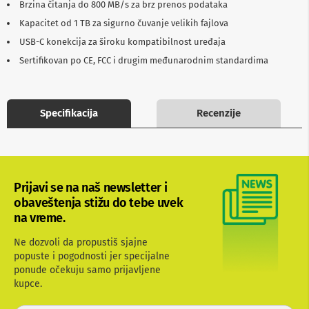
Brzina čitanja do 800 MB/s za brz prenos podataka
b
l
Kapacitet od 1 TB za sigurno čuvanje velikih fajlova
o
USB-C konekcija za široku kompatibilnost uređaja
v
i
Sertifikovan po CE, FCC i drugim međunarodnim standardima
i
a
d
a
Specifikacija
Recenzije
p
t
e
r
i
z
Prijavi se na naš newsletter i
a
T
obaveštenja stižu do tebe uvek
V
na vreme.
i
A
Ne dozvoli da propustiš sjajne
V
popuste i pogodnosti jer specijalne
ponude očekuju samo prijavljene
A
n
kupce.
t
e