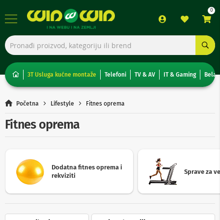
TV,
foto,
audio
i
3T Usluga kućne montaže
Telefoni
TV & AV
IT & Gaming
Bela 
video
T
Početna
Lifestyle
Fitnes oprema
e
l
Fitnes oprema
e
v
i
z
o
Dodatna fitnes oprema i
r
Sprave za v
rekviziti
i
N
o
n