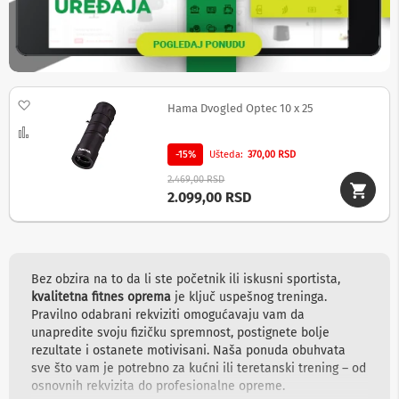
v
i
z
o
r
e
Dodaj na listu želja
Hama Dvogled Optec 10 x 25
O
p
Uporedi
r
-15%
Ušteda
370,00 RSD
e
m
2.469,00 RSD
a
2.099,00 RSD
z
a
č
i
š
Bez obzira na to da li ste početnik ili iskusni sportista,
ć
e
kvalitetna fitnes oprema
je ključ uspešnog treninga.
n
Pravilno odabrani rekviziti omogućavaju vam da
j
unapredite svoju fizičku spremnost, postignete bolje
e
rezultate i ostanete motivisani. Naša ponuda obuhvata
e
sve što vam je potrebno za kućni ili teretanski trening – od
k
osnovnih rekvizita do profesionalne opreme.
r