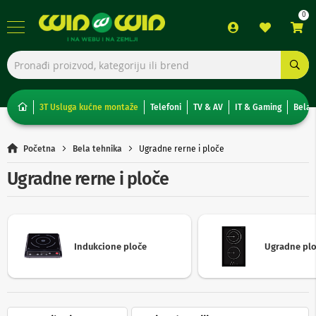
TV,
foto,
audio
i
3T Usluga kućne montaže
Telefoni
TV & AV
IT & Gaming
Bela 
video
T
Početna
Bela tehnika
Ugradne rerne i ploče
e
l
Ugradne rerne i ploče
e
v
i
z
o
r
Indukcione ploče
Ugradne pl
i
N
o
n