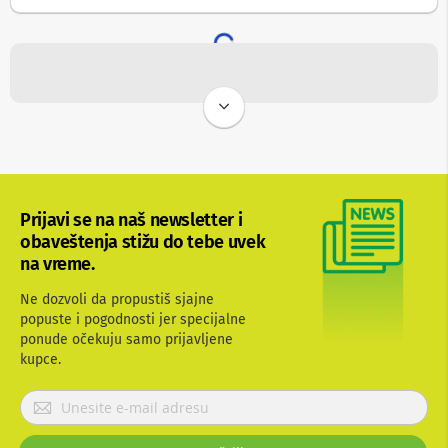
e
i
d
r
o
n
o
v
i
F
o
t
Prijavi se na naš newsletter i
o
obaveštenja stižu do tebe uvek
-
a
na vreme.
p
a
Ne dozvoli da propustiš sjajne
r
popuste i pogodnosti jer specijalne
a
ponude očekuju samo prijavljene
t
kupce.
i
P
O
p
r
r
i