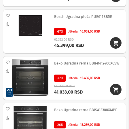
S
l
Dodaj na listu želja
u
Bosch Ugradna ploča PUE611BB5E
š
Uporedi
a
l
-27%
Ušteda
16.953,00 RSD
i
c
62.352,00 RSD
e
45.399,00 RSD
B
e
Dodaj na listu želja
Beko Ugradna rerna BBIMM12400XCSW
ž
i
Uporedi
č
-27%
Ušteda
15.436,00 RSD
n
e
56.469,00 RSD
s
41.033,00 RSD
l
u
š
Dodaj na listu želja
a
Beko Ugradna rerna BBISA13300XMPE
l
Uporedi
i
c
-26%
Ušteda
15.289,00 RSD
e