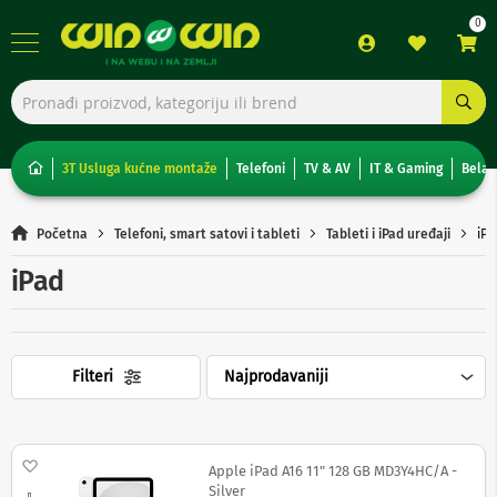
TV,
foto,
audio
i
3T Usluga kućne montaže
Telefoni
TV & AV
IT & Gaming
Bela 
video
T
Početna
Telefoni, smart satovi i tableti
Tableti i iPad uređaji
iPa
e
l
iPad
e
v
i
z
o
Filteri
r
i
N
o
Dodaj na listu želja
Apple iPad A16 11" 128 GB MD3Y4HC/A -
n
Silver