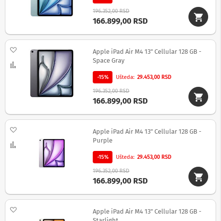
S
196.352,00 RSD
l
166.899,00 RSD
u
š
a
Dodaj na listu želja
l
Apple iPad Air M4 13" Cellular 128 GB -
i
Space Gray
Uporedi
c
e
-15%
Ušteda
29.453,00 RSD
196.352,00 RSD
B
166.899,00 RSD
e
ž
i
č
Dodaj na listu želja
Apple iPad Air M4 13" Cellular 128 GB -
n
Purple
Uporedi
e
s
-15%
Ušteda
29.453,00 RSD
l
u
196.352,00 RSD
š
166.899,00 RSD
a
l
i
Dodaj na listu želja
Apple iPad Air M4 13" Cellular 128 GB -
c
e
Starlight