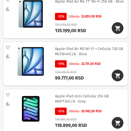
Apple iPad Air M4 11" Wi-Fi 256 GB - Blue
z
a
Uporedi
f
-15%
Ušteda
23.859,00 RSD
o
t
159.058,00 RSD
o
135.199,00 RSD
-
a
p
Dodaj na listu želja
a
Apple iPad Air M3 Wi-Fi + Cellular 128 GB
r
MCFW4HC/A - Blue
Uporedi
a
t
-19%
Ušteda
23.751,00 RSD
e
123.528,00 RSD
i
99.777,00 RSD
k
a
m
e
Dodaj na listu želja
Apple iPad mini Cellular 256 GB
r
MXPT3HC/A - Grey
e
Uporedi
-15%
Ušteda
20.982,00 RSD
O
p
139.881,00 RSD
r
118.899,00 RSD
e