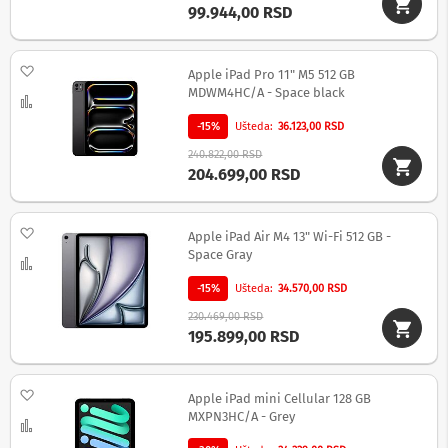
99.944,00 RSD
M
i
n
Dodaj na listu želja
Apple iPad Pro 11" M5 512 GB
i
l
MDWM4HC/A - Space black
Uporedi
i
n
-15%
Ušteda
36.123,00 RSD
i
240.822,00 RSD
j
204.699,00 RSD
e
G
Dodaj na listu želja
r
Apple iPad Air M4 13" Wi-Fi 512 GB -
a
Space Gray
Uporedi
m
o
-15%
Ušteda
34.570,00 RSD
f
o
230.469,00 RSD
n
195.899,00 RSD
i
T
Dodaj na listu želja
Apple iPad mini Cellular 128 GB
r
MXPN3HC/A - Grey
a
Uporedi
n