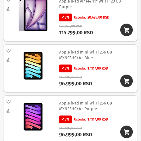
Apple iPad Air M4 11" Wi-Fi 128 GB -
n
Purple
Uporedi
a
l
-15%
Ušteda
20.435,00 RSD
n
a
136.234,00 RSD
115.799,00 RSD
a
u
d
i
Dodaj na listu želja
Apple iPad mini Wi-Fi 256 GB
o
MXNC3HC/A - Blue
Uporedi
i
v
-15%
Ušteda
17.117,00 RSD
i
d
114.116,00 RSD
96.999,00 RSD
e
o
o
p
Dodaj na listu želja
Apple iPad mini Wi-Fi 256 GB
r
MXNE3HC/A - Purple
Uporedi
e
m
-15%
Ušteda
17.117,00 RSD
a
114.116,00 RSD
96.999,00 RSD
P
r