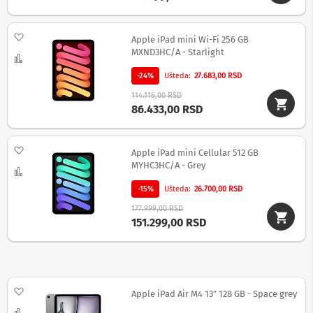
m
e
r
Dodaj na listu želja
Apple iPad mini Wi-Fi 256 GB
e
MXND3HC/A - Starlight
Uporedi
i
d
-24%
Ušteda
27.683,00 RSD
r
o
114.116,00 RSD
n
86.433,00 RSD
o
v
i
Dodaj na listu želja
Apple iPad mini Cellular 512 GB
MYHC3HC/A - Grey
Uporedi
A
k
-15%
Ušteda
26.700,00 RSD
c
i
177.999,00 RSD
o
151.299,00 RSD
n
e
k
a
m
Dodaj na listu želja
e
Apple iPad Air M4 13" 128 GB - Space grey
r
Uporedi