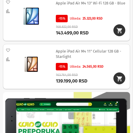
e
Dodaj na listu želja
Apple iPad Air M4 13" Wi-Fi 128 GB - Blue
m
Uporedi
a
z
-15%
Ušteda
25.323,00 RSD
a
f
168.822,00 RSD
o
143.499,00 RSD
t
o
-
Dodaj na listu želja
a
Apple iPad Air M4 11" Cellular 128 GB -
p
Starlight
Uporedi
a
r
-15%
Ušteda
24.565,00 RSD
a
163.764,00 RSD
t
139.199,00 RSD
e
i
k
a
m
e
r
e
S