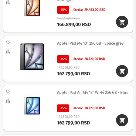
Uporedi
-15%
Ušteda
29.453,00 RSD
Ž
i
196.352,00 RSD
č
166.899,00 RSD
n
e
s
Dodaj na listu želja
l
Apple iPad M4 13" 256 GB - Space grey
u
Uporedi
š
a
-15%
Ušteda
28.729,00 RSD
l
i
191.528,00 RSD
c
162.799,00 RSD
e
M
Dodaj na listu želja
Apple iPad Air M4 13" Wi-Fi 256 GB - Blue
i
k
Uporedi
r
-15%
Ušteda
28.729,00 RSD
o
f
191.528,00 RSD
o
162.799,00 RSD
n
i
i