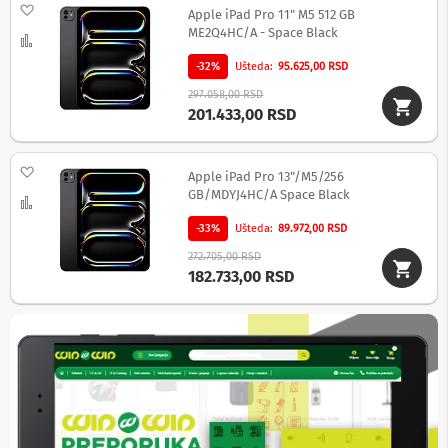
Dodaj na listu želja
p
Apple iPad Pro 11" M5 512 GB
r
ME2Q4HC/A - Space Black
Uporedi
e
m
-32%
Ušteda
95.625,00 RSD
a
297.058,00 RSD
201.433,00 RSD
P
r
o
j
Dodaj na listu želja
Apple iPad Pro 13"/M5/256
e
GB/MDYJ4HC/A Space Black
Uporedi
k
t
-33%
Ušteda
89.972,00 RSD
o
r
272.705,00 RSD
i
182.733,00 RSD
i
p
l
a
t
n
a
K
a