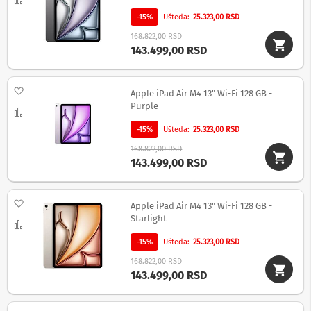
e
i
-15%
Ušteda
25.323,00 RSD
d
r
168.822,00 RSD
o
143.499,00 RSD
n
o
v
Dodaj na listu želja
Apple iPad Air M4 13" Wi-Fi 128 GB -
i
Purple
Uporedi
F
-15%
Ušteda
25.323,00 RSD
o
t
168.822,00 RSD
o
143.499,00 RSD
-
a
p
Dodaj na listu želja
a
Apple iPad Air M4 13" Wi-Fi 128 GB -
r
Starlight
Uporedi
a
t
-15%
Ušteda
25.323,00 RSD
i
168.822,00 RSD
143.499,00 RSD
O
p
r