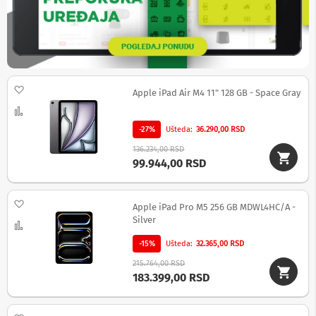
b
l
o
v
i
i
a
Dodaj na listu želja
Apple iPad Air M4 11" 128 GB - Space Gray
d
a
Uporedi
p
t
-27%
Ušteda
36.290,00 RSD
e
136.234,00 RSD
r
99.944,00 RSD
i
z
a
T
Dodaj na listu želja
Apple iPad Pro M5 256 GB MDWL4HC/A -
V
Silver
Uporedi
i
A
-15%
Ušteda
32.365,00 RSD
V
215.764,00 RSD
A
183.399,00 RSD
n
t
e