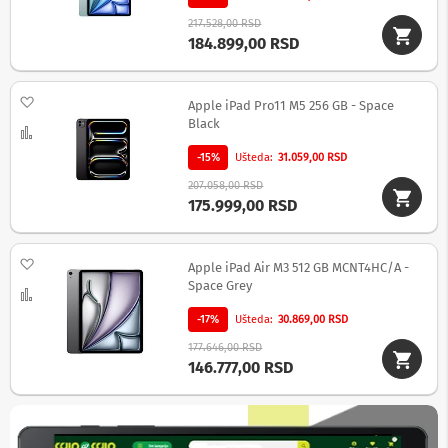
v
i
217.528,00 RSD
184.899,00 RSD
Z
v
u
Dodaj na listu želja
Apple iPad Pro11 M5 256 GB - Space
č
n
Black
Uporedi
i
c
-15%
Ušteda
31.059,00 RSD
i
207.058,00 RSD
z
175.999,00 RSD
a
k
o
m
Dodaj na listu želja
Apple iPad Air M3 512 GB MCNT4HC/A -
p
Space Grey
Uporedi
j
u
-17%
Ušteda
30.869,00 RSD
t
e
177.646,00 RSD
r
146.777,00 RSD
Z
v
u