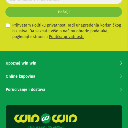
d
r
e
i
o
Pošalji
j
d
a
i
v
Prihvatam Politiku privatnosti radi unapređenja korisničkog
s
i
k
iskustva. Da saznate više o načinu obrade podataka,
s
t
pogledajte stranicu
Politika privatnosti.
n
e
i
s
m
e
a
z
č
Upoznaj Win Win
i
a
p
S
r
Online kupovina
n
i
i
m
Poručivanje i dostava
m
a
a
n
n
j
j
e
e
i
n
r
e
e
w