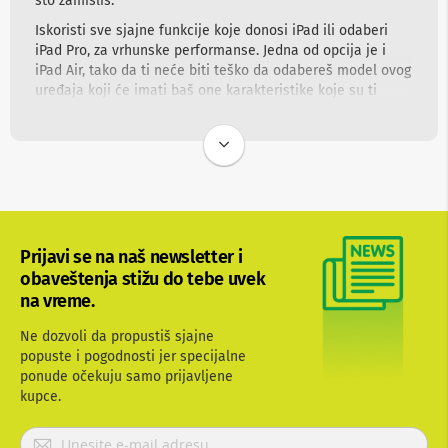
što zamisliš.
u
d
Iskoristi sve sjajne funkcije koje donosi iPad ili odaberi
i
iPad Pro, za vrhunske performanse. Jedna od opcija je i
o
iPad Air, tako da ti neće biti teško da odabereš model ovog
i
uređaja koji će imati baš one karakteristike koje su ti
v
najvažnije.
i
d
iPad cena reflektuje sve ono što ovi uređaji donose -
e
izuzetan retina ekran koji će oživeti sve što radiš,
o
s
prepoznatljivo sadejstvo hardvera i softvera
v
karakteristično za kompaniju Apple, nove mogućnosti koje
i
otvara zahvaljujući svojim sjajnim aplikacijama i
č
funkcijama. Pored ovoga, izdržljivost i dizajn su na
e
Prijavi se na naš newsletter i
vrhunskom nivou.
r
obaveštenja stižu do tebe uvek
i
Uživaj u idealnoj kombinaciji kompaktne veličine i odličnih
na vreme.
performansi, uz koje će ti obavljanje širokog opsega
A
aktivnosti biti višestruko jednostavnije, uz komfor i
u
Ne dozvoli da propustiš sjajne
mobilnost.
d
popuste i pogodnosti jer specijalne
i
ponude očekuju samo prijavljene
WinWin ti omogućava različite načine plaćanja, siguran
o
kupce.
proces online kupovine i odličan izbor iPad uređaja. Tvoje
i
v
je samo da odabereš!
P
i