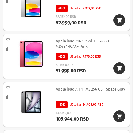
-
Uporedi
s
-15%
Ušteda
9.353,00 RSD
m
a
62.352,00 RSD
r
52.999,00 RSD
t
T
V
Dodaj na listu želja
Apple iPad A16 11" Wi-Fi 128 GB
S
MD4E4HC/A - Pink
Uporedi
m
a
-15%
Ušteda
9.176,00 RSD
r
61.175,00 RSD
t
51.999,00 RSD
T
V
Dodaj na listu želja
T
Apple iPad Air 11 M3 256 GB - Space Gray
V
Uporedi
i
v
-19%
Ušteda
24.408,00 RSD
i
130.352,00 RSD
d
105.944,00 RSD
e
o
o