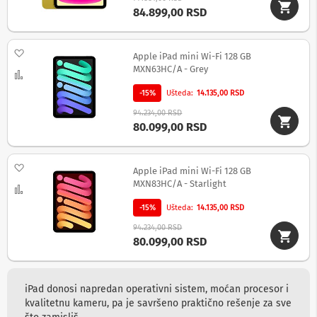
e
84.899,00 RSD
s
o
l
Dodaj na listu želja
v
Apple iPad mini Wi-Fi 128 GB
e
MXN63HC/A - Grey
Uporedi
i
F
-15%
Ušteda
14.135,00 RSD
u
94.234,00 RSD
s
80.099,00 RSD
i
o
n
s
Dodaj na listu želja
Apple iPad mini Wi-Fi 128 GB
o
MXN83HC/A - Starlight
Uporedi
f
t
-15%
Ušteda
14.135,00 RSD
v
e
94.234,00 RSD
r
80.099,00 RSD
A
T
E
iPad donosi napredan operativni sistem, moćan procesor i
M
kvalitetnu kameru, pa je savršeno praktično rešenje za sve
a