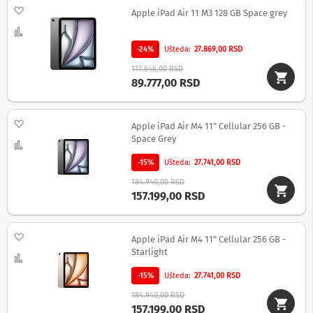
Dodaj na listu želja
d
Apple iPad Air 11 M3 128 GB Space grey
i
Uporedi
k
t
-24%
Ušteda
27.869,00 RSD
a
117.646,00 RSD
f
89.777,00 RSD
o
n
i
Dodaj na listu želja
Apple iPad Air M4 11" Cellular 256 GB -
F
Space Grey
Uporedi
o
t
-15%
Ušteda
27.741,00 RSD
o
-
184.940,00 RSD
a
157.199,00 RSD
p
a
r
Dodaj na listu želja
Apple iPad Air M4 11" Cellular 256 GB -
a
Starlight
Uporedi
t
i
-15%
Ušteda
27.741,00 RSD
,
k
184.940,00 RSD
a
157.199,00 RSD