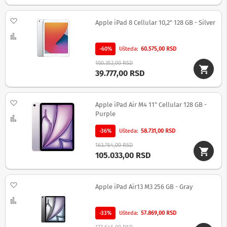
a
n
a
Dodaj na listu želja
Apple iPad 8 Cellular 10,2" 128 GB - Silver
Uporedi
S
e
-60%
Ušteda
60.575,00 RSD
t
t
100.352,00 RSD
o
39.777,00 RSD
p
b
o
Dodaj na listu želja
Apple iPad Air M4 11" Cellular 128 GB -
x
Purple
u
Uporedi
r
-36%
Ušteda
58.731,00 RSD
e
đ
163.764,00 RSD
a
105.033,00 RSD
j
i
Dodaj na listu želja
R
Apple iPad Air13 M3 256 GB - Gray
a
Uporedi
m
o
-33%
Ušteda
57.869,00 RSD
v