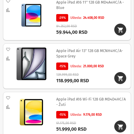
Dodaj na listu želja
Apple iPad A16 11" 128 GB MD4A4HC/A -
n
Blue
e
Uporedi
i
-29%
Ušteda
24.408,00 RSD
r
i
84.352,00 RSD
s
59.944,00 RSD
i
v
e
Dodaj na listu želja
r
Apple iPad Air 13" 128 GB MCNH4HC/A-
i
Space Grey
Uporedi
z
a
-15%
Ušteda
21.000,00 RSD
T
V
139.999,00 RSD
118.999,00 RSD
D
a
l
Dodaj na listu želja
Apple iPad A16 Wi-Fi 128 GB MD4D4HC/A
j
- Žuti
i
Uporedi
n
-15%
Ušteda
9.176,00 RSD
s
k
61.175,00 RSD
i
51.999,00 RSD
z