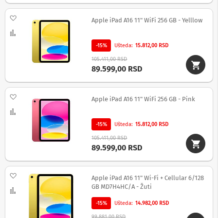
o
f
Dodaj na listu želja
Apple iPad A16 11" WiFi 256 GB - Yelllow
e
s
Uporedi
i
-15%
Ušteda
15.812,00 RSD
o
n
105.411,00 RSD
a
89.599,00 RSD
l
n
e
Dodaj na listu želja
k
Apple iPad A16 11" WiFi 256 GB - Pink
a
Uporedi
m
e
-15%
Ušteda
15.812,00 RSD
r
105.411,00 RSD
e
89.599,00 RSD
D
a
V
Dodaj na listu želja
Apple iPad A16 11" Wi-Fi + Cellular 6/128
i
GB MD7H4HC/A - Žuti
Uporedi
n
c
-15%
Ušteda
14.982,00 RSD
i
R
99.881,00 RSD