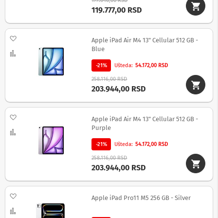
177.646,00 RSD
i
119.777,00 RSD
z
a
t
e
Dodaj na listu želja
Apple iPad Air M4 13" Cellular 512 GB -
l
Blue
e
Uporedi
v
-21%
Ušteda
54.172,00 RSD
i
z
258.116,00 RSD
o
203.944,00 RSD
r
e
Dodaj na listu želja
P
Apple iPad Air M4 13" Cellular 512 GB -
r
Purple
Uporedi
o
d
-21%
Ušteda
54.172,00 RSD
u
258.116,00 RSD
ž
203.944,00 RSD
n
i
k
a
Dodaj na listu želja
Apple iPad Pro11 M5 256 GB - Silver
b
l
Uporedi