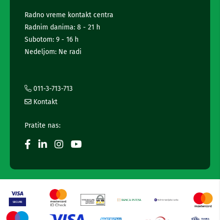
p
s
r
Radno vreme kontakt centra
o
l
d
Radnim danima: 8 - 21 h
e
u
t
Subotom: 9 - 16 h
k
t
c
Nedeljom: Ne radi
e
i
j
r
a
a
a
i
011-3-713-713
u
i
d
Kontakt
n
i
f
o
Pratite nas:
i
o
v
r
i
m
d
a
e
c
o
i
z
a
j
p
a
i
m
s
a
a