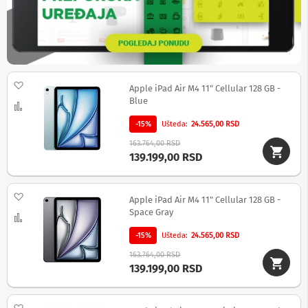
t
a
t
i
v
i
,
b
Dodaj na listu želja
Apple iPad Air M4 11" Cellular 128 GB -
l
Blue
i
Uporedi
c
-15%
Ušteda
24.565,00 RSD
e
v
163.764,00 RSD
i
139.199,00 RSD
i
o
s
Dodaj na listu želja
t
Apple iPad Air M4 11" Cellular 128 GB -
a
Space Gray
Uporedi
l
a
-15%
Ušteda
24.565,00 RSD
o
163.764,00 RSD
p
139.199,00 RSD
r
e
m
a
Dodaj na listu želja