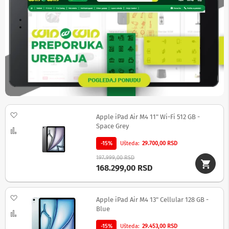
č
n
i
s
i
s
t
e
m
i
B
e
Dodaj na listu želja
ž
Apple iPad Air M4 11" Wi-Fi 512 GB -
i
Space Grey
Uporedi
č
n
-15%
Ušteda
29.700,00 RSD
i
197.999,00 RSD
z
168.299,00 RSD
v
u
č
n
Dodaj na listu želja
Apple iPad Air M4 13" Cellular 128 GB -
i
Blue
c
Uporedi
i
-15%
Ušteda
29.453,00 RSD