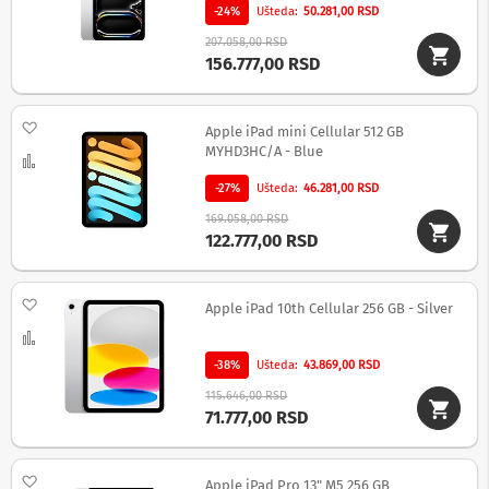
o
-24%
Ušteda
50.281,00 RSD
v
i
207.058,00 RSD
i
156.777,00 RSD
n
a
p
Dodaj na listu želja
o
Apple iPad mini Cellular 512 GB
n
MYHD3HC/A - Blue
Uporedi
s
k
-27%
Ušteda
46.281,00 RSD
e
169.058,00 RSD
z
122.777,00 RSD
a
š
t
i
Dodaj na listu želja
Apple iPad 10th Cellular 256 GB - Silver
t
e
Uporedi
-38%
Ušteda
43.869,00 RSD
S
l
115.646,00 RSD
u
71.777,00 RSD
š
a
l
Dodaj na listu želja
Apple iPad Pro 13" M5 256 GB