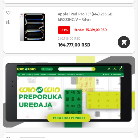
a
T
Dodaj na listu želja
V
Apple iPad Pro 13" (M4) 256 GB
i
MVX33HC/A - Silver
Uporedi
A
V
-31%
Ušteda
75.339,00 RSD
240.116,00 RSD
N
164.777,00 RSD
o
s
a
č
i
i
p
o
l
i
c
e
z
a
t
e
l
e