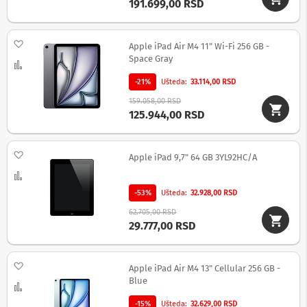
191.699,00 RSD
c
i
i
z
Dodaj na listu želja
Apple iPad Air M4 11" Wi-Fi 256 GB -
v
Space Gray
u
Uporedi
č
-21%
Ušteda
33.114,00 RSD
n
i
159.058,00 RSD
s
125.944,00 RSD
i
s
t
Dodaj na listu želja
e
Apple iPad 9,7" 64 GB 3YL92HC/A
m
Uporedi
i
-53%
Ušteda
32.928,00 RSD
S
62.705,00 RSD
o
29.777,00 RSD
u
n
d
b
Dodaj na listu želja
Apple iPad Air M4 13" Cellular 256 GB -
a
Blue
r
Uporedi
o
-15%
Ušteda
32.629,00 RSD