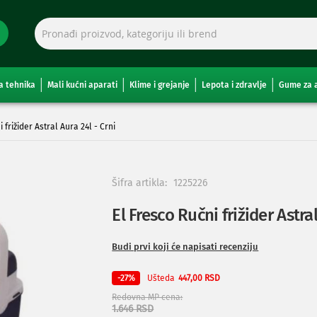
a tehnika
Mali kućni aparati
Klime i grejanje
Lepota i zdravlje
Gume za 
 frižider Astral Aura 24l - Crni
Šifra artikla:
1225226
El Fresco Ručni frižider Astral
Budi prvi koji će napisati recenziju
Ušteda
-27%
447,00 RSD
Redovna MP cena
1.646 RSD