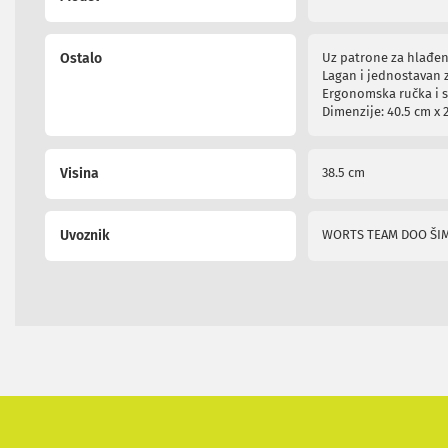
i
radio
satovi
Ostalo
Uz patrone za hlađen
Zvučnici
Lagan i jednostavan 
i
Ergonomska ručka i s
zvučni
Dimenzije: 40.5 cm x 
sistemi
Soundbarovi
Zvučnici
Visina
38.5 cm
za
kompjuter
Zvučni
Uvoznik
WORTS TEAM DOO ŠI
sistemi
Bežični
zvučnici
Slušalice
Bežične
slušalice
Žične
slušalice
Mikrofoni
i