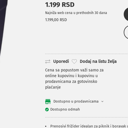
1.199 RSD
Najniža web cena u prethodnih 30 dana
1.199,00 RSD
Uporedi
Dodaj na listu želja
Cena sa popustom važi samo za
online kupovinu i kupovinu u
prodavnicama za gotovinsko
plaćanje
Dostupno u prodavnicama
Dostupno odmah
Prenosivi frižider idealan za piknik i boravak 