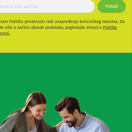
Pošalji
atam Politiku privatnosti radi unapređenja korisničkog iskustva. Da
te više o načinu obrade podataka, pogledajte stranicu
Politika
nosti.