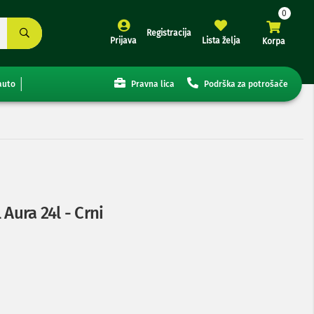
Registracija
Prijava
Lista želja
Korpa
auto
Pravna lica
Podrška za potrošače
 Aura 24l - Crni