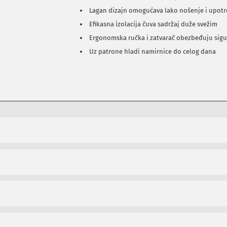
Lagan dizajn omogućava lako nošenje i upot
Efikasna izolacija čuva sadržaj duže svežim
Ergonomska ručka i zatvarač obezbeđuju sig
Uz patrone hladi namirnice do celog dana