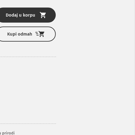
Dodaj u korpu
Kupi odmah
u prirodi