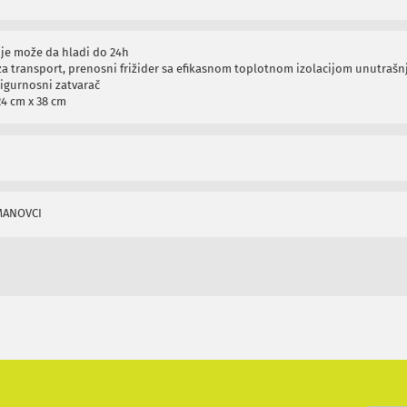
je može da hladi do 24h
za transport, prenosni frižider sa efikasnom toplotnom izolacijom unutrašn
igurnosni zatvarač
24 cm x 38 cm
MANOVCI