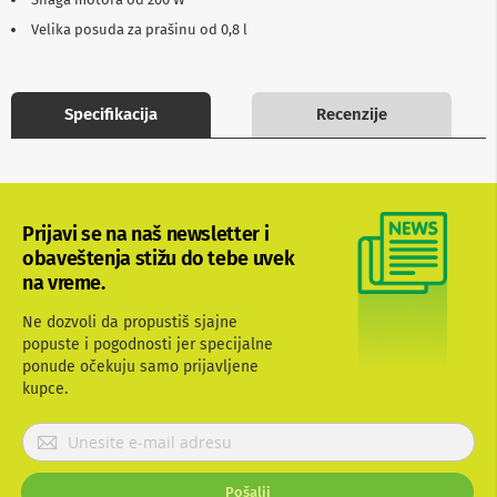
b
Velika posuda za prašinu od 0,8 l
l
o
v
i
i
Specifikacija
Recenzije
a
d
a
p
t
e
Prijavi se na naš newsletter i
r
obaveštenja stižu do tebe uvek
i
na vreme.
z
a
T
Ne dozvoli da propustiš sjajne
V
popuste i pogodnosti jer specijalne
i
ponude očekuju samo prijavljene
A
kupce.
V
P
A
n
r
t
i
e
Pošalji