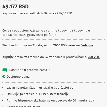
p
49.177 RSD
r
e
Najniža web cena u prethodnih 30 dana
49.177,00 RSD
m
a
P
Cena sa popustom važi samo za online kupovinu i kupovinu u
r
prodavnicama za gotovinsko plaćanje
o
j
e
Web kredit opcija na 24 rate, već od
2050
RSD mesečno.
Vidi više
k
t
o
Kupujte preko mts računa do 24 rate samo u prodavnicama.
Vidi više
r
i
i
Dostupno u prodavnicama
p
Dostupno odmah
l
a
t
Lagan i okretan štapni usisivač u ljubičastoj boji
n
a
Odlikuje ga petoslojni HEPA sistem filtracije
Punjiva litijum-jonska baterija omogućava do 60 minuta rada
K
a
Snaga motora od 200 W