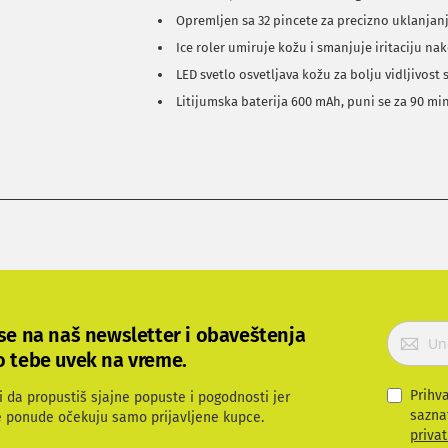
Opremljen sa 32 pincete za precizno uklanjanj
Ice roler umiruje kožu i smanjuje iritaciju na
LED svetlo osvetljava kožu za bolju vidljivost 
Litijumska baterija 600 mAh, puni se za 90 mi
P
 se na naš newsletter i obaveštenja
r
o tebe uvek na vreme.
i
j
Prihv
i da propustiš sjajne popuste i pogodnosti jer
a
sazna
e ponude očekuju samo prijavljene kupce.
v
privat