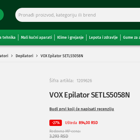
a tehnika
Mali kućni aparati
Klime i grejanje
Lepota i zdravlje
Gume za 
latori
Depilatori
VOX Epilator SETLS5058N
Šifra artikla:
1209626
VOX Epilator SETLS5058N
Budi prvi koji će napisati recenziju
Ušteda
-27%
894,00 RSD
Redovna MP cena
3.293 RSD