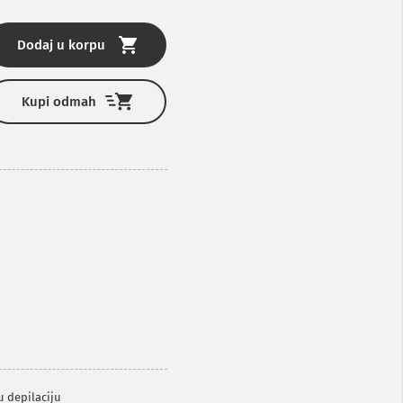
Dodaj u korpu
Kupi odmah
nu depilaciju