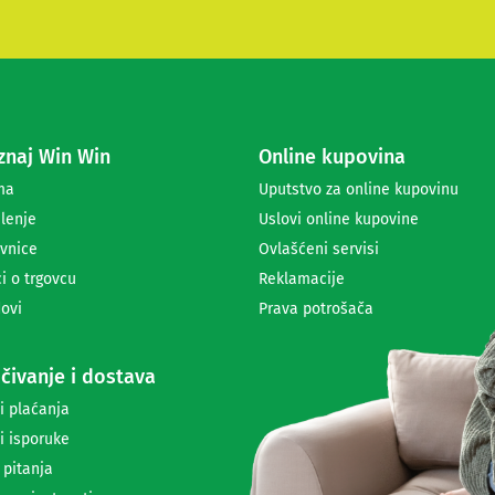
i
t
e
s
e
z
a
naj Win Win
Online kupovina
p
r
ma
Uputstvo za online kupovinu
i
lenje
Uslovi online kupovine
m
a
vnice
Ovlašćeni servisi
n
i o trgovcu
Reklamacije
j
ovi
Prava potrošača
e
n
e
čivanje i dostava
w
s
i plaćanja
l
i isporuke
e
t
 pitanja
t