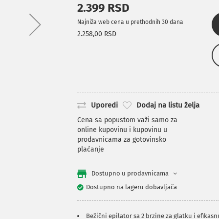
2.399 RSD
Najniža web cena u prethodnih 30 dana
2.258,00 RSD
Uporedi
Dodaj na listu želja
Cena sa popustom važi samo za
online kupovinu i kupovinu u
prodavnicama za gotovinsko
plaćanje
Dostupno u prodavnicama
Dostupno na lageru dobavljača
Bežični epilator sa 2 brzine za glatku i efikas