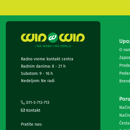
i
radio
satovi
Zvučnici
i
zvučni
sistemi
Upoz
Soundbarovi
Zvučnici
O na
za
Zapos
Radno vreme kontakt centra
kompjuter
Proda
Radnim danima: 8 - 21 h
Zvučni
sistemi
Podac
Subotom: 9 - 16 h
Bežični
Nedeljom: Ne radi
Brend
zvučnici
Slušalice
Bežične
Poru
slušalice
011-3-713-713
Način
Žične
Kontakt
slušalice
Način
Mikrofoni
Česta
Pratite nas:
i