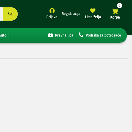
Registracija
Prijava
Lista želja
Korpa
auto
Pravna lica
Podrška za potrošače