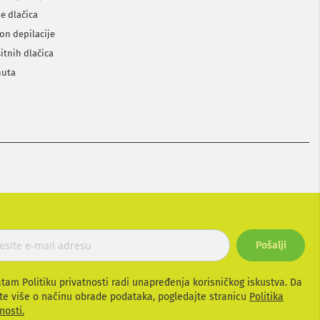
e dlačica
kon depilacije
sitnih dlačica
nuta
Pošalji
atam Politiku privatnosti radi unapređenja korisničkog iskustva. Da
te više o načinu obrade podataka, pogledajte stranicu
Politika
nosti.