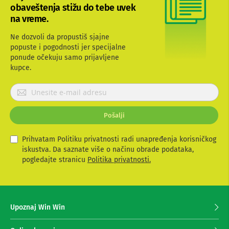
-
obaveštenja stižu do tebe uvek
s
na vreme.
m
a
r
Ne dozvoli da propustiš sjajne
t
popuste i pogodnosti jer specijalne
T
ponude očekuju samo prijavljene
V
kupce.
S
P
m
a
r
r
i
t
Pošalji
j
T
a
V
v
Prihvatam Politiku privatnosti radi unapređenja korisničkog
i
iskustva. Da saznate više o načinu obrade podataka,
T
t
pogledajte stranicu
Politika privatnosti.
V
e
i
v
s
i
e
d
z
e
Upoznaj Win Win
a
o
p
o