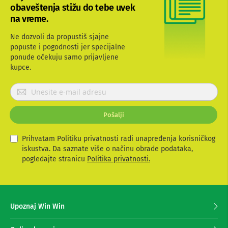
-
obaveštenja stižu do tebe uvek
s
na vreme.
m
a
r
Ne dozvoli da propustiš sjajne
t
popuste i pogodnosti jer specijalne
T
ponude očekuju samo prijavljene
V
kupce.
S
P
m
a
r
r
i
t
Pošalji
j
T
a
V
v
Prihvatam Politiku privatnosti radi unapređenja korisničkog
i
iskustva. Da saznate više o načinu obrade podataka,
T
t
pogledajte stranicu
Politika privatnosti.
V
e
i
v
s
i
e
d
z
e
Upoznaj Win Win
a
o
p
o