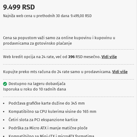
p
9.499 RSD
r
e
Najniža web cena u prethodnih 30 dana
9.499,00 RSD
m
a
P
Cena sa popustom važi samo za online kupovinu i kupovinu u
r
prodavnicama za gotovinsko plaćanje
o
j
Web kredit opcija na 24 rate, već od
396
RSD mesečno.
Vidi više
e
k
t
Kupujte preko mts računa do 24 rate samo u prodavnicama.
Vidi više
o
r
i
Dostupno na lageru dobavljača
i
Isporuka u roku do 10 radnih dana
p
l
Podržava grafičke karte dužine do 345 mm
a
t
Kompatibilno sa CPU kulerima visine do 165 mm
n
a
Četiri slota za PCI ekspanzione kartice
Podrška za Micro ATX i manje matične ploče
K
a
Kompatibilno sa Mini-ITX i microATX formatima