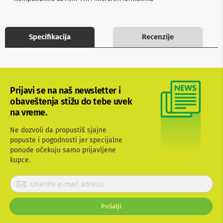
b
l
o
v
Specifikacija
Recenzije
i
i
a
d
a
p
Prijavi se na naš newsletter i
t
obaveštenja stižu do tebe uvek
e
r
na vreme.
i
z
Ne dozvoli da propustiš sjajne
a
popuste i pogodnosti jer specijalne
T
ponude očekuju samo prijavljene
V
i
kupce.
A
V
P
r
A
i
n
Pošalji
j
t
a
e