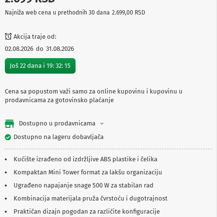
p
Najniža web cena u prethodnih 30 dana
2.699,00 RSD
r
e
m
Akcija traje od:
a
02.08.2026
do
31.08.2026
P
Još
22
dana i
19
:
32
:
15
r
o
j
e
Cena sa popustom važi samo za online kupovinu i kupovinu u
k
prodavnicama za gotovinsko plaćanje
t
o
Dostupno u prodavnicama
r
i
Dostupno na lageru dobavljača
i
p
l
Kućište izrađeno od izdržljive ABS plastike i čelika
a
Kompaktan Mini Tower format za lakšu organizaciju
t
n
Ugrađeno napajanje snage 500 W za stabilan rad
a
Kombinacija materijala pruža čvrstoću i dugotrajnost
K
Praktičan dizajn pogodan za različite konfiguracije
a