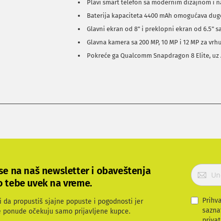
Plavi smart telefon sa modernim dizajnom i 
Baterija kapaciteta 4400 mAh omogućava dug
Glavni ekran od 8" i preklopni ekran od 6.5"
Glavna kamera sa 200 MP, 10 MP i 12 MP za vrh
Pokreće ga Qualcomm Snapdragon 8 Elite, uz 
P
 se na naš newsletter i obaveštenja
r
o tebe uvek na vreme.
i
j
Prihv
i da propustiš sjajne popuste i pogodnosti jer
a
sazna
e ponude očekuju samo prijavljene kupce.
v
privat