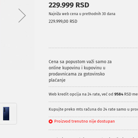
229.999 RSD
Najniža web cena u prethodnih 30 dana
229.999,00 RSD
Cena sa popustom važi samo za
online kupovinu i kupovinu u
prodavnicama za gotovinsko
plaćanje
Web kredit opcija na 24 rate, već od
9584
RSD me
Kupujte preko mts računa do 24 rate samo u pr
Proizvod trenutno nije dostupan