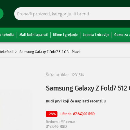
a tehnika
Mali kućni aparati
Klime i grejanje
Lepota i zdravlje
Gume za 
telefoni
Samsung Galaxy Z Fold7 512 GB - Plavi
Šifra artikla:
1231514
Samsung Galaxy Z Fold7 512 G
Budi prvi koji će napisati recenziju
Ušteda
-28%
87.647,00 RSD
Redovna MP cena
317.646 RSD