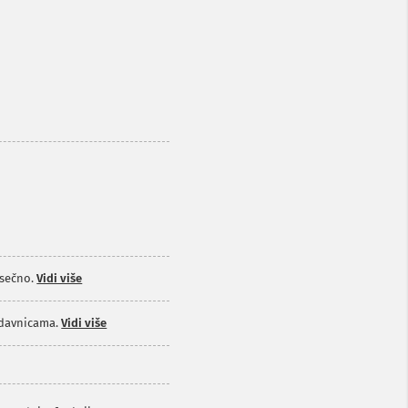
sečno.
Vidi više
odavnicama.
Vidi više