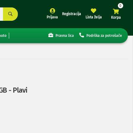
Registracija
Prijava
Lista želja
Korpa
auto
Pravna lica
Podrška za potrošače
B - Plavi