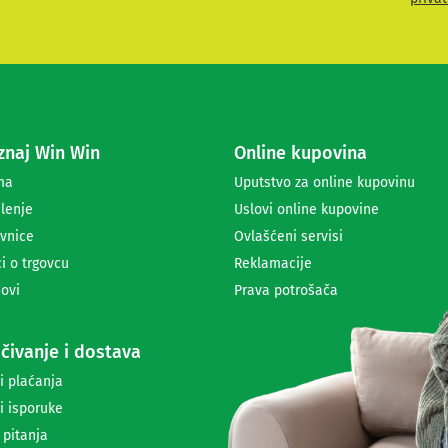
i
t
e
s
e
z
a
naj Win Win
Online kupovina
p
r
ma
Uputstvo za online kupovinu
i
lenje
Uslovi online kupovine
m
a
vnice
Ovlašćeni servisi
n
i o trgovcu
Reklamacije
j
ovi
Prava potrošača
e
n
e
čivanje i dostava
w
s
i plaćanja
l
i isporuke
e
t
 pitanja