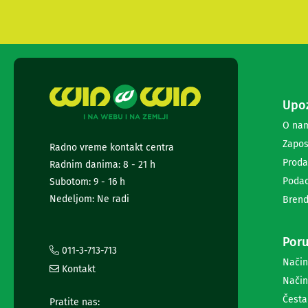
i
radio
satovi
Zvučnici
i
zvučni
sistemi
Upoz
Soundbarovi
Zvučnici
O na
za
Zapos
kompjuter
Radno vreme kontakt centra
Zvučni
Proda
Radnim danima: 8 - 21 h
sistemi
Podac
Subotom: 9 - 16 h
Bežični
Nedeljom: Ne radi
Brend
zvučnici
Slušalice
Bežične
Poru
slušalice
011-3-713-713
Žične
Način
slušalice
Kontakt
Način
Mikrofoni
i
Česta
Pratite nas: