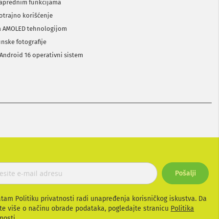
naprednim funkcijama
otrajno korišćenje
 sa AMOLED tehnologijom
unske fotografije
Android 16 operativni sistem
Pošalji
atam Politiku privatnosti radi unapređenja korisničkog iskustva. Da
te više o načinu obrade podataka, pogledajte stranicu
Politika
nosti.