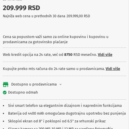
p
209.999 RSD
r
e
Najniža web cena u prethodnih 30 dana
209.999,00 RSD
m
a
P
Cena sa popustom važi samo za online kupovinu i kupovinu u
r
prodavnicama za gotovinsko plaćanje
o
j
e
Web kredit opcija na 24 rate, već od
8750
RSD mesečno.
Vidi više
k
t
o
Kupujte preko mts računa do 24 rate samo u prodavnicama.
Vidi više
r
i
i
Dostupno u prodavnicama
p
Dostupno odmah
l
a
t
Sivi smart telefon sa elegantnim dizajnom i naprednim funkcijama
n
a
Baterija od 4400 mAh omogućava dugotrajnu upotrebu bez punjenja
Sklopivi ekran od 8" i poklopni od 6.5" za vrhunski prikaz
K
a
Glavna kamera sa 200 MP, 10 MP i 12 MP za savršene fotografije