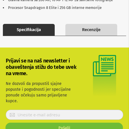
b
Procesor Snapdragon 8 Elite i 256 GB interne memorije
l
o
v
i
i
Specifikacija
Recenzije
a
d
a
p
t
e
Prijavi se na naš newsletter i
r
obaveštenja stižu do tebe uvek
i
na vreme.
z
a
T
Ne dozvoli da propustiš sjajne
V
popuste i pogodnosti jer specijalne
i
ponude očekuju samo prijavljene
A
kupce.
V
P
A
n
r
t
i
e
Pošalji