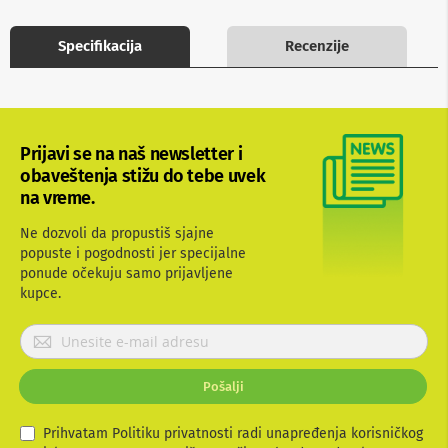
b
l
Specifikacija
Recenzije
o
v
i
i
a
d
a
Prijavi se na naš newsletter i
p
obaveštenja stižu do tebe uvek
t
na vreme.
e
r
Ne dozvoli da propustiš sjajne
i
z
popuste i pogodnosti jer specijalne
a
ponude očekuju samo prijavljene
T
kupce.
V
i
P
A
r
V
i
Pošalji
A
j
n
a
t
v
Prihvatam Politiku privatnosti radi unapređenja korisničkog
e