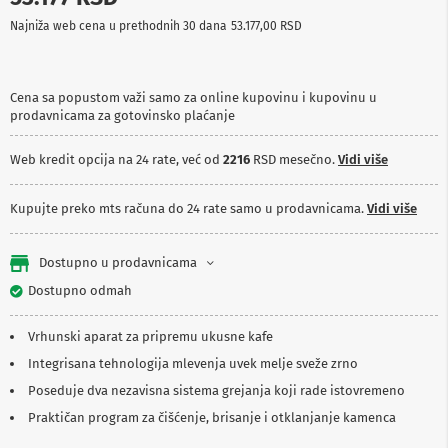
p
Najniža web cena u prethodnih 30 dana
53.177,00 RSD
r
e
m
a
Cena sa popustom važi samo za online kupovinu i kupovinu u
prodavnicama za gotovinsko plaćanje
P
r
o
Web kredit opcija na 24 rate, već od
2216
RSD mesečno.
Vidi više
j
e
k
Kupujte preko mts računa do 24 rate samo u prodavnicama.
Vidi više
t
o
r
Dostupno u prodavnicama
i
i
Dostupno odmah
p
l
Vrhunski aparat za pripremu ukusne kafe
a
t
Integrisana tehnologija mlevenja uvek melje sveže zrno
n
Poseduje dva nezavisna sistema grejanja koji rade istovremeno
a
Praktičan program za čišćenje, brisanje i otklanjanje kamenca
K
a