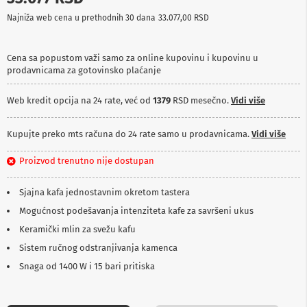
p
Najniža web cena u prethodnih 30 dana
33.077,00 RSD
r
e
m
a
Cena sa popustom važi samo za online kupovinu i kupovinu u
prodavnicama za gotovinsko plaćanje
P
r
Web kredit opcija na 24 rate, već od
1379
RSD mesečno.
Vidi više
o
j
e
Kupujte preko mts računa do 24 rate samo u prodavnicama.
Vidi više
k
t
Proizvod trenutno nije dostupan
o
r
i
Sjajna kafa jednostavnim okretom tastera
i
p
Mogućnost podešavanja intenziteta kafe za savršeni ukus
l
Keramički mlin za svežu kafu
a
t
Sistem ručnog odstranjivanja kamenca
n
Snaga od 1400 W i 15 bari pritiska
a
K
a