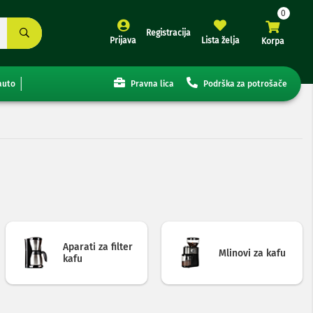
Registracija
Prijava
Lista želja
Korpa
auto
Pravna lica
Podrška za potrošače
Aparati za filter
Mlinovi za kafu
kafu