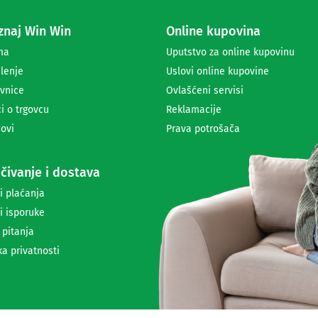
z
a
naj Win Win
Online kupovina
p
r
ma
Uputstvo za online kupovinu
i
lenje
Uslovi online kupovine
m
a
vnice
Ovlašćeni servisi
n
i o trgovcu
Reklamacije
j
ovi
Prava potrošača
e
n
e
čivanje i dostava
w
s
i plaćanja
l
i isporuke
e
t
 pitanja
t
ka privatnosti
e
r
a
i
i