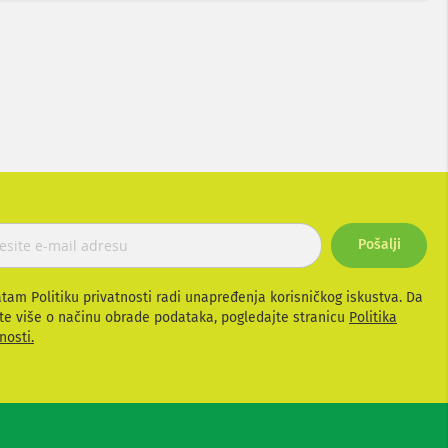
mplikovaniji uređaj ali i nešto jednostavno, kao što je
e kod nas sigurna, a na raspolaganu vam je i nekoliko
Pošalji
atam Politiku privatnosti radi unapređenja korisničkog iskustva. Da
te više o načinu obrade podataka, pogledajte stranicu
Politika
nosti.