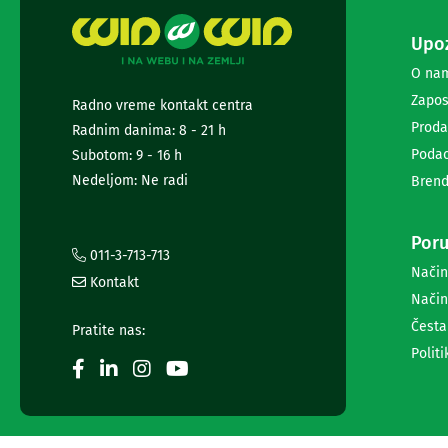
diktafoni
Foto-
Upoz
aparati,
kamere
O na
i
Zapos
dronovi
Radno vreme kontakt centra
Akcione
Proda
Radnim danima: 8 - 21 h
kamere
Podac
Subotom: 9 - 16 h
i
Nedeljom: Ne radi
Brend
dronovi
Foto-
aparati
Poru
Oprema
011-3-713-713
za
Način
Kontakt
foto-
Način
aparate
i
Česta
Pratite nas:
kamere
Politi
Stativi,
blicevi
i
ostala
oprema