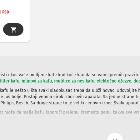
0 RSD
 isti ukus vaše omiljene kafe kod kuće kao da su vam spremili pravi k
filter kafu
,
mlinovi za kafu
,
mutilice za nes kafu
,
električne džezve
,
do
kafu je nešto u šta svaki sladokusac treba da uloži novac. Udovoljite 
je još bolje. Postoji veoma širok izbor ovih aparata. Sa jedne strane t
Philips, Bosch. Sa druge strane tu je veliki cenovni izbor. Svaki aparat
at može da melje kafu, isporuči prelepu, kremastu penu, kakve sve vrst
anja koja su od značaja pri kupovini ovih uređaja, a mi ćemo dati sve
 pitanja.
 i sa obiljem informacija - sajt WinWin-a predstavlja odlično mesto d