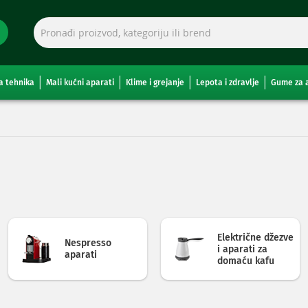
a tehnika
Mali kućni aparati
Klime i grejanje
Lepota i zdravlje
Gume za 
Električne džezve
Nespresso
i aparati za
aparati
domaću kafu