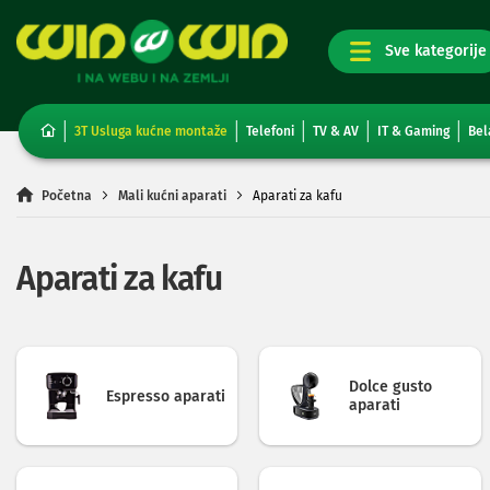
TV,
foto,
audio
i
3T Usluga kućne montaže
Telefoni
TV & AV
IT & Gaming
Bel
video
Televizori
Non-
Početna
Mali kućni aparati
Aparati za kafu
smart
TV
Smart
Aparati za kafu
TV
TV
i
video
oprema
Dolce gusto
Projektori
Espresso aparati
aparati
i
platna
Kablovi
i