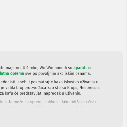
afe majstori. U širokoj WinWin ponudi su
aparati za
datna oprema
sve po povoljnim akcijskim cenama.
hedonisti u sebi i posmatrajte kako iskustvo uživanja u
u je veliki broj proizvođača kao što su Krups, Nespresso,
 za kafu će predstavljati napredak u uživanju.
e kafa može da spremi, koliko se lako održava i čisti.
 od sebe da vam približimo odgovore na njih, kao i na
a pogledate izbor dostupnih proizvoda i nađete aparat