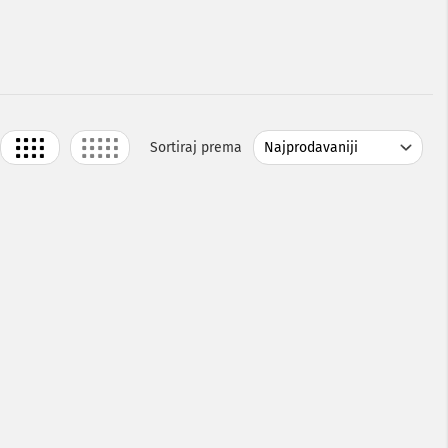
Grid
List
Sortiraj prema
j