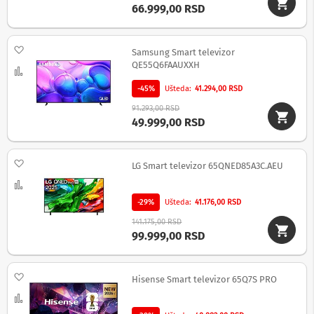
66.999,00 RSD
M
i
n
Dodaj na listu želja
Samsung Smart televizor
i
l
QE55Q6FAAUXXH
Uporedi
i
n
-45%
Ušteda
41.294,00 RSD
i
91.293,00 RSD
j
49.999,00 RSD
e
G
Dodaj na listu želja
r
LG Smart televizor 65QNED85A3C.AEU
a
Uporedi
m
o
-29%
Ušteda
41.176,00 RSD
f
o
141.175,00 RSD
n
99.999,00 RSD
i
T
Dodaj na listu želja
Hisense Smart televizor 65Q7S PRO
r
a
Uporedi
n