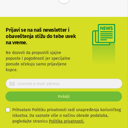
e
i
d
r
o
n
Prijavi se na naš newsletter i
o
v
obaveštenja stižu do tebe uvek
i
na vreme.
F
Ne dozvoli da propustiš sjajne
o
popuste i pogodnosti jer specijalne
t
ponude očekuju samo prijavljene
o
-
kupce.
a
p
P
a
r
r
i
a
Pošalji
j
t
i
a
v
Prihvatam Politiku privatnosti radi unapređenja korisničkog
O
i
iskustva. Da saznate više o načinu obrade podataka,
p
t
pogledajte stranicu
Politika privatnosti.
r
e