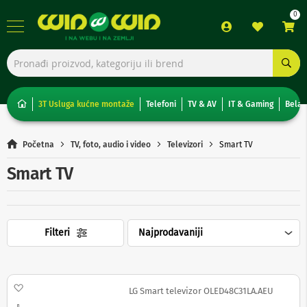
TV,
foto,
audio
i
3T Usluga kućne montaže
Telefoni
TV & AV
IT & Gaming
Bela 
video
T
Početna
TV, foto, audio i video
Televizori
Smart TV
e
l
Smart TV
e
v
i
z
o
Filteri
r
i
N
o
Dodaj na listu želja
LG Smart televizor OLED48C31LA.AEU
n