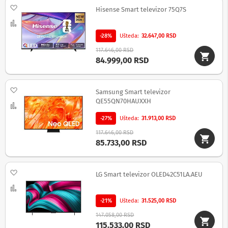
Dodaj na listu želja
d
Hisense Smart televizor 75Q7S
i
Uporedi
k
t
-28%
Ušteda
32.647,00 RSD
a
117.646,00 RSD
f
84.999,00 RSD
o
n
i
Dodaj na listu želja
Samsung Smart televizor
F
QE55QN70HAUXXH
Uporedi
o
t
-27%
Ušteda
31.913,00 RSD
o
-
117.646,00 RSD
a
85.733,00 RSD
p
a
r
Dodaj na listu želja
LG Smart televizor OLED42C51LA.AEU
a
Uporedi
t
i
-21%
Ušteda
31.525,00 RSD
,
k
147.058,00 RSD
a
115.533,00 RSD