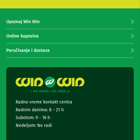
e
s
m
e
a
z
z
Upoznaj Win Win
a
a
f
p
o
r
Online kupovina
t
i
o
m
-
Poručivanje i dostava
a
a
p
n
a
j
r
e
a
n
t
e
e
i
w
k
s
a
Radno vreme kontakt centra
l
m
Radnim danima: 8 - 21 h
e
e
t
Subotom: 9 - 16 h
r
e
t
Nedeljom: Ne radi
e
S
r