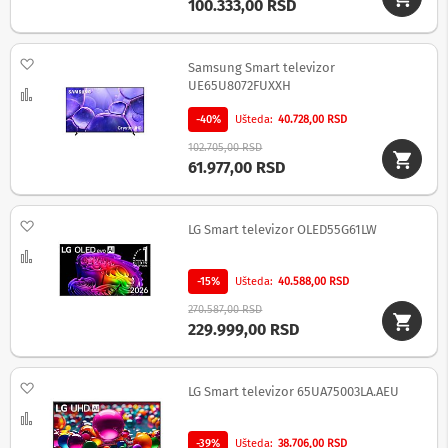
100.333,00 RSD
c
i
i
z
Dodaj na listu želja
Samsung Smart televizor
v
UE65U8072FUXXH
u
Uporedi
č
-40%
Ušteda
40.728,00 RSD
n
i
102.705,00 RSD
s
61.977,00 RSD
i
s
t
Dodaj na listu želja
e
LG Smart televizor OLED55G61LW
m
Uporedi
i
-15%
Ušteda
40.588,00 RSD
S
270.587,00 RSD
o
229.999,00 RSD
u
n
d
b
Dodaj na listu želja
LG Smart televizor 65UA75003LA.AEU
a
r
Uporedi
o
-39%
Ušteda
38.706,00 RSD