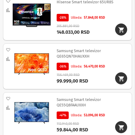
Dodaj na listu želja
v
Hisense Smart televizor 65UR8S
i
Uporedi
z
o
-28%
Ušteda
57.848,00 RSD
r
205.881,00 RSD
e
148.033,00 RSD
O
p
r
Dodaj na listu želja
Samsung Smart televizor
e
QE65QN70HAUXXH
Uporedi
m
a
-36%
Ušteda
56.470,00 RSD
z
a
156.469,00 RSD
č
99.999,00 RSD
i
š
ć
Dodaj na listu želja
Samsung Smart televizor
e
n
QE55Q8FAAUXXH
Uporedi
j
e
-47%
Ušteda
53.096,00 RSD
e
112.940,00 RSD
k
59.844,00 RSD
r