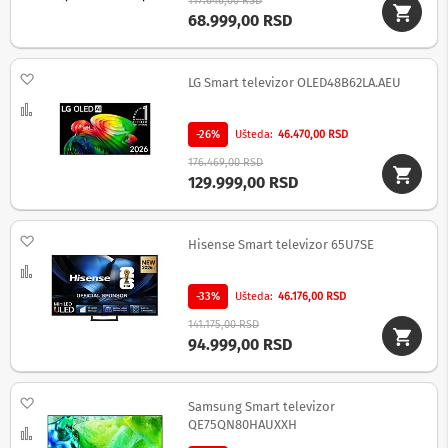
117.646,00 RSD
i
68.999,00 RSD
z
a
t
e
Dodaj na listu želja
LG Smart televizor OLED48B62LA.AEU
l
e
Uporedi
v
-26%
Ušteda
46.470,00 RSD
i
z
176.469,00 RSD
o
129.999,00 RSD
r
e
Dodaj na listu želja
P
Hisense Smart televizor 65U7SE
r
Uporedi
o
d
-33%
Ušteda
46.176,00 RSD
u
141.175,00 RSD
ž
94.999,00 RSD
n
i
k
a
Dodaj na listu želja
Samsung Smart televizor
b
QE75QN80HAUXXH
l
Uporedi