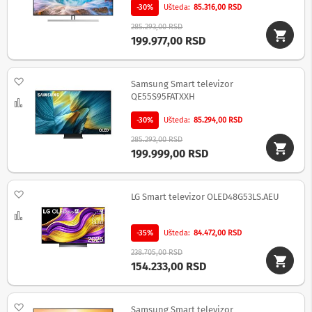
o
-30%
Ušteda
85.316,00 RSD
v
i
285.293,00 RSD
i
199.977,00 RSD
n
a
p
Dodaj na listu želja
o
Samsung Smart televizor
n
QE55S95FATXXH
Uporedi
s
k
-30%
Ušteda
85.294,00 RSD
e
285.293,00 RSD
z
199.999,00 RSD
a
š
t
i
Dodaj na listu želja
LG Smart televizor OLED48G53LS.AEU
t
e
Uporedi
-35%
Ušteda
84.472,00 RSD
S
l
238.705,00 RSD
u
154.233,00 RSD
š
a
l
Dodaj na listu želja
Samsung Smart televizor