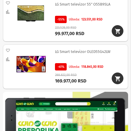
Dodaj na listu želja
p
LG Smart televizor 55" O55B9SLA
r
Uporedi
e
m
-55%
Ušteda
123.551,00 RSD
a
223.528,00 RSD
99.977,00 RSD
P
r
o
j
Dodaj na listu želja
LG Smart televizor OLED55G42LW
e
Uporedi
k
t
-41%
Ušteda
118.845,00 RSD
o
r
288.822,00 RSD
i
169.977,00 RSD
i
p
l
a
t
n
a
K
a