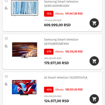
Dodaj na listu želja
v
Samsung Smart televizor
i
QE85LS03HWUXXH
Uporedi
z
o
-15%
Ušteda
107.647,00 RSD
r
717.646,00 RSD
e
609.999,00 RSD
O
p
r
Dodaj na listu želja
Samsung Smart televizor
e
QE55QN95DATXXH
Uporedi
m
a
-37%
Ušteda
105.316,00 RSD
z
a
285.293,00 RSD
č
179.977,00 RSD
i
š
ć
Dodaj na listu želja
LG Smart televizor OLED55C41LA
e
n
Uporedi
j
e
-45%
Ušteda
100.551,00 RSD
e
225.528,00 RSD
k
124.977,00 RSD
r