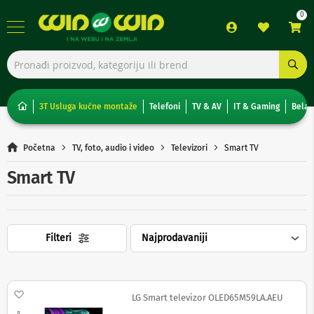
TV,
foto,
audio
i
3T Usluga kućne montaže
Telefoni
TV & AV
IT & Gaming
Bela 
video
T
Početna
TV, foto, audio i video
Televizori
Smart TV
e
l
Smart TV
e
v
i
z
o
Filteri
r
i
N
o
Dodaj na listu želja
LG Smart televizor OLED65M59LA.AEU
n