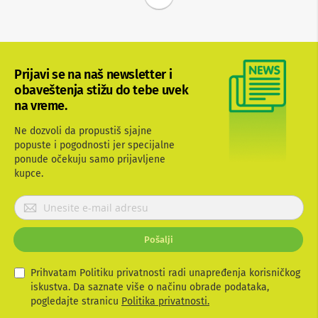
e
i
d
r
o
n
Prijavi se na naš newsletter i
o
v
obaveštenja stižu do tebe uvek
i
na vreme.
F
Ne dozvoli da propustiš sjajne
o
popuste i pogodnosti jer specijalne
t
ponude očekuju samo prijavljene
o
-
kupce.
a
p
P
a
r
r
i
a
Pošalji
j
t
i
a
v
Prihvatam Politiku privatnosti radi unapređenja korisničkog
O
i
iskustva. Da saznate više o načinu obrade podataka,
p
t
pogledajte stranicu
Politika privatnosti.
r
e