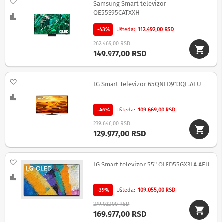
Dodaj na listu želja
Samsung Smart televizor
n
QE55S95CATXXH
e
Uporedi
i
-43%
Ušteda
112.492,00 RSD
r
i
262.469,00 RSD
s
149.977,00 RSD
i
v
e
Dodaj na listu želja
r
LG Smart Televizor 65QNED913QE.AEU
i
Uporedi
z
a
-46%
Ušteda
109.669,00 RSD
T
V
239.646,00 RSD
129.977,00 RSD
D
a
l
Dodaj na listu želja
LG Smart televizor 55" OLED55GX3LA.AEU
j
i
Uporedi
n
-39%
Ušteda
109.055,00 RSD
s
k
279.032,00 RSD
i
169.977,00 RSD
z