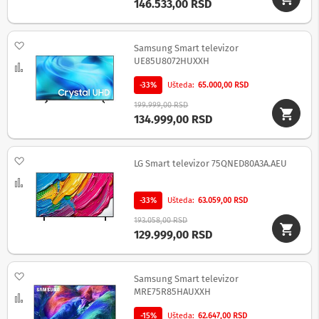
146.533,00 RSD
c
i
i
z
Dodaj na listu želja
Samsung Smart televizor
v
UE85U8072HUXXH
u
Uporedi
č
-33%
Ušteda
65.000,00 RSD
n
i
199.999,00 RSD
s
134.999,00 RSD
i
s
t
Dodaj na listu želja
e
LG Smart televizor 75QNED80A3A.AEU
m
Uporedi
i
-33%
Ušteda
63.059,00 RSD
S
193.058,00 RSD
o
129.999,00 RSD
u
n
d
b
Dodaj na listu želja
Samsung Smart televizor
a
MRE75R85HAUXXH
r
Uporedi
o
-15%
Ušteda
62.647,00 RSD