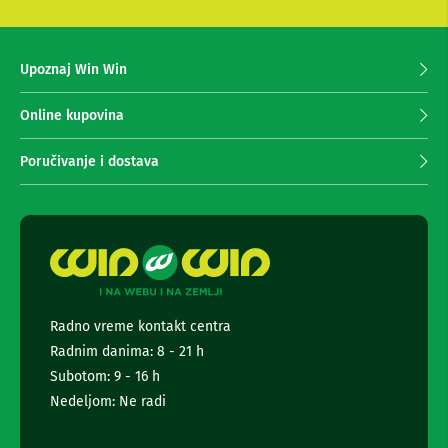
e
s
m
e
a
z
z
Upoznaj Win Win
a
a
f
p
o
r
Online kupovina
t
i
o
m
-
Poručivanje i dostava
a
a
p
n
a
j
r
e
a
n
t
e
e
i
w
k
s
a
Radno vreme kontakt centra
l
m
Radnim danima: 8 - 21 h
e
e
t
Subotom: 9 - 16 h
r
e
t
Nedeljom: Ne radi
e
S
r