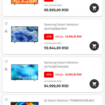
S
156.469,00 RSD
l
99.999,00 RSD
u
š
a
Dodaj na listu želja
l
Samsung Smart televizor
i
QE55Q8FAAUXXH
Uporedi
c
e
-47%
Ušteda
53.096,00 RSD
112.940,00 RSD
B
59.844,00 RSD
e
ž
i
č
Dodaj na listu želja
Samsung Smart televizor
n
UE75U8072HUXXH
Uporedi
e
s
-35%
Ušteda
52.059,00 RSD
l
u
147.058,00 RSD
š
94.999,00 RSD
a
l
i
Dodaj na listu želja
LG Smart televizor 75NANO81A3A.AEU
c
e