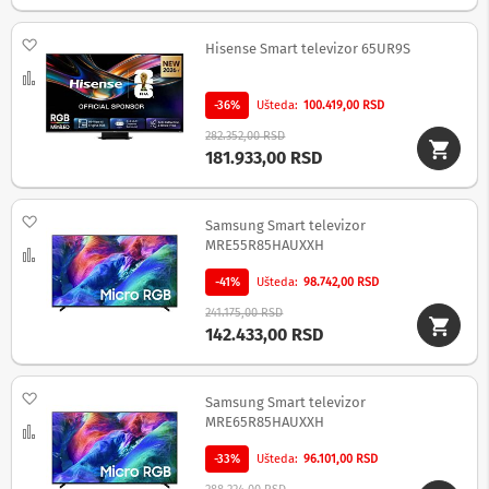
a
n
a
Dodaj na listu želja
Hisense Smart televizor 65UR9S
Uporedi
S
e
-36%
Ušteda
100.419,00 RSD
t
t
282.352,00 RSD
o
181.933,00 RSD
p
b
o
Dodaj na listu želja
Samsung Smart televizor
x
MRE55R85HAUXXH
u
Uporedi
r
-41%
Ušteda
98.742,00 RSD
e
đ
241.175,00 RSD
a
142.433,00 RSD
j
i
Dodaj na listu želja
R
Samsung Smart televizor
a
MRE65R85HAUXXH
Uporedi
m
o
-33%
Ušteda
96.101,00 RSD
v