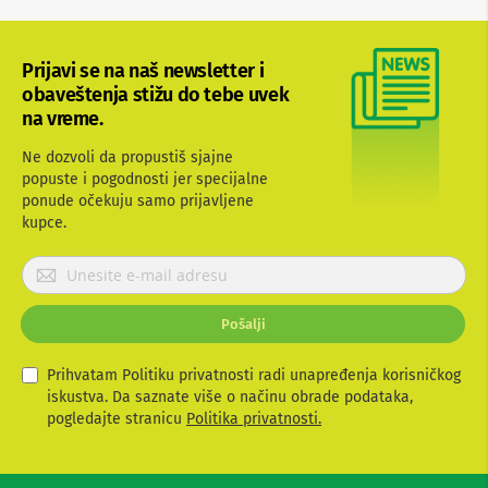
M
i
n
Prijavi se na naš newsletter i
i
obaveštenja stižu do tebe uvek
l
na vreme.
i
n
i
Ne dozvoli da propustiš sjajne
j
popuste i pogodnosti jer specijalne
e
ponude očekuju samo prijavljene
kupce.
G
r
P
a
r
m
o
i
Pošalji
f
j
o
a
n
v
Prihvatam Politiku privatnosti radi unapređenja korisničkog
i
i
iskustva. Da saznate više o načinu obrade podataka,
t
pogledajte stranicu
Politika privatnosti.
T
e
r
a
s
n
e