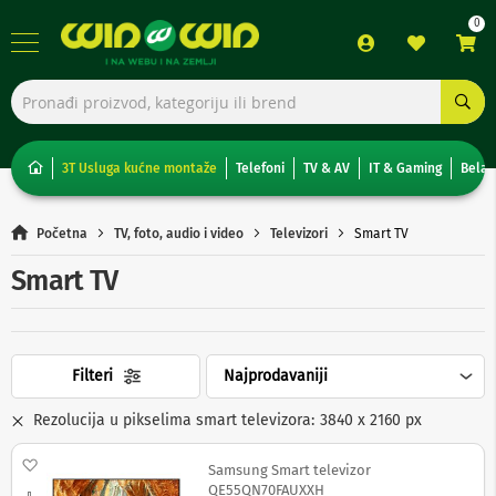
TV,
foto,
audio
i
3T Usluga kućne montaže
Telefoni
TV & AV
IT & Gaming
Bela 
video
T
Početna
TV, foto, audio i video
Televizori
Smart TV
e
l
Smart TV
e
v
i
z
o
Filteri
r
i
Rezolucija u pikselima smart televizora
3840 x 2160 px
N
o
Dodaj na listu želja
Samsung Smart televizor
n
QE55QN70FAUXXH