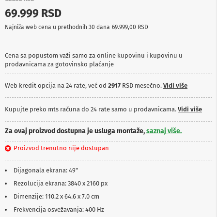
p
69.999 RSD
r
e
Najniža web cena u prethodnih 30 dana
69.999,00 RSD
m
a
Cena sa popustom važi samo za online kupovinu i kupovinu u
P
prodavnicama za gotovinsko plaćanje
r
o
j
Web kredit opcija na 24 rate, već od
2917
RSD mesečno.
Vidi više
e
k
t
Kupujte preko mts računa do 24 rate samo u prodavnicama.
Vidi više
o
r
Za ovaj proizvod dostupna je usluga montaže,
saznaj više.
i
i
Proizvod trenutno nije dostupan
p
l
a
Dijagonala ekrana: 49"
t
n
Rezolucija ekrana: 3840 x 2160 px
a
Dimenzije: 110.2 x 64.6 x 7.0 cm
K
Frekvencija osvežavanja: 400 Hz
a