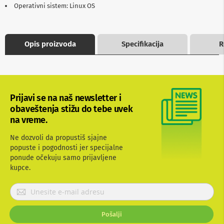
Operativni sistem: Linux OS
b
l
o
v
i
Opis proizvoda
Specifikacija
R
i
a
d
a
p
t
Prijavi se na naš newsletter i
e
obaveštenja stižu do tebe uvek
r
i
na vreme.
z
a
Ne dozvoli da propustiš sjajne
T
popuste i pogodnosti jer specijalne
V
ponude očekuju samo prijavljene
i
kupce.
A
V
P
A
r
n
i
t
Pošalji
j
e